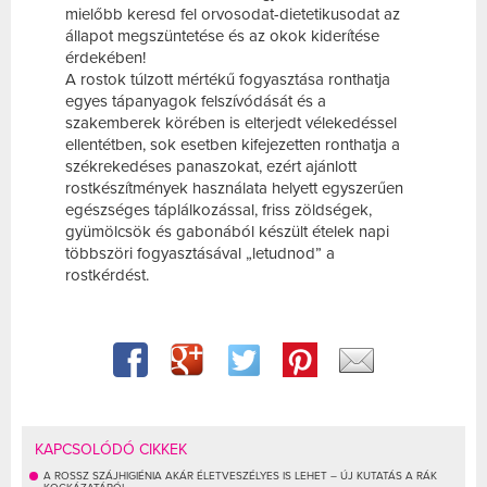
mielőbb keresd fel orvosodat-dietetikusodat az
állapot megszüntetése és az okok kiderítése
érdekében!
A rostok túlzott mértékű fogyasztása ronthatja
egyes tápanyagok felszívódását és a
szakemberek körében is elterjedt vélekedéssel
ellentétben, sok esetben kifejezetten ronthatja a
székrekedéses panaszokat, ezért ajánlott
rostkészítmények használata helyett egyszerűen
egészséges táplálkozással, friss zöldségek,
gyümölcsök és gabonából készült ételek napi
többszöri fogyasztásával „letudnod” a
rostkérdést.
KAPCSOLÓDÓ CIKKEK
A ROSSZ SZÁJHIGIÉNIA AKÁR ÉLETVESZÉLYES IS LEHET – ÚJ KUTATÁS A RÁK