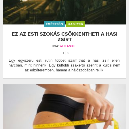
EGÉSZSÉG
HASI ZSÍR
EZ AZ ESTI SZOKÁS CSÖKKENTHETI A HASI
ZSÍRT
ÍRTA:
WELLANDFIT
0
Egy egyszerű esti rutin többet számíthat a hasi zsír elleni
harcban, mint hinnénk. Egy külföldi szakértő szerint a kulcs nem
az edzőteremben, hanem a hálószobában rejlik.