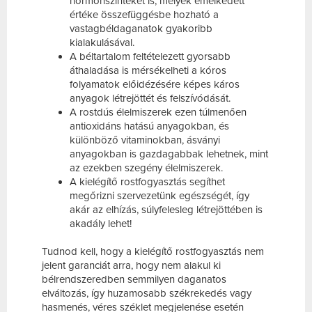
hormonszinteket is, melyek emelkedett
értéke összefüggésbe hozható a
vastagbéldaganatok gyakoribb
kialakulásával.
A béltartalom feltételezett gyorsabb
áthaladása is mérsékelheti a kóros
folyamatok előidézésére képes káros
anyagok létrejöttét és felszívódását.
A rostdús élelmiszerek ezen túlmenően
antioxidáns hatású anyagokban, és
különböző vitaminokban, ásványi
anyagokban is gazdagabbak lehetnek, mint
az ezekben szegény élelmiszerek.
A kielégítő rostfogyasztás segíthet
megőrizni szervezetünk egészségét, így
akár az elhízás, súlyfelesleg létrejöttében is
akadály lehet!
Tudnod kell, hogy a kielégítő rostfogyasztás nem
jelent garanciát arra, hogy nem alakul ki
bélrendszeredben semmilyen daganatos
elváltozás, így huzamosabb székrekedés vagy
hasmenés, véres széklet megjelenése esetén