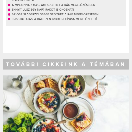
KOCKÁZATÁRÓL
A MINDENNAPI MAG, AMI SEGÍTHET A RÁK MEGELŐZÉSÉBEN
ENNYIT ÜLSZ EGY NAP? RÁKOT IS OKOZHAT!
AZ ŐSZ SLÁGERZÖLDSÉGE SEGÍTHET A RÁK MEGELŐZÉSÉBEN
FRISS KUTATÁS: A RÁK EZEN GYAKORI TÍPUSA MEGELŐZHETŐ
TOVÁBBI CIKKEINK A TÉMÁBAN