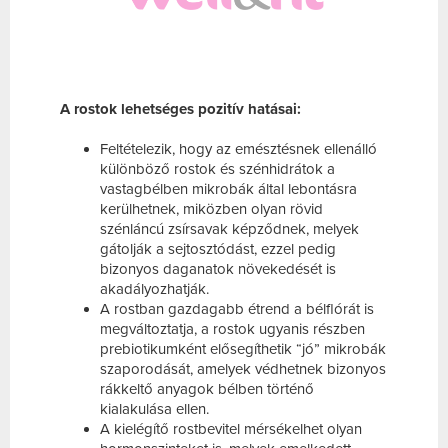
A rostok lehetséges pozitív hatásai:
Feltételezik, hogy az emésztésnek ellenálló
különböző rostok és szénhidrátok a
vastagbélben mikrobák által lebontásra
kerülhetnek, miközben olyan rövid
szénláncú zsírsavak képződnek, melyek
gátolják a sejtosztódást, ezzel pedig
bizonyos daganatok növekedését is
akadályozhatják.
A rostban gazdagabb étrend a bélflórát is
megváltoztatja, a rostok ugyanis részben
prebiotikumként elősegíthetik “jó” mikrobák
szaporodását, amelyek védhetnek bizonyos
rákkeltő anyagok bélben történő
kialakulása ellen.
A kielégítő rostbevitel mérsékelhet olyan