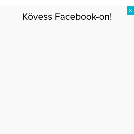
X
Kövess Facebook-on!
DIÉTA
FOGYÁS
EDZÉS
ZSÍRÉGETÉS
KEREKFENÉK
HASIZOM
FEHÉRJE
Főoldal
>
DIÉTA
>
A rostok szerepe a vastag- és végbélrák megelőzésében
A ROSTOK SZEREPE A VASTAG- ÉS