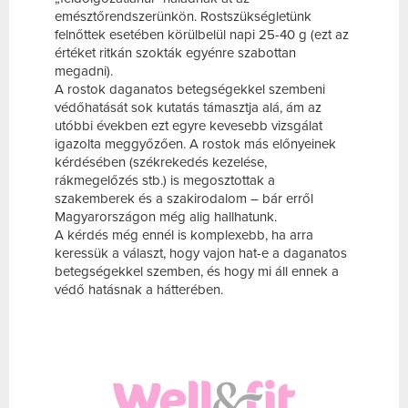
emésztőrendszerünkön. Rostszükségletünk
felnőttek esetében körülbelül napi 25-40 g (ezt az
értéket ritkán szokták egyénre szabottan
megadni).
A rostok daganatos betegségekkel szembeni
védőhatását sok kutatás támasztja alá, ám az
utóbbi években ezt egyre kevesebb vizsgálat
igazolta meggyőzően. A rostok más előnyeinek
kérdésében (székrekedés kezelése,
rákmegelőzés stb.) is megosztottak a
szakemberek és a szakirodalom – bár erről
Magyarországon még alig hallhatunk.
A kérdés még ennél is komplexebb, ha arra
keressük a választ, hogy vajon hat-e a daganatos
betegségekkel szemben, és hogy mi áll ennek a
védő hatásnak a hátterében.