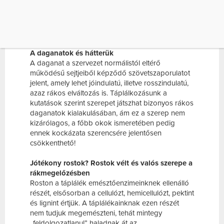
ISMERETÉBEN PEDIG ENNEK KOCKÁZATA
SZERENCSÉRE JELENTŐSEN CSÖKKENTHETŐ!
JÓTÉKONY ROSTOK? ROSTOK VÉLT ÉS VALÓS
[…]
A daganatok és hátterük
A daganat a szervezet normálistól eltérő
működésű sejtjeiből képződő szövetszaporulatot
jelent, amely lehet jóindulatú, illetve rosszindulatú,
azaz rákos elváltozás is. Táplálkozásunk a
kutatások szerint szerepet játszhat bizonyos rákos
daganatok kialakulásában, ám ez a szerep nem
kizárólagos, a főbb okok ismeretében pedig
ennek kockázata szerencsére jelentősen
csökkenthető!
Jótékony rostok? Rostok vélt és valós szerepe a
rákmegelőzésben
Roston a táplálék emésztőenzimeinknek ellenálló
részét, elsősorban a cellulózt, hemicellulózt, pektint
és lignint értjük. A táplálékainknak ezen részét
nem tudjuk megemészteni, tehát mintegy
„feldolgozatlanul” haladnak át az