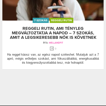
7 SZOKÁS
REGGELI RUTIN
REGGELI RUTIN, AMI TÉNYLEG
MEGVÁLTOZTATJA A NAPOD – 7 SZOKÁS,
AMIT A LEGSIKERESEBB NŐK IS KÖVETNEK
ÍRTA:
WELLANDFIT
0
Ha reggel káosz van, az egész napod széteshet. Mutatjuk azt a 7
apró, mégis erőteljes szokást, ami fókuszáltabbá, energikusabbá
és kiegyensúlyozottabbá tesz, már holnaptól.