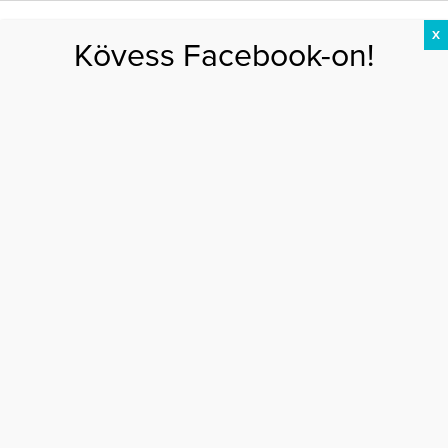
X
Kövess Facebook-on!
DIÉTA
FOGYÁS
EDZÉS
ZSÍRÉGETÉS
KEREKFENÉK
HASIZOM
FEHÉRJE
SZAVAZÁS2
FACEBOOK