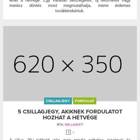
lehet a hétvége. Egy váratlan beszélgetés, új felismerés vagy
merész döntés most megmutathatja, merre érdemes
továbbindulniuk.
CSILLAGJEGY
FORDULAT
5 CSILLAGJEGY, AKIKNEK FORDULATOT
HOZHAT A HÉTVÉGE
ÍRTA:
WELLANDFIT
0