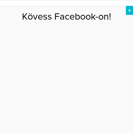
X
Kövess Facebook-on!
DIÉTA
FOGYÁS
EDZÉS
ZSÍRÉGETÉS
KEREKFENÉK
HASIZOM
FEHÉRJE
Főoldal
>
AKTUÁLIS
>
Csősz Boglárka ritkán látott férjével pózol
CSŐSZ BOGLÁRKA RITKÁN LÁTOTT