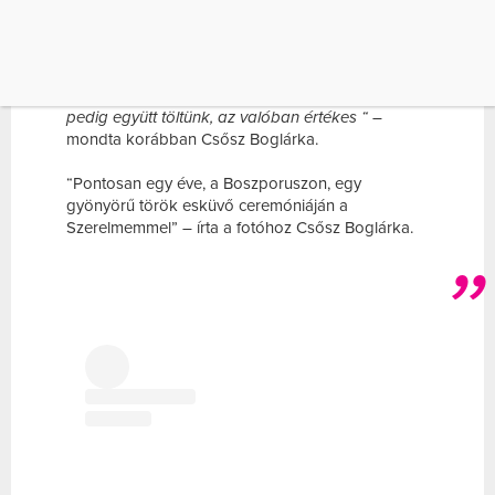
én pedig nem. Nem egyszerű ez, de jól viseli, mert
mind a ketten egyformák vagyunk, nagyon
szeretjük a szabadságunkat, szeretünk kreatívak
lenni, és szeretjük a saját környezetünket is, tehát
mi külön is tudunk boldogok lenni. Amennyi időt
pedig együtt töltünk, az valóban értékes “
–
mondta korábban Csősz Boglárka.
“Pontosan egy éve, a Boszporuszon, egy
gyönyörű török esküvő ceremóniáján a
Szerelmemmel” – írta a fotóhoz Csősz Boglárka.