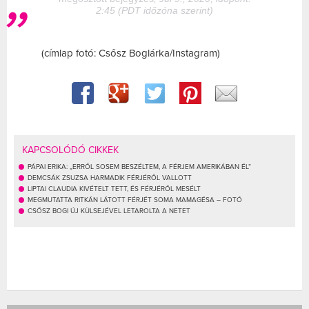
2:45 (PDT időzóna szerint)
(címlap fotó: Csősz Boglárka/Instagram)
KAPCSOLÓDÓ CIKKEK
PÁPAI ERIKA: „ERRŐL SOSEM BESZÉLTEM, A FÉRJEM AMERIKÁBAN ÉL”
DEMCSÁK ZSUZSA HARMADIK FÉRJÉRŐL VALLOTT
LIPTAI CLAUDIA KIVÉTELT TETT, ÉS FÉRJÉRŐL MESÉLT
MEGMUTATTA RITKÁN LÁTOTT FÉRJÉT SOMA MAMAGÉSA – FOTÓ
CSŐSZ BOGI ÚJ KÜLSEJÉVEL LETAROLTA A NETET