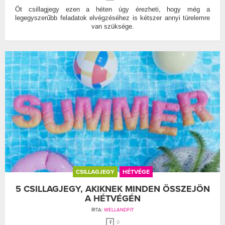
Öt csillagjegy ezen a héten úgy érezheti, hogy még a
legegyszerűbb feladatok elvégzéséhez is kétszer annyi türelemre
van szüksége.
CSILLAGJEGY
HÉTVÉGE
5 CSILLAGJEGY, AKIKNEK MINDEN ÖSSZEJÖN
A HÉTVÉGÉN
ÍRTA:
WELLANDFIT
0