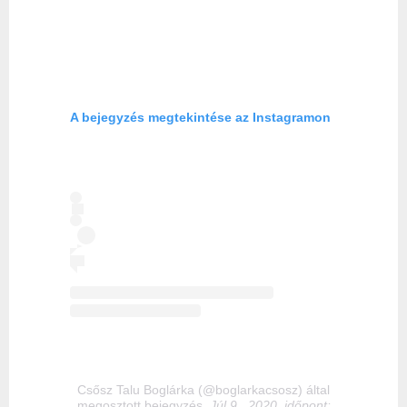
A bejegyzés megtekintése az Instagramon
Csősz Talu Boglárka (@boglarkacsosz) által
megosztott bejegyzés
, Júl 9., 2020, időpont: