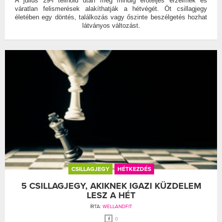
A július 29-i telihold után még mindig erőteljes érzelmek és
váratlan felismerések alakíthatják a hétvégét. Öt csillagjegy
életében egy döntés, találkozás vagy őszinte beszélgetés hozhat
látványos változást.
CSILLAGJEGY
HÉTKEZDÉS
5 CSILLAGJEGY, AKIKNEK IGAZI KÜZDELEM
LESZ A HÉT
ÍRTA:
WELLANDFIT
0