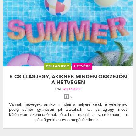
CSILLAGJEGY
HÉTVÉGE
5 CSILLAGJEGY, AKIKNEK MINDEN ÖSSZEJÖN
A HÉTVÉGÉN
ÍRTA:
WELLANDFIT
0
Vannak hétvégék, amikor minden a helyére kerül, a véletlenek
pedig szinte gyanúsan jól alakulnak. Öt csillagjegy most
különösen szerencsésnek érezheti magát a szerelemben, a
pénzügyekben és a magánéletben is.