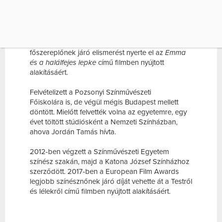
osztott meg fotókat, amelyeket
IDE kattintva
megnézhtesz.
Pár nappal ezelőtt Borbély Alexandra a szlovákiai
Slnko v sieti
díjátadón a legjobb női
főszereplőnek járó elismerést nyerte el az
Emma
és a halálfejes lepke
című filmben nyújtott
alakításáért.
Felvételizett a Pozsonyi Színművészeti
Főiskolára is, de végül mégis Budapest mellett
döntött. Mielőtt felvették volna az egyetemre, egy
évet töltött stúdiósként a Nemzeti Színházban,
ahova Jordán Tamás hívta.
2012-ben végzett a Színművészeti Egyetem
színész szakán, majd a Katona József Színházhoz
szerződött. 2017-ben a European Film Awards
legjobb színésznőnek járó díját vehette át a Testről
és lélekről című filmben nyújtott alakításáért.