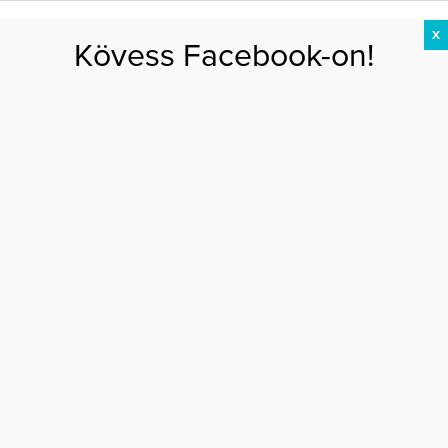
X
Kövess Facebook-on!
DIÉTA
FOGYÁS
EDZÉS
ZSÍRÉGETÉS
KEREKFENÉK
HASIZOM
FEHÉRJE
Főoldal
>
AKTUÁLIS
>
Extracukik: óriásit nőttek Nagy Ervin és Borbély
Alexandra ikerlányai – fotó