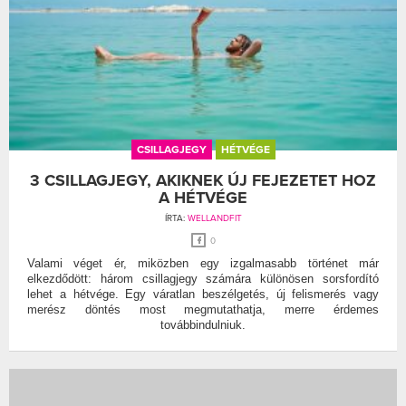
CSILLAGJEGY
HÉTVÉGE
3 CSILLAGJEGY, AKIKNEK ÚJ FEJEZETET HOZ
A HÉTVÉGE
ÍRTA:
WELLANDFIT
0
Valami véget ér, miközben egy izgalmasabb történet már
elkezdődött: három csillagjegy számára különösen sorsfordító
lehet a hétvége. Egy váratlan beszélgetés, új felismerés vagy
merész döntés most megmutathatja, merre érdemes
továbbindulniuk.