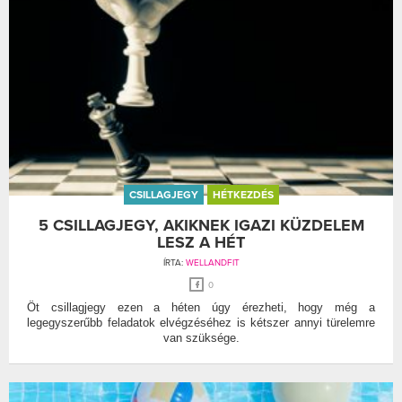
CSILLAGJEGY
HÉTKEZDÉS
5 CSILLAGJEGY, AKIKNEK IGAZI KÜZDELEM
LESZ A HÉT
ÍRTA:
WELLANDFIT
0
Öt csillagjegy ezen a héten úgy érezheti, hogy még a
legegyszerűbb feladatok elvégzéséhez is kétszer annyi türelemre
van szüksége.