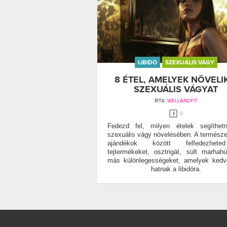
LIBIDÓ
SZEXUÁLIS VÁGY
8 ÉTEL, AMELYEK NÖVELI
SZEXUÁLIS VÁGYAT
ÍRTA:
WELLANDFIT
0
Fedezd fel, milyen ételek segíthet
szexuális vágy növelésében. A természe
ajándékok között felfedezhe
tejtermékeket, osztrigát, sült marhah
más különlegességeket, amelyek ked
hatnak a libidóra.