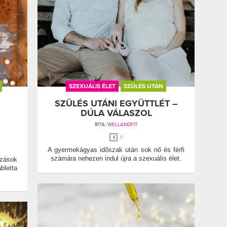
SZEXUÁLIS ÉLET
SZÜLÉS UTÁN
SZÜLÉS UTÁNI EGYÜTTLÉT –
DÚLA VÁLASZOL
ÍRTA:
WELLANDFIT
0
A gyermekágyas időszak után sok nő és férfi
számára nehezen indul újra a szexuális élet.
zások
letta