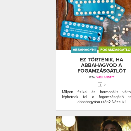
ABBAHAGYNI
FOGAMZÁSGÁTLÓ
EZ TÖRTÉNIK, HA
ABBAHAGYOD A
FOGAMZÁSGÁTLÓT
ÍRTA:
WELLANDFIT
0
Milyen fizikai és hormonális válto
léphetnek fel a fogamzásgátló tab
abbahagyása után? Nézzük!