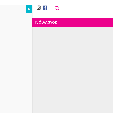
X
RÁT
CUKOR
FOGADOM
#JÓLVAGYOK