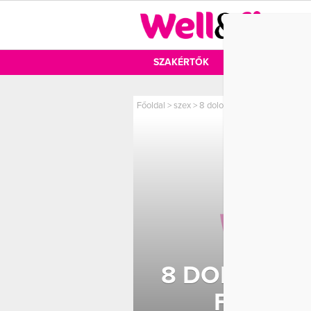
DIÉTA
SZAKÉRTŐK
DIÉTA
MOZ
Főoldal
>
szex
>
8 dolog, amit nem tudtunk a f
8 DOLOG, A
FÉRFI 