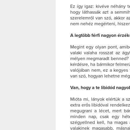
Ez így igaz: kivéve néhány t
hogy láthassák azt a semmih
szerelemről van szó, akkor a
nem nehéz megérteni, hiszen 
A legtöbb férfi nagyon érzék
Megint egy olyan pont, amib
valaki valaha rosszat az ág
mélyen megmaradt benned? Ez
kérdésre, ha bármikor felmerü
valójában nem, ez a kegyes f
van szó, hogyan lehetne még 
Van, hogy a te libidód nagyo
Mióta mi, lányok elértük a 
extra erős libidóval rendelke
megugrani a lécet, mert bá
minden nap, csak egy héte
szégyellned kell, ha magas a
valakinek magasabb, másnak