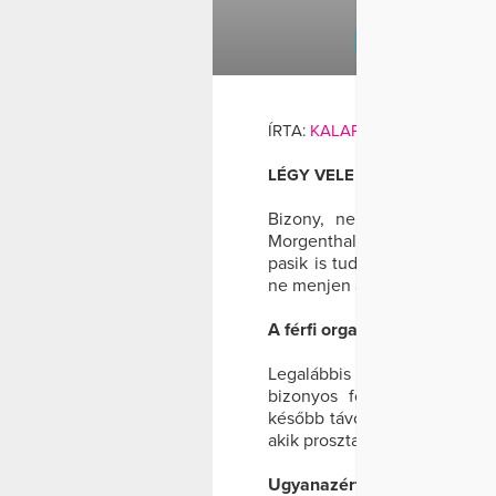
FÉRFI
LIBIDÓ
ME
ÍRTA:
KALAPOS ÉVA
LÉGY VELE MEGÉRTŐ, HISZEN
Bizony, nem csalás, nem 
Morgenthaler nevű orvos sike
pasik is tudnak annyira stre
ne menjen a dolog, és ilyenk
A férfi orgazmus sem evide
Legalábbis a végtermék se
bizonyos formáival élnek, 
később távozik a vizelettel),
akik prosztatektómián estek á
Ugyanazért színlelnek, amié