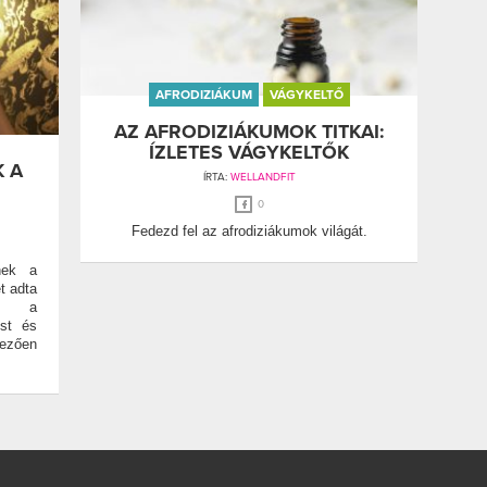
AFRODIZIÁKUM
VÁGYKELTŐ
AZ AFRODIZIÁKUMOK TITKAI:
ÍZLETES VÁGYKELTŐK
K A
ÍRTA:
WELLANDFIT
0
Fedezd fel az afrodiziákumok világát.
nek a
t adta
ted a
úst és
vezően