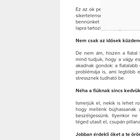
Ez az ok pedig, ahogy sokszor
sikertelenség okai nem mi v
bennünket annyira, hogy ezt
lapra tartozik, de alapvetően 
Nem csak az idősek küzden
De nem ám, hiszen a fiatal f
mind tudjuk, hogy a vágy e
akadnak gondok: a fiatalabb 
problémája is, ami legtöbb e
stressznek tudható be.
Néha a fiúknak sincs kedvü
Ismerjük el, nekik is lehet 
hogy mellénk bújhassanak 
beszélgessünk. Ilyenkor ne
téged utasít el, csupán pilla
Jobban érdekli őket a te örö