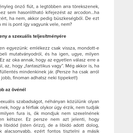
ényleg önző fiút, a legtöbben arra törekszenek,
ez sem hasonlítható kifejezést az arcodon…ha
zért, ha nem, akkor pedig büszkeségből. De ezt
mi is pont így vagyunk vele, nem?
eny a szexuális teljesítményére
en egyezünk: emlékezz csak vissza, mondott-e
ybeli mutatványodról, és ha igen, ugye, milyen
 az oka annak, hogy az egyetlen válasz erre a
l, az, hogy „fantasztikus vagy”. Még akkor is, ha
üllentés mindenkinek jár. (Persze ha csak arról
jobb, finoman adhatsz neki tippeket!)
bb az övénél
szexuális szabadságot, néhányan közülünk olyan
znek, hogy a férfiak olykor úgy érzik, nem tudják
rmilyen fura is, ők mondjuk nem szexelnének
n kétszer. Ez persze nem azt jelenti, hogy
 libidód (isten őrizz), de a libidó adott dolog,
 alacsonyabb, ezért fontos tisztelni a másik