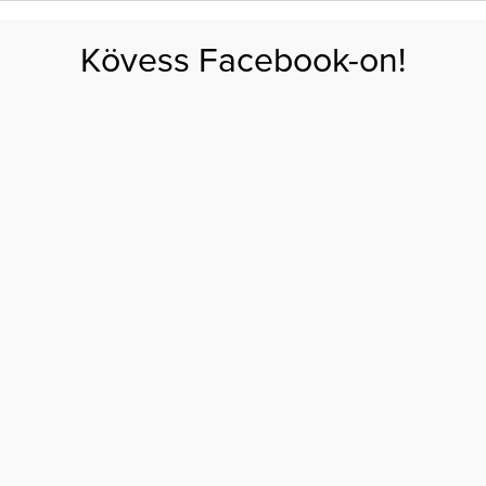
FOGYÁS
EDZÉS
ZSÍRÉGETÉS
KEREKFENÉK
HASIZOM
FEHÉRJE
SZÉNHID
Kövess Facebook-on!
GÁS
EGÉSZSÉG
ÉTRENDEK
SZÉPSÉG
AKTUÁLIS
érfi szexualitásról
MIT NEM TUDTUNK A
SZEXUALITÁSRÓL