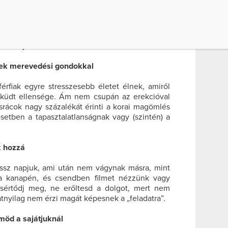
 nálunk is, a törődés: éreztetni akarják, hogy a
agyunk, mi mindent jól csinálunk és szeretnek
 értékeljék. Ha egyéb oka van, az persze más
értünk játszanak.
ek merevedési gondokkal
érfiak egyre stresszesebb életet élnek, amiről
sküdt ellensége. Ám nem csupán az erekcióval
srácok nagy százalékát érinti a korai magömlés
setben a tapasztalatlanságnak vagy (szintén) a
k hozzá
rossz napjuk, ami után nem vágynak másra, mint
a kanapén, és csendben filmet nézzünk vagy
 sértődj meg, ne erőltesd a dolgot, mert nem
natnyilag nem érzi magát képesnek a „feladatra”.
möd a sajátjuknál