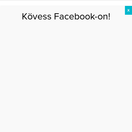
X
Kövess Facebook-on!
DIÉTA
FOGYÁS
EDZÉS
ZSÍRÉGETÉS
KEREKFENÉK
HASIZOM
FEHÉRJE
adottság