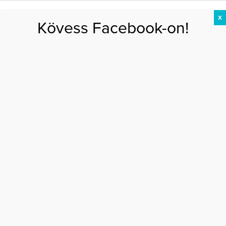
X
Kövess Facebook-on!
DIÉTA
FOGYÁS
EDZÉS
ZSÍRÉGETÉS
KEREKFENÉK
HASIZOM
FEHÉRJE
anyagi