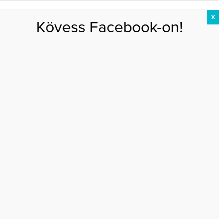
X
Kövess Facebook-on!
DIÉTA
FOGYÁS
EDZÉS
ZSÍRÉGETÉS
KEREKFENÉK
HASIZOM
FEHÉRJE
diszkréció