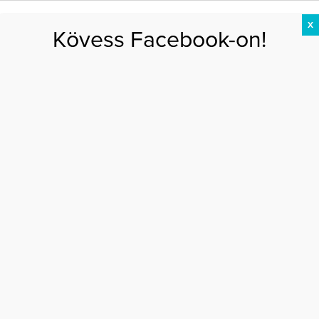
X
Kövess Facebook-on!
DIÉTA
FOGYÁS
EDZÉS
ZSÍRÉGETÉS
KEREKFENÉK
HASIZOM
FEHÉRJE
főtt kukorica