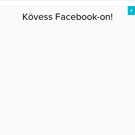
X
Kövess Facebook-on!
DIÉTA
FOGYÁS
EDZÉS
ZSÍRÉGETÉS
KEREKFENÉK
HASIZOM
FEHÉRJE
hajnal