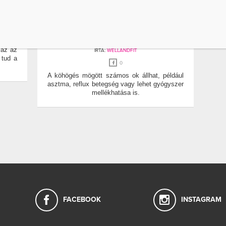
HÁTTÉR
KÖHÖGÉS
ÁLLANDÓAN KÖHÖGSZ? EZ
gség,
ÁLLHAT A HÁTTERÉBEN
 tenni
 az az
ÍRTA:
WELLANDFIT
 tud a
0
A köhögés mögött számos ok állhat, például
asztma, reflux betegség vagy lehet gyógyszer
mellékhatása is.
FACEBOOK
INSTAGRAM