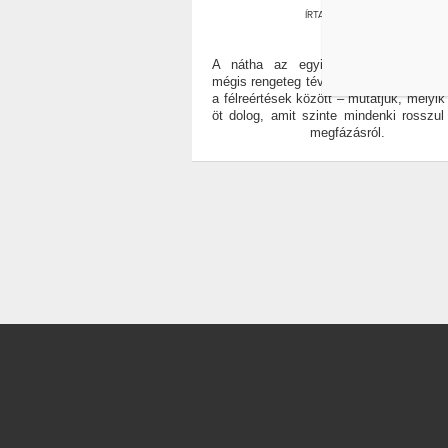
ÍRTA:
WELLANDFIT
0
A nátha az egyik leggyakoribb bete
mégis rengeteg tévhit övezi. Ideje rendet
a félreértések között – mutatjuk, melyik
öt dolog, amit szinte mindenki rosszul
megfázásról.