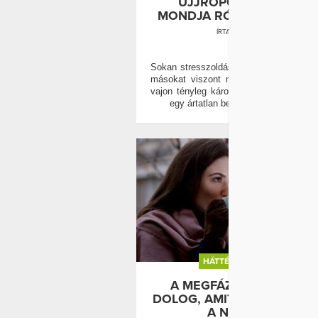
UJJROPOGTATÁS? EZT
MONDJA RÓLA A TUDOM
ÍRTA:
WELLANDFIT
0
Sokan stresszoldásból ropogtatják az ujj
másokat viszont már a hangja is zav
vajon tényleg káros ez a szokás, vag
egy ártatlan beidegződésről van sz
HÁTTÉR
MEGFÁZÁS
A MEGFÁZÁS MÍTOSZA: 
DOLOG, AMIT ROSSZUL TU
A NÁTHÁRÓL