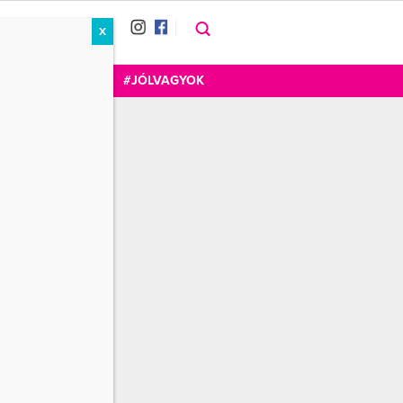
X
RÁT
CUKOR
FOGADOM
#JÓLVAGYOK