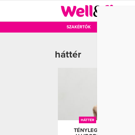
DIÉTA
SZAKÉRTŐK
DIÉTA
MOZ
háttér
HÁTTÉR
UJJROPOGTATÁS
TÉNYLEG ÁRTALMAS A