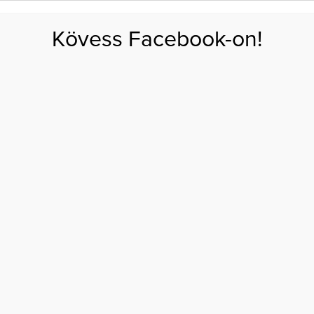
FOGYÁS
EDZÉS
ZSÍRÉGETÉS
KEREKFENÉK
HASIZOM
FEHÉRJE
SZÉNHID
Kövess Facebook-on!
GÁS
EGÉSZSÉG
ÉTRENDEK
SZÉPSÉG
AKTUÁLIS
HÁTTÉR
TÜNET
Z
EGY ALATTOMOS TÜNET, AMIT