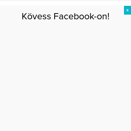
X
Kövess Facebook-on!
DIÉTA
FOGYÁS
EDZÉS
ZSÍRÉGETÉS
KEREKFENÉK
HASIZOM
FEHÉRJE
lajsz andrás