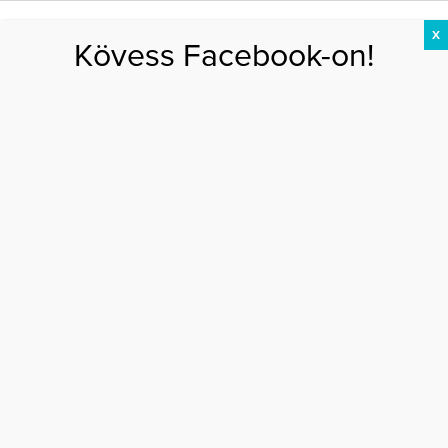
X
Kövess Facebook-on!
DIÉTA
FOGYÁS
EDZÉS
ZSÍRÉGETÉS
KEREKFENÉK
HASIZOM
FEHÉRJE
magas IQ