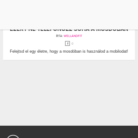
MOBIL
MOSDÓ
EZÉRT NE TELEFONOZZ SOHA A MOSDÓBAN
ÍRTA:
WELLANDFIT
0
Felejtsd el egy életre, hogy a mosdóban is használod a mobilodat!