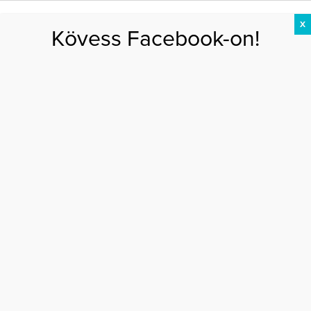
X
Kövess Facebook-on!
DIÉTA
FOGYÁS
EDZÉS
ZSÍRÉGETÉS
KEREKFENÉK
HASIZOM
FEHÉRJE
mosdó