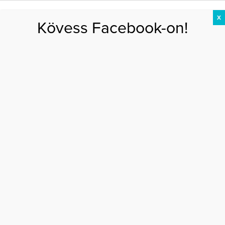
X
Kövess Facebook-on!
DIÉTA
FOGYÁS
EDZÉS
ZSÍRÉGETÉS
KEREKFENÉK
HASIZOM
FEHÉRJE
presser gábor