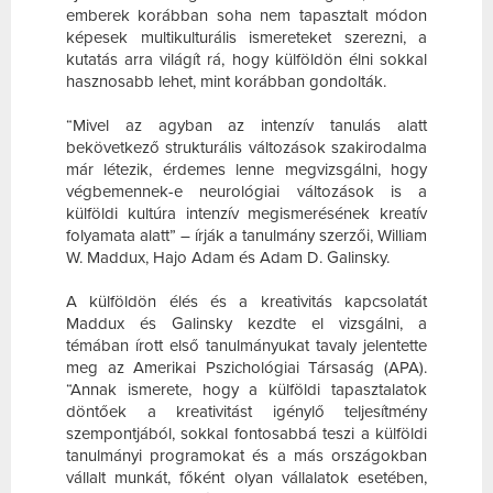
emberek korábban soha nem tapasztalt módon
képesek multikulturális ismereteket szerezni, a
kutatás arra világít rá, hogy külföldön élni sokkal
hasznosabb lehet, mint korábban gondolták.
“Mivel az agyban az intenzív tanulás alatt
bekövetkező strukturális változások szakirodalma
már létezik, érdemes lenne megvizsgálni, hogy
végbemennek-e neurológiai változások is a
külföldi kultúra intenzív megismerésének kreatív
folyamata alatt” – írják a tanulmány szerzői, William
W. Maddux, Hajo Adam és Adam D. Galinsky.
A külföldön élés és a kreativitás kapcsolatát
Maddux és Galinsky kezdte el vizsgálni, a
témában írott első tanulmányukat tavaly jelentette
meg az Amerikai Pszichológiai Társaság (APA).
“Annak ismerete, hogy a külföldi tapasztalatok
döntőek a kreativitást igénylő teljesítmény
szempontjából, sokkal fontosabbá teszi a külföldi
tanulmányi programokat és a más országokban
vállalt munkát, főként olyan vállalatok esetében,