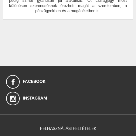
pedig szinte gyanúsan jól alakulnak. Öt csillagjegy most
különösen szerencsésnek érezheti magát a szerelemben, a
pénzügyekben és a magánéletben is.
FACEBOOK
INSTAGRAM
FELHASZNÁLÁSI FELTÉTELEK