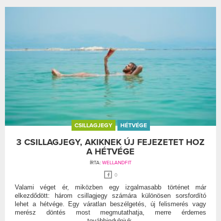
CSILLAGJEGY
HÉTVÉGE
3 CSILLAGJEGY, AKIKNEK ÚJ FEJEZETET HOZ
A HÉTVÉGE
ÍRTA:
WELLANDFIT
0
Valami véget ér, miközben egy izgalmasabb történet már
elkezdődött: három csillagjegy számára különösen sorsfordító
lehet a hétvége. Egy váratlan beszélgetés, új felismerés vagy
merész döntés most megmutathatja, merre érdemes
továbbindulniuk.