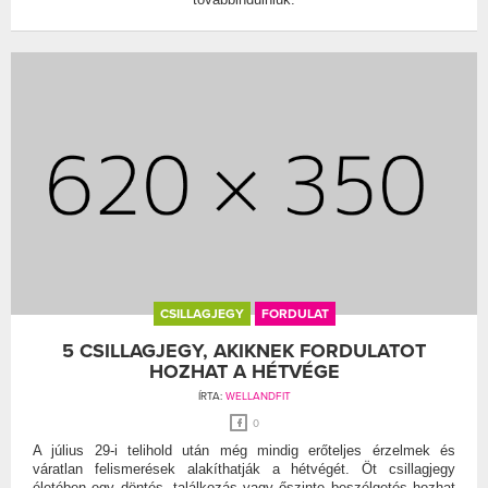
CSILLAGJEGY
FORDULAT
5 CSILLAGJEGY, AKIKNEK FORDULATOT
HOZHAT A HÉTVÉGE
ÍRTA:
WELLANDFIT
0
A július 29-i telihold után még mindig erőteljes érzelmek és
váratlan felismerések alakíthatják a hétvégét. Öt csillagjegy
életében egy döntés, találkozás vagy őszinte beszélgetés hozhat