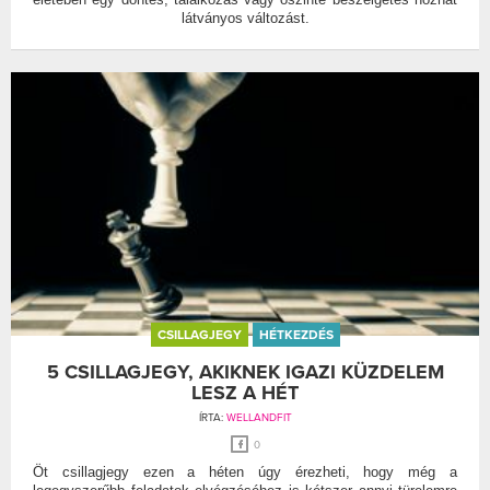
látványos változást.
CSILLAGJEGY
HÉTKEZDÉS
5 CSILLAGJEGY, AKIKNEK IGAZI KÜZDELEM
LESZ A HÉT
ÍRTA:
WELLANDFIT
0
Öt csillagjegy ezen a héten úgy érezheti, hogy még a