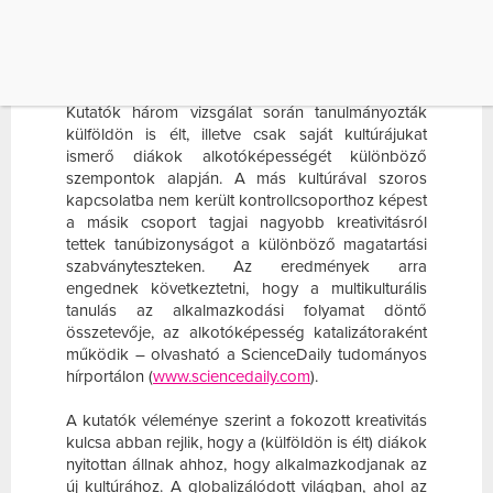
KÖVETKEZTETNI, HOGY A MULTIKULTURÁLIS
TANULÁS AZ ALKALMAZKODÁSI FOLYAMAT
DÖNTŐ ÖSSZETEVŐJE, AZ ALKOTÓKÉPESSÉG
[…]
Kutatók három vizsgálat során tanulmányozták
külföldön is élt, illetve csak saját kultúrájukat
ismerő diákok alkotóképességét különböző
szempontok alapján. A más kultúrával szoros
kapcsolatba nem került kontrollcsoporthoz képest
a másik csoport tagjai nagyobb kreativitásról
tettek tanúbizonyságot a különböző magatartási
szabványteszteken. Az eredmények arra
engednek következtetni, hogy a multikulturális
tanulás az alkalmazkodási folyamat döntő
összetevője, az alkotóképesség katalizátoraként
működik – olvasható a ScienceDaily tudományos
hírportálon (
www.sciencedaily.com
).
A kutatók véleménye szerint a fokozott kreativitás
kulcsa abban rejlik, hogy a (külföldön is élt) diákok
nyitottan állnak ahhoz, hogy alkalmazkodjanak az
új kultúrához. A globalizálódott világban, ahol az