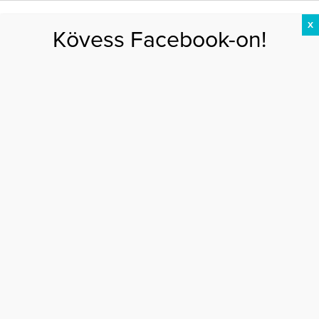
X
Kövess Facebook-on!
DIÉTA
FOGYÁS
EDZÉS
ZSÍRÉGETÉS
KEREKFENÉK
HASIZOM
FEHÉRJE
Főoldal
>
AKTUÁLIS
>
Más kultúrák megismerése fokozza a kreativitást
MÁS KULTÚRÁK MEGISMERÉSE FOKOZZA