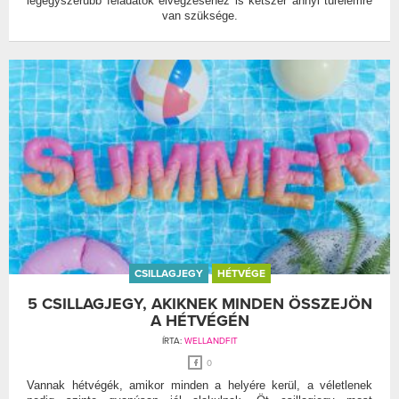
legegyszerűbb feladatok elvégzéséhez is kétszer annyi türelemre
van szüksége.
CSILLAGJEGY
HÉTVÉGE
5 CSILLAGJEGY, AKIKNEK MINDEN ÖSSZEJÖN
A HÉTVÉGÉN
ÍRTA:
WELLANDFIT
0
Vannak hétvégék, amikor minden a helyére kerül, a véletlenek