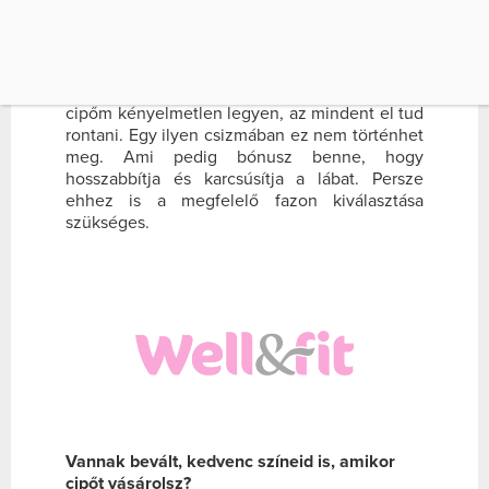
hozzám a laza és az elegáns stílus is, éppen
ezért szeretem a lovaglócsizmát, mert
számomra mindkét stílust képviseli. Szinte az
összes napom kivétel nélkül be van táblázva,
nem engedhetem meg magamnak, hogy a
cipőm kényelmetlen legyen, az mindent el tud
rontani. Egy ilyen csizmában ez nem történhet
meg. Ami pedig bónusz benne, hogy
hosszabbítja és karcsúsítja a lábat. Persze
ehhez is a megfelelő fazon kiválasztása
szükséges.
Vannak bevált, kedvenc színeid is, amikor
cipőt vásárolsz?