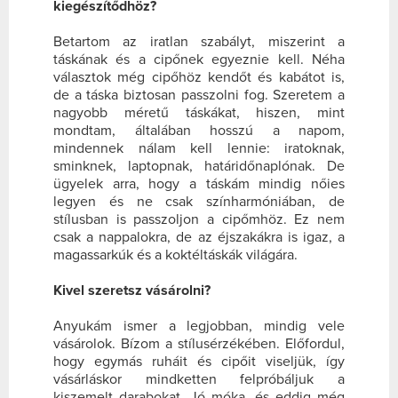
kiegészítődhöz?
Betartom az iratlan szabályt, miszerint a
táskának és a cipőnek egyeznie kell. Néha
választok még cipőhöz kendőt és kabátot is,
de a táska biztosan passzolni fog. Szeretem a
nagyobb méretű táskákat, hiszen, mint
mondtam, általában hosszú a napom,
mindennek nálam kell lennie: iratoknak,
sminknek, laptopnak, határidőnaplónak. De
ügyelek arra, hogy a táskám mindig nőies
legyen és ne csak színharmóniában, de
stílusban is passzoljon a cipőmhöz. Ez nem
csak a nappalokra, de az éjszakákra is igaz, a
magassarkúk és a koktéltáskák világára.
Kivel szeretsz vásárolni?
Anyukám ismer a legjobban, mindig vele
vásárolok. Bízom a stílusérzékében. Előfordul,
hogy egymás ruháit és cipőit viseljük, így
vásárláskor mindketten felpróbáljuk a
kiszemelt darabokat. Jó móka, és eddig még