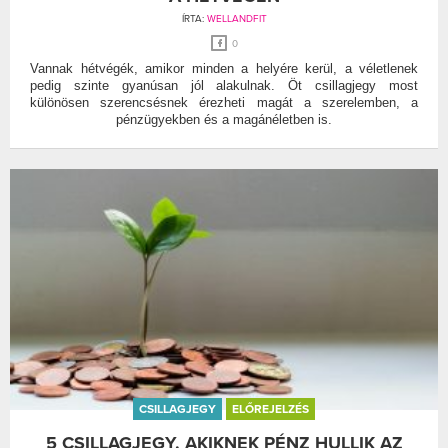
ÍRTA:
WELLANDFIT
0
Vannak hétvégék, amikor minden a helyére kerül, a véletlenek
pedig szinte gyanúsan jól alakulnak. Öt csillagjegy most
különösen szerencsésnek érezheti magát a szerelemben, a
pénzügyekben és a magánéletben is.
CSILLAGJEGY
ELŐREJELZÉS
5 CSILLAGJEGY, AKIKNEK PÉNZ HULLIK AZ