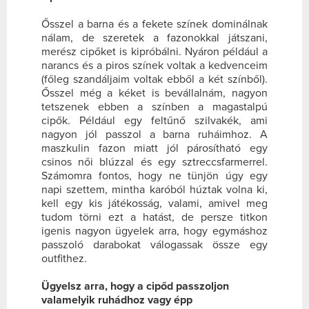
Ősszel a barna és a fekete színek dominálnak
nálam, de szeretek a fazonokkal játszani,
merész cipőket is kipróbálni. Nyáron például a
narancs és a piros színek voltak a kedvenceim
(főleg szandáljaim voltak ebből a két színből).
Ősszel még a kéket is bevállalnám, nagyon
tetszenek ebben a színben a magastalpú
cipők. Például egy feltűnő szilvakék, ami
nagyon jól passzol a barna ruháimhoz. A
maszkulin fazon miatt jól párosítható egy
csinos női blúzzal és egy sztreccsfarmerrel.
Számomra fontos, hogy ne tünjön úgy egy
napi szettem, mintha karóból húztak volna ki,
kell egy kis játékosság, valami, amivel meg
tudom törni ezt a hatást, de persze titkon
igenis nagyon ügyelek arra, hogy egymáshoz
passzoló darabokat válogassak össze egy
outfithez.
Ügyelsz arra, hogy a cipőd passzoljon
valamelyik ruhádhoz vagy épp