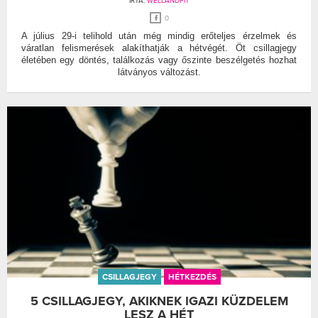
ÍRTA:
WELLANDFIT
0
A július 29-i telihold után még mindig erőteljes érzelmek és
váratlan felismerések alakíthatják a hétvégét. Öt csillagjegy
életében egy döntés, találkozás vagy őszinte beszélgetés hozhat
látványos változást.
CSILLAGJEGY
HÉTKEZDÉS
5 CSILLAGJEGY, AKIKNEK IGAZI KÜZDELEM
LESZ A HÉT