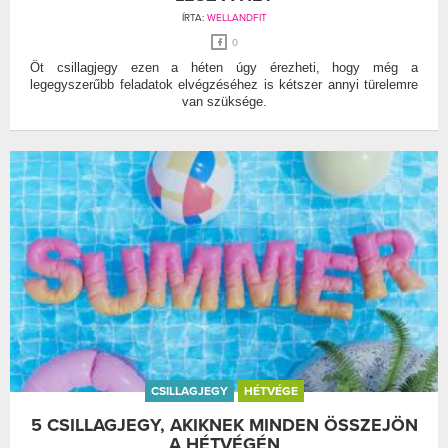
ÍRTA:
WELLANDFIT
0
Öt csillagjegy ezen a héten úgy érezheti, hogy még a
legegyszerűbb feladatok elvégzéséhez is kétszer annyi türelemre
van szüksége.
CSILLAGJEGY
HÉTVÉGE
5 CSILLAGJEGY, AKIKNEK MINDEN ÖSSZEJÖN
A HÉTVÉGÉN