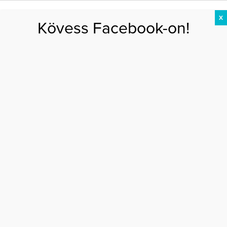
X
Kövess Facebook-on!
DIÉTA
FOGYÁS
EDZÉS
ZSÍRÉGETÉS
KEREKFENÉK
HASIZOM
FEHÉRJE
Főoldal
>
AKTUÁLIS
>
Szunai Linda: “Anyu ízlésében bízom”
SZUNAI LINDA: “ANYU ÍZLÉSÉBEN BÍZOM”