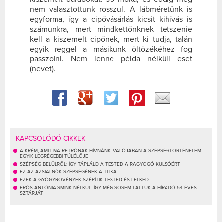
nem választottunk rosszul. A lábméretünk is
egyforma, így a cipővásárlás kicsit kihívás is
számunkra, mert mindkettőnknek tetszenie
kell a kiszemelt cipőnek, mert ki tudja, talán
egyik reggel a másikunk öltözékéhez fog
passzolni. Nem lenne példa nélküli eset
(nevet).
KAPCSOLÓDÓ CIKKEK
A KRÉM, AMIT MA RETRÓNAK HÍVNÁNK, VALÓJÁBAN A SZÉPSÉGTÖRTÉNELEM
EGYIK LEGRÉGEBBI TÚLÉLŐJE
SZÉPSÉG BELÜLRŐL: ÍGY TÁPLÁLD A TESTED A RAGYOGÓ KÜLSŐÉRT
EZ AZ ÁZSIAI NŐK SZÉPSÉGÉNEK A TITKA
EZEK A GYÓGYNÖVÉNYEK SZÉPÍTIK TESTED ÉS LELKED
ERŐS ANTÓNIA SMINK NÉLKÜL: ÍGY MÉG SOSEM LÁTTUK A HÍRADÓ 54 ÉVES
SZTÁRJÁT