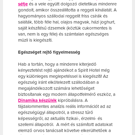
séfje
és a vele együtt dolgozó dietetikus mindenre
gondolt, amikor összeállította a reggeli kínálatát. A
hagyományos szállodai reggelit friss csírák és
saláták, több féle hal, olajos magvak, házi joghurt,
saját készítésű dzsemek (köztük cukormentes is
van, nem is egy féle) és számtalan egészséges
müzli is kiegészíti.
Egészséget rejtő figyelmesség
Hab a tortán, hogy a mindenre kiterjedő
kényeztetést rejtő ajándékot a Spirit Hotel még
egy különleges meglepetéssel is kiegészíti! Az
egészség iránt elkötelezett szállodában a
megajándékozott számára lehetőséget
biztosítanak egy modern állapotfelmérő eszköz, a
Dinamika készülék
kipróbálásra. A
fájdalommentes analízis reális információt ad az
egészségügyi állapotról, a stressz tűrő
képességről, az aktuális fizikai-, érzelmi- és
szellemi állapotról. A mért és számított adatokat
elemző orvos tanácsait követve elkerülhetőek a