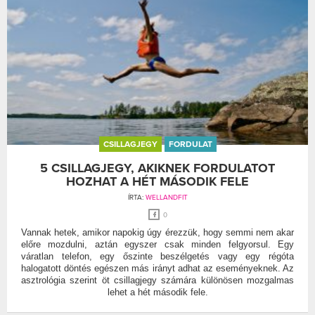
CSILLAGJEGY
FORDULAT
5 CSILLAGJEGY, AKIKNEK FORDULATOT
HOZHAT A HÉT MÁSODIK FELE
ÍRTA:
WELLANDFIT
0
Vannak hetek, amikor napokig úgy érezzük, hogy semmi nem akar
előre mozdulni, aztán egyszer csak minden felgyorsul. Egy
váratlan telefon, egy őszinte beszélgetés vagy egy régóta
halogatott döntés egészen más irányt adhat az eseményeknek. Az
asztrológia szerint öt csillagjegy számára különösen mozgalmas
lehet a hét második fele.