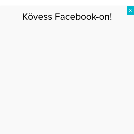
X
Kövess Facebook-on!
DIÉTA
FOGYÁS
EDZÉS
ZSÍRÉGETÉS
KEREKFENÉK
HASIZOM
FEHÉRJE
Főoldal
>
AKTUÁLIS
>
Pont ilyen egy figyelmes és elegáns ajándék
PONT ILYEN EGY FIGYELMES ÉS ELEGÁNS