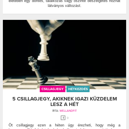
életében egy döntés, találkozás vagy őszinte beszélgetés hozhat
látványos változást.
CSILLAGJEGY
HÉTKEZDÉS
5 CSILLAGJEGY, AKIKNEK IGAZI KÜZDELEM
LESZ A HÉT
ÍRTA:
WELLANDFIT
0
Öt csillagjegy ezen a héten úgy érezheti, hogy még a