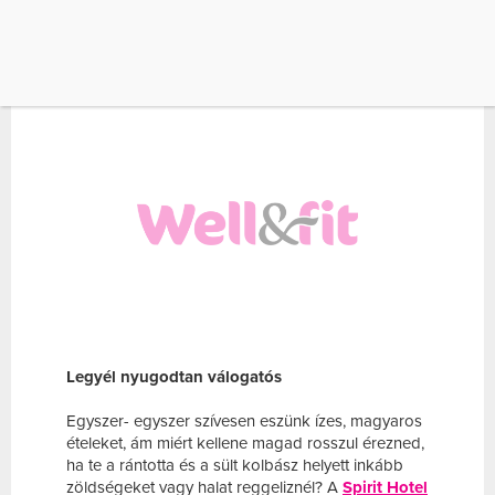
egyik legjobb
wellness-és fürdőbirodalma
, ahol
az is jól érzi magát, aki úszni szeret, vagy
kényeztető lubickolásra vágyik, és az is, aki a
gyógyvizek áldásos melegségét élvezi
legszívesebben.
Legyél nyugodtan válogatós
Egyszer- egyszer szívesen eszünk ízes, magyaros
ételeket, ám miért kellene magad rosszul érezned,
ha te a rántotta és a sült kolbász helyett inkább
zöldségeket vagy halat reggeliznél? A
Spirit Hotel