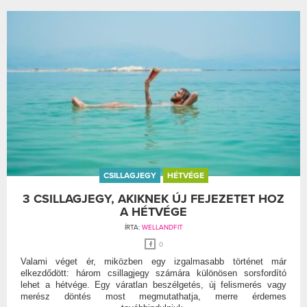
CSILLAGJEGY
HÉTVÉGE
3 CSILLAGJEGY, AKIKNEK ÚJ FEJEZETET HOZ
A HÉTVÉGE
ÍRTA:
WELLANDFIT
0
Valami véget ér, miközben egy izgalmasabb történet már
elkezdődött: három csillagjegy számára különösen sorsfordító
lehet a hétvége. Egy váratlan beszélgetés, új felismerés vagy
merész döntés most megmutathatja, merre érdemes