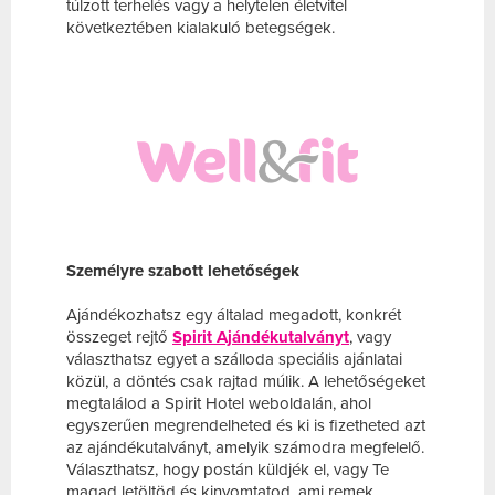
túlzott terhelés vagy a helytelen életvitel
következtében kialakuló betegségek.
Személyre szabott lehetőségek
Ajándékozhatsz egy általad megadott, konkrét
összeget rejtő
Spirit Ajándékutalványt
, vagy
választhatsz egyet a szálloda speciális ajánlatai
közül, a döntés csak rajtad múlik. A lehetőségeket
megtalálod a Spirit Hotel weboldalán, ahol
egyszerűen megrendelheted és ki is fizetheted azt
az ajándékutalványt, amelyik számodra megfelelő.
Választhatsz, hogy postán küldjék el, vagy Te
magad letöltöd és kinyomtatod, ami remek