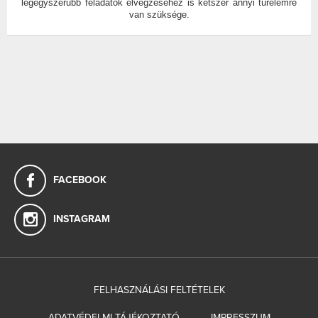
legegyszerűbb feladatok elvégzéséhez is kétszer annyi türelemre
van szüksége.
FACEBOOK
INSTAGRAM
FELHASZNÁLÁSI FELTÉTELEK
ADATVÉDELMI TÁJÉKOZTATÓ
IMPRESSZUM