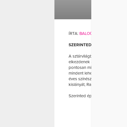
BABA
EDZÉS
KA
PLUSZKILÓK
ÍRTA:
BALOGH MIA
SZERINTED IDŐBEN, VAGY T
A sztárvilágban gyakori, hogy e
elkezdenek alakjuk visszanyeré
pontosan mikor kezdte újra az e
mindent lehet rá mondani, csak
éves színésznőt a napokban ka
kislányát, Ranit magához ölelve
Szerinted épp jókor kezdte újra