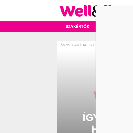
DIÉTA
SZAKÉRTŐK
DIÉTA
MOZ
Főoldal
>
AKTUÁLIS
>
Így néz ki Kate Hudson
ÍGY NÉZ 
HÉTTEL