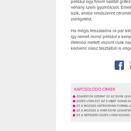
például egy finom salátát grille
néhány szem gyümölcsöt. Emelle
iszik, amibe rendszerint citrom
zsírégetést.
Ha mégis felszaladna rá pár kil
így nemet mond például a kenyérr
életmód mellett viszont csak na
kedvenc olasz tésztáiból is en
KAPCSOLÓDÓ CIKKEK
SZAKÉRTŐK SZERINT EZ AZ EGYIK L
EDZÉS UTÁN EZT AZ 5 HIBÁT SOKAN E
EZ A MOZGÁS HATÉKONYAN FORMÁLJA
EZ A MOZGÁS A NYÁR EGYIK LEGHAT
EZ A NÉPSZERŰ EDZÉS UTÁNI SZOKÁS