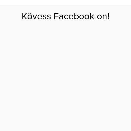
FOGYÁS
EDZÉS
ZSÍRÉGETÉS
KEREKFENÉK
HASIZOM
FEHÉRJE
SZÉNHID
Kövess Facebook-on!
GÁS
EGÉSZSÉG
ÉTRENDEK
SZÉPSÉG
AKTUÁLIS
 6 héttel a szülés után
KI KATE HUDSON 6
 A SZÜLÉS UTÁN