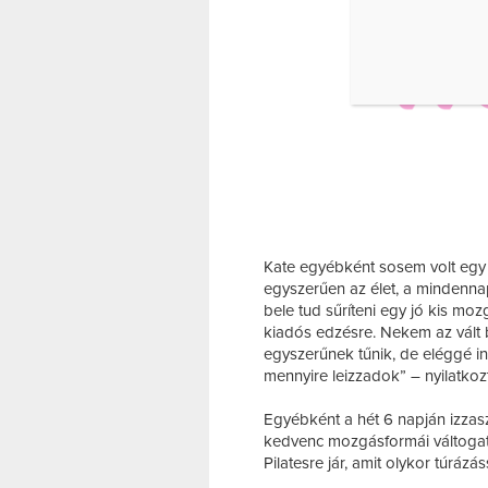
Kate egyébként sosem volt egy l
egyszerűen az élet, a mindennap
bele tud sűríteni egy jó kis moz
kiadós edzésre. Nekem az vált
egyszerűnek tűnik, de eléggé i
mennyire leizzadok” – nyilatko
Egyébként a hét 6 napján izzas
kedvenc mozgásformái váltogat
Pilatesre jár, amit olykor túrázá