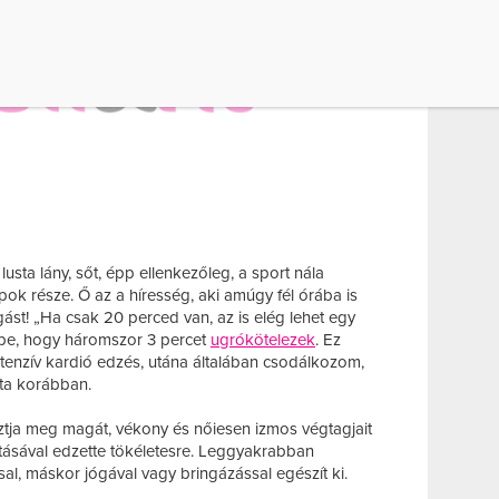
usta lány, sőt, épp ellenkezőleg, a sport nála
ok része. Ő az a híresség, aki amúgy fél órába is
gást! „Ha csak 20 perced van, az is elég lehet egy
 be, hogy háromszor 3 percet
ugrókötelezek
. Ez
ntenzív kardió edzés, utána általában csodálkozom,
zta korábban.
ztja meg magát, vékony és nőiesen izmos végtagjait
ásával edzette tökéletesre. Leggyakrabban
ssal, máskor jógával vagy bringázással egészít ki.