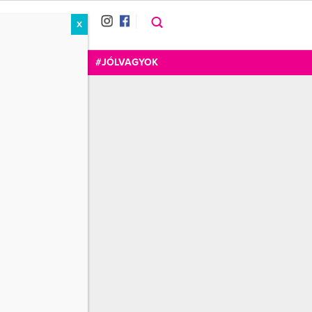
X
RÁT
CUKOR
FOGADOM
#JÓLVAGYOK