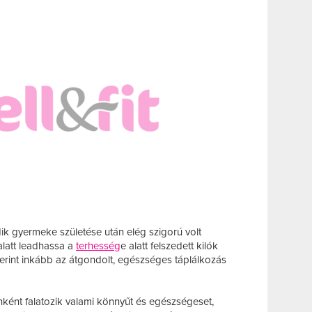
ik gyermeke születése után elég szigorú volt
latt leadhassa a
terhesség
e alatt felszedett kilók
erint inkább az átgondolt, egészséges táplálkozás
ént falatozik valami könnyűt és egészségeset,