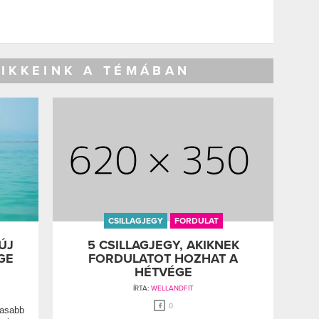
CIKKEINK A TÉMÁBAN
CSILLAGJEGY
FORDULAT
ÚJ
5 CSILLAGJEGY, AKIKNEK
GE
FORDULATOT HOZHAT A
HÉTVÉGE
ÍRTA:
WELLANDFIT
0
masabb