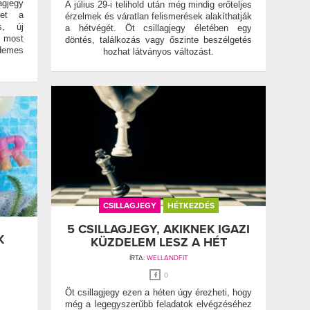
agjegy
A július 29-i telihold után még mindig erőteljes
het a
érzelmek és váratlan felismerések alakíthatják
s, új
a hétvégét. Öt csillagjegy életében egy
 most
döntés, találkozás vagy őszinte beszélgetés
emes
hozhat látványos változást.
CSILLAGJEGY
HÉTKEZDÉS
5 CSILLAGJEGY, AKIKNEK IGAZI
K
KÜZDELEM LESZ A HÉT
ÍRTA:
WELLANDFIT
0
Öt csillagjegy ezen a héten úgy érezheti, hogy
még a legegyszerűbb feladatok elvégzéséhez