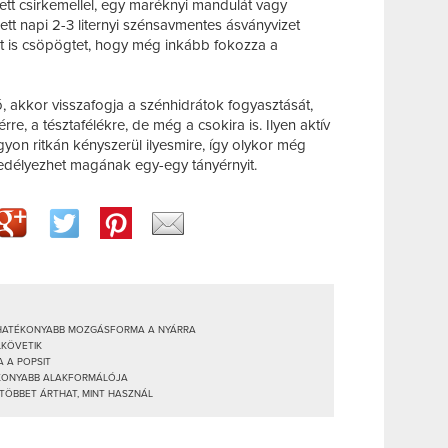
zett csirkemellel, egy maréknyi mandulát vagy
tt napi 2-3 liternyi szénsavmentes ásványvizet
lét is csöpögtet, hogy még inkább fokozza a
ó, akkor visszafogja a szénhidrátok fogyasztását,
e, a tésztafélékre, de még a csokira is. Ilyen aktív
gyon ritkán kényszerül ilyesmire, így olykor még
gedélyezhet magának egy-egy tányérnyit.
EGHATÉKONYABB MOZGÁSFORMA A NYÁRRA
LKÖVETIK
 A POPSIT
ÉKONYABB ALAKFORMÁLÓJA
 TÖBBET ÁRTHAT, MINT HASZNÁL