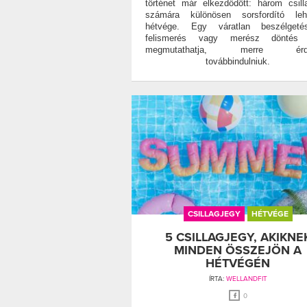
történet már elkezdődött: három csill
számára különösen sorsfordító le
hétvége. Egy váratlan beszélgeté
felismerés vagy merész döntés
megmutathatja, merre érd
továbbindulniuk.
CSILLAGJEGY
HÉTVÉGE
5 CSILLAGJEGY, AKIKNE
MINDEN ÖSSZEJÖN A
HÉTVÉGÉN
ÍRTA:
WELLANDFIT
0