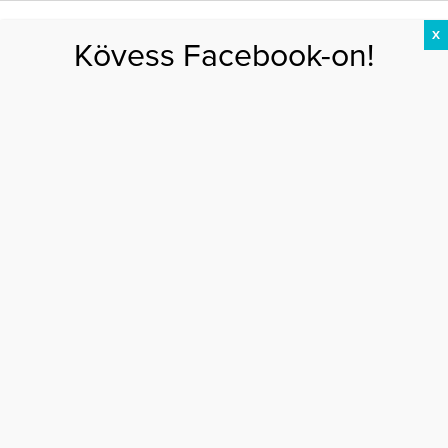
X
Kövess Facebook-on!
DIÉTA
FOGYÁS
EDZÉS
ZSÍRÉGETÉS
KEREKFENÉK
HASIZOM
FEHÉRJE
Főoldal
>
AKTUÁLIS
>
Exatlon Hanna tuti edzéstippet árult el
EXATLON HANNA TUTI EDZÉSTIPPET