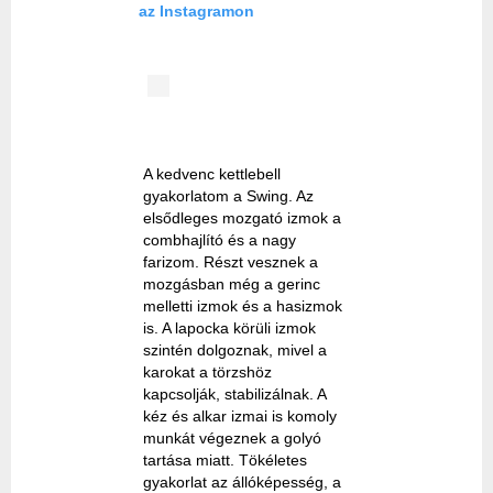
az Instagramon
A kedvenc kettlebell
gyakorlatom a Swing. Az
elsődleges mozgató izmok a
combhajlító és a nagy
farizom. Részt vesznek a
mozgásban még a gerinc
melletti izmok és a hasizmok
is. A lapocka körüli izmok
szintén dolgoznak, mivel a
karokat a törzshöz
kapcsolják, stabilizálnak. A
kéz és alkar izmai is komoly
munkát végeznek a golyó
tartása miatt. Tökéletes
gyakorlat az állóképesség, a