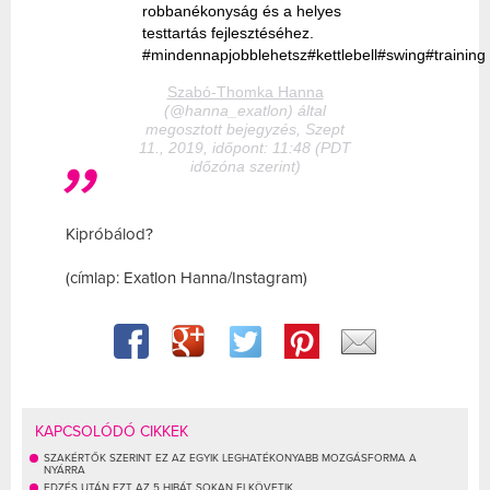
robbanékonyság és a helyes
testtartás fejlesztéséhez.
#mindennapjobblehetsz#kettlebell#swing#training
Szabó-Thomka Hanna
(@hanna_exatlon) által
megosztott bejegyzés, Szept
11., 2019, időpont: 11:48 (PDT
időzóna szerint)
Kipróbálod?
(címlap: Exatlon Hanna/Instagram)
KAPCSOLÓDÓ CIKKEK
SZAKÉRTŐK SZERINT EZ AZ EGYIK LEGHATÉKONYABB MOZGÁSFORMA A
NYÁRRA
EDZÉS UTÁN EZT AZ 5 HIBÁT SOKAN ELKÖVETIK