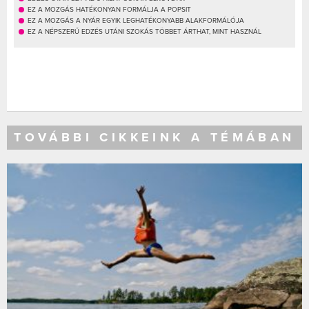
EZ A MOZGÁS HATÉKONYAN FORMÁLJA A POPSIT
EZ A MOZGÁS A NYÁR EGYIK LEGHATÉKONYABB ALAKFORMÁLÓJA
EZ A NÉPSZERŰ EDZÉS UTÁNI SZOKÁS TÖBBET ÁRTHAT, MINT HASZNÁL
TOVÁBBI CIKKEINK A TÉMÁBAN