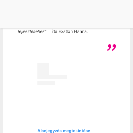
körüli izmok szintén dolgoznak, mivel a karokat a
törzshöz kapcsolják, stabilizálnak. A kéz és alkar
izmai is komoly munkát végeznek a golyó tartása
miatt. Tökéletes gyakorlat az állóképesség, a
robbanékonyság és a helyes testtartás
fejlesztéséhez”
– írta Exatlon Hanna.
A bejegyzés megtekintése