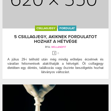
CSILLAGJEGY
FORDULAT
5 CSILLAGJEGY, AKIKNEK FORDULATOT
HOZHAT A HÉTVÉGE
ÍRTA:
WELLANDFIT
0
A július 29-i telihold után még mindig erőteljes érzelmek és
váratlan felismerések alakíthatják a hétvégét. Öt csillagjegy
életében egy döntés, találkozás vagy őszinte beszélgetés hozhat
látványos változást.