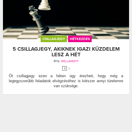
CSILLAGJEGY
HÉTKEZDÉS
5 CSILLAGJEGY, AKIKNEK IGAZI KÜZDELEM
LESZ A HÉT
ÍRTA:
WELLANDFIT
0
Öt csillagjegy ezen a héten úgy érezheti, hogy még a
legegyszerűbb feladatok elvégzéséhez is kétszer annyi türelemre
van szüksége.