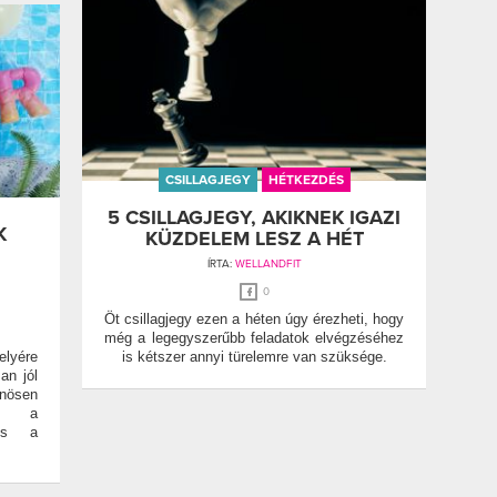
CSILLAGJEGY
HÉTKEZDÉS
5 CSILLAGJEGY, AKIKNEK IGAZI
K
KÜZDELEM LESZ A HÉT
ÍRTA:
WELLANDFIT
0
Öt csillagjegy ezen a héten úgy érezheti, hogy
még a legegyszerűbb feladatok elvégzéséhez
elyére
is kétszer annyi türelemre van szüksége.
an jól
önösen
át a
 és a