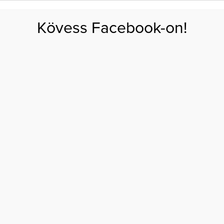
FOGYÁS
EDZÉS
ZSÍRÉGETÉS
KEREKFENÉK
HASIZOM
FEHÉRJE
SZÉNHID
Kövess Facebook-on!
GÁS
EGÉSZSÉG
ÉTRENDEK
SZÉPSÉG
AKTUÁLIS
áltozott egy év alatt
ÉVA RENGETEGET