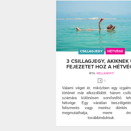
CSILLAGJEGY
HÉTVÉGE
3 CSILLAGJEGY, AKIKNEK 
FEJEZETET HOZ A HÉTVÉ
ÍRTA:
WELLANDFIT
0
Valami véget ér, miközben egy izgal
történet már elkezdődött: három csill
számára különösen sorsfordító le
hétvége. Egy váratlan beszélgeté
felismerés vagy merész döntés
megmutathatja, merre érd
továbbindulniuk.