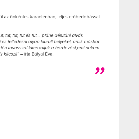
kül az önkéntes karanténban, teljes erőbedobással
, fut, fut, fut és fut…. pláne délutáni alvás
kes felfedezni olyan kiürült helyeket, amik máskor
idén tavasszal kimaxoljuk a hordozást,ami nekem
s kiteszi!” –
írta Bátyai Éva.