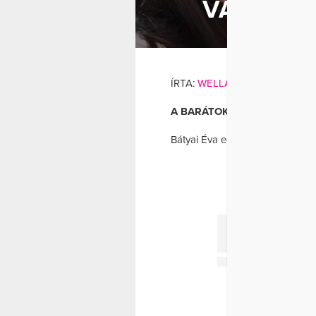
VÁLTOZO
ÁTVÁLTOZÁ
ÍRTA:
WELLANDFIT
A BARÁTOK KÖZT SZÍNÉSZNŐ
Bátyai Éva egy évvel ezelőtti fo