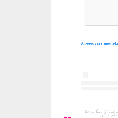
A bejegyzés megteki
Bátyai Éva (@batyai
2020, időp