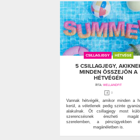
CSILLAGJEGY
HÉTVÉGE
5 CSILLAGJEGY, AKIKNE
MINDEN ÖSSZEJÖN A
HÉTVÉGÉN
ÍRTA:
WELLANDFIT
0
Vannak hétvégék, amikor minden a h
kerül, a véletlenek pedig szinte gyanús
alakulnak. Öt csillagjegy most kül
szerencsésnek érezheti mag
szerelemben, a pénzügyekben
magánéletben is.