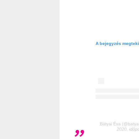
A bejegyzés megteki
Bátyai Éva (@batyai
2020, időpo