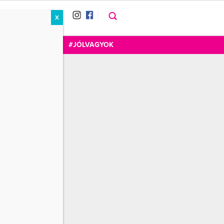
X
RÁT
CUKOR
FOGADOM
#JÓLVAGYOK