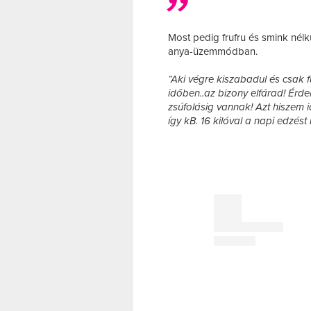
Most pedig frufru és smink nél
anya-üzemmódban.
“Aki végre kiszabadul és csak fut
időben..az bizony elfárad! Érde
zsúfolásig vannak! Azt hiszem 
így kB. 16 kilóval a napi edzést i