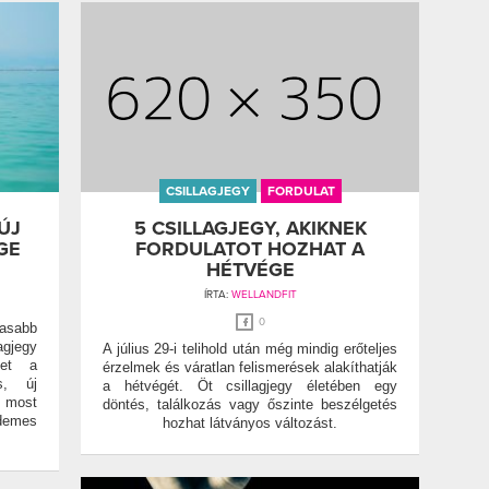
CSILLAGJEGY
FORDULAT
ÚJ
5 CSILLAGJEGY, AKIKNEK
GE
FORDULATOT HOZHAT A
HÉTVÉGE
ÍRTA:
WELLANDFIT
0
masabb
agjegy
A július 29-i telihold után még mindig erőteljes
het a
érzelmek és váratlan felismerések alakíthatják
s, új
a hétvégét. Öt csillagjegy életében egy
 most
döntés, találkozás vagy őszinte beszélgetés
emes
hozhat látványos változást.