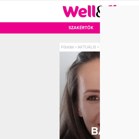
DIÉTA
SZAKÉRTŐK
DIÉTA
MOZ
Főoldal
>
AKTUÁLIS
>
Bátyai Éva rengeteget v
BÁTYAI 