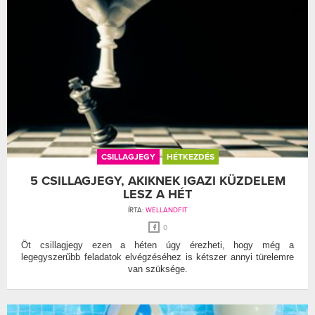
CSILLAGJEGY
HÉTKEZDÉS
5 CSILLAGJEGY, AKIKNEK IGAZI KÜZDELEM
LESZ A HÉT
ÍRTA:
WELLANDFIT
0
Öt csillagjegy ezen a héten úgy érezheti, hogy még a
legegyszerűbb feladatok elvégzéséhez is kétszer annyi türelemre
van szüksége.