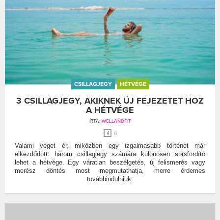
CSILLAGJEGY
HÉTVÉGE
3 CSILLAGJEGY, AKIKNEK ÚJ FEJEZETET HOZ
A HÉTVÉGE
ÍRTA:
WELLANDFIT
0
Valami véget ér, miközben egy izgalmasabb történet már
elkezdődött: három csillagjegy számára különösen sorsfordító
lehet a hétvége. Egy váratlan beszélgetés, új felismerés vagy
merész döntés most megmutathatja, merre érdemes
továbbindulniuk.