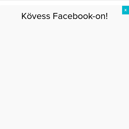
X
Kövess Facebook-on!
DIÉTA
FOGYÁS
EDZÉS
ZSÍRÉGETÉS
KEREKFENÉK
HASIZOM
FEHÉRJE
Főoldal
>
AKTUÁLIS
>
Hosszú Katinka és párja között teljes az összhang
HOSSZÚ KATINKA ÉS PÁRJA KÖZÖTT