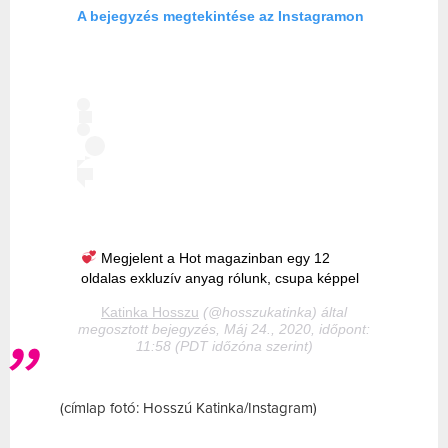
A bejegyzés megtekintése az Instagramon
Megjelent a Hot magazinban egy 12
oldalas exkluzív anyag rólunk, csupa képpel
Katinka Hosszu
(@hosszukatinka) által
megosztott bejegyzés, Máj 24., 2020, időpont:
11:58 (PDT időzóna szerint)
(címlap fotó: Hosszú Katinka/Instagram)