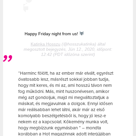
Happy Friday night from us!
Katinka Hosszu
(@hosszukatinka) által
megosztott bejegyzés, Jún 12., 2020, időpont:
12:42 (PDT időzóna szerint)
“Harminc fölött, ha az ember már elvált, egyrészt
óvatosabb lesz, másrészt sokkal jobban tudja,
hogy mit keres, és mi az, ami hosszú távon nem
fog működni. Más, mint huszonévesen, amikor
még azt gondoljuk, majd mi megváltoztatjuk a
másikat, és megjavulnak a dolgok. Ennyi idősen
már reálisabban lehet látni, akár már az első
komolyabb beszélgetésből is, hogy jó lesz-e
nekem ez a kapcsolat. Kőkemény munka volt,
hogy megbízzunk egymásban ” – mondta
korábban a Hot magazinnak adott interjújában