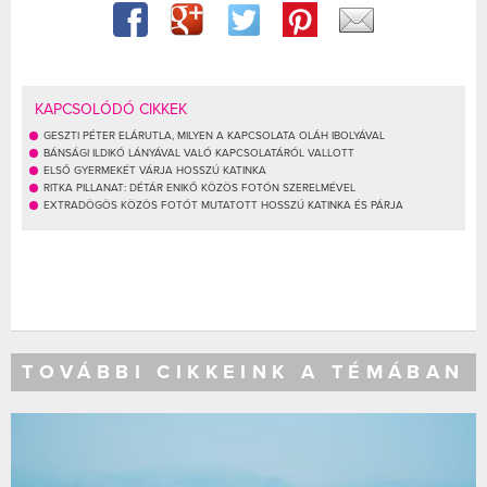
KAPCSOLÓDÓ CIKKEK
GESZTI PÉTER ELÁRUTLA, MILYEN A KAPCSOLATA OLÁH IBOLYÁVAL
BÁNSÁGI ILDIKÓ LÁNYÁVAL VALÓ KAPCSOLATÁRÓL VALLOTT
ELSŐ GYERMEKÉT VÁRJA HOSSZÚ KATINKA
RITKA PILLANAT: DÉTÁR ENIKŐ KÖZÖS FOTÓN SZERELMÉVEL
EXTRADÖGÖS KÖZÖS FOTÓT MUTATOTT HOSSZÚ KATINKA ÉS PÁRJA
TOVÁBBI CIKKEINK A TÉMÁBAN