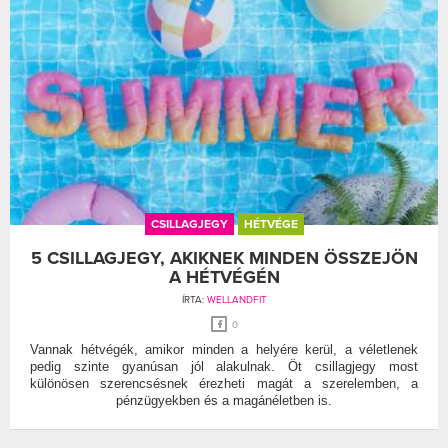
CSILLAGJEGY
HÉTVÉGE
5 CSILLAGJEGY, AKIKNEK MINDEN ÖSSZEJÖN
A HÉTVÉGÉN
ÍRTA:
WELLANDFIT
0
Vannak hétvégék, amikor minden a helyére kerül, a véletlenek
pedig szinte gyanúsan jól alakulnak. Öt csillagjegy most
különösen szerencsésnek érezheti magát a szerelemben, a
pénzügyekben és a magánéletben is.