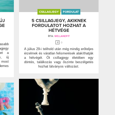
CSILLAGJEGY
FORDULAT
ÚJ
5 CSILLAGJEGY, AKIKNEK
GE
FORDULATOT HOZHAT A
HÉTVÉGE
ÍRTA:
WELLANDFIT
0
masabb
agjegy
A július 29-i telihold után még mindig erőteljes
het a
érzelmek és váratlan felismerések alakíthatják
s, új
a hétvégét. Öt csillagjegy életében egy
 most
döntés, találkozás vagy őszinte beszélgetés
emes
hozhat látványos változást.