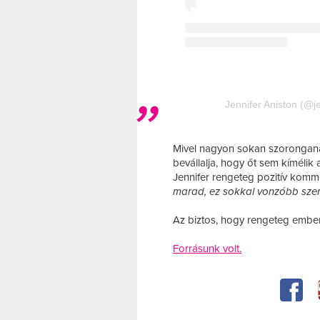
Jennifer Aniston (@j
Mivel nagyon sokan szoronganak 
bevállalja, hogy őt sem kímélik 
Jennifer rengeteg pozitív komme
marad, ez sokkal vonzóbb szer
Az biztos, hogy rengeteg embern
Forrásunk volt.