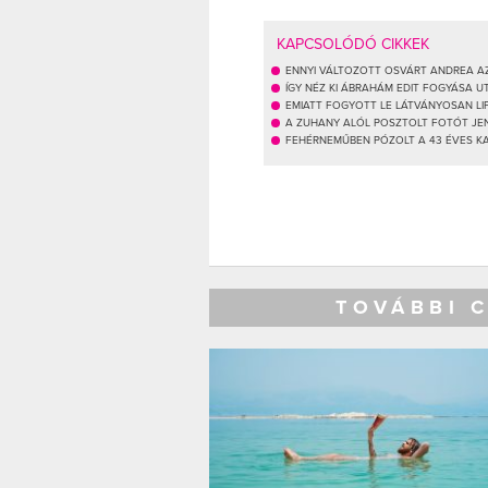
KAPCSOLÓDÓ CIKKEK
ENNYI VÁLTOZOTT OSVÁRT ANDREA AZ
ÍGY NÉZ KI ÁBRAHÁM EDIT FOGYÁSA U
EMIATT FOGYOTT LE LÁTVÁNYOSAN LIP
A ZUHANY ALÓL POSZTOLT FOTÓT JE
FEHÉRNEMŰBEN PÓZOLT A 43 ÉVES K
TOVÁBBI 