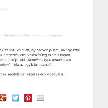
enniferaniston) által megosztott bejegyzés
az őszülés miatt, így nagyon jó látni, ha egy sztár
az öregedés jelei. Valószínűleg ezért is kapott
ntet a képe alá. „
Remélem, ilyen természetes
intem”
– írta az egyik felhasználó.
ek segített már ezzel az egy videóval is.