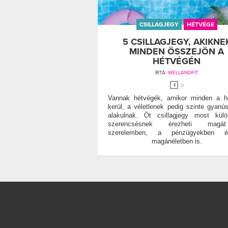
CSILLAGJEGY
HÉTVÉGE
5 CSILLAGJEGY, AKIKNE
MINDEN ÖSSZEJÖN A
HÉTVÉGÉN
ÍRTA:
WELLANDFIT
0
Vannak hétvégék, amikor minden a h
kerül, a véletlenek pedig szinte gyanús
alakulnak. Öt csillagjegy most kül
szerencsésnek érezheti mag
szerelemben, a pénzügyekben
magánéletben is.