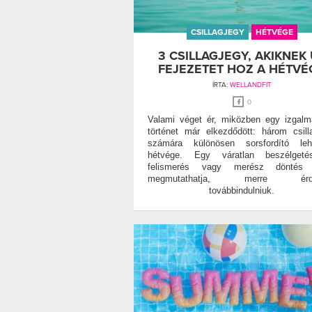
CSILLAGJEGY
HÉTVÉGE
3 CSILLAGJEGY, AKIKNEK 
FEJEZETET HOZ A HÉTVÉ
ÍRTA:
WELLANDFIT
0
Valami véget ér, miközben egy izgal
történet már elkezdődött: három csill
számára különösen sorsfordító le
hétvége. Egy váratlan beszélgeté
felismerés vagy merész döntés
megmutathatja, merre érd
továbbindulniuk.