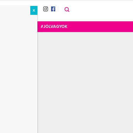
X
RÁT
CUKOR
FOGADOM
#JÓLVAGYOK