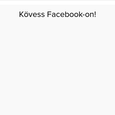
FOGYÁS
EDZÉS
ZSÍRÉGETÉS
KEREKFENÉK
HASIZOM
FEHÉRJE
SZÉNHID
Kövess Facebook-on!
GÁS
EGÉSZSÉG
ÉTRENDEK
SZÉPSÉG
AKTUÁLIS
nifer Anistont ősz hajszálakkal
INTERNET JENNIFER