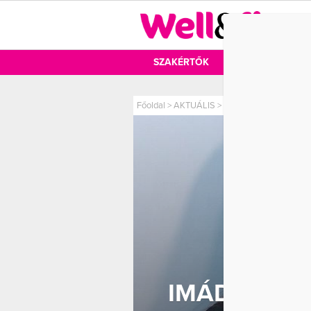
DIÉTA
SZAKÉRTŐK
DIÉTA
MOZ
Főoldal
>
AKTUÁLIS
>
Imádja az internet Jen
IMÁDJA AZ 