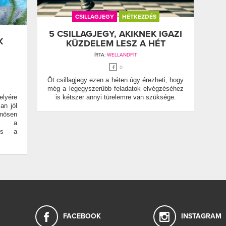
CSILLAGJEGY
HÉTKEZDÉS
5 CSILLAGJEGY, AKIKNEK IGAZI
K
KÜZDELEM LESZ A HÉT
ÍRTA:
WELLANDFIT
0
Öt csillagjegy ezen a héten úgy érezheti, hogy
még a legegyszerűbb feladatok elvégzéséhez
elyére
is kétszer annyi türelemre van szüksége.
an jól
önösen
át a
 és a
FACEBOOK
INSTAGRAM