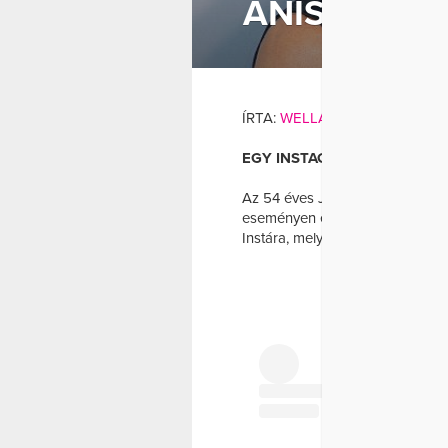
ANISTONT 
JENNIFER 
ÍRTA:
WELLANDFIT
EGY INSTAGRAM VIDEÓBAN S
Az 54 éves Jennifer Aniston ál
eseményen és az Instagramon i
Instára, melyben jól látszik, hog