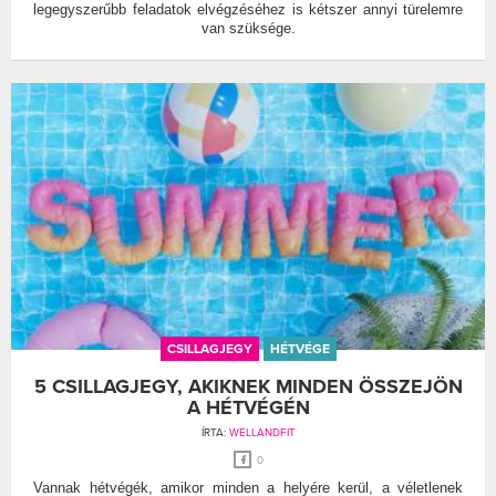
legegyszerűbb feladatok elvégzéséhez is kétszer annyi türelemre
van szüksége.
CSILLAGJEGY
HÉTVÉGE
5 CSILLAGJEGY, AKIKNEK MINDEN ÖSSZEJÖN
A HÉTVÉGÉN
ÍRTA:
WELLANDFIT
0
Vannak hétvégék, amikor minden a helyére kerül, a véletlenek