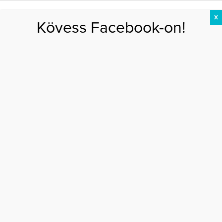
X
Kövess Facebook-on!
DIÉTA
FOGYÁS
EDZÉS
ZSÍRÉGETÉS
KEREKFENÉK
HASIZOM
FEHÉRJE
Főoldal
>
AKTUÁLIS
>
Ő Rózsa György lánya, Csilla – fotó
Ő RÓZSA GYÖRGY LÁNYA, CSILLA – FOTÓ