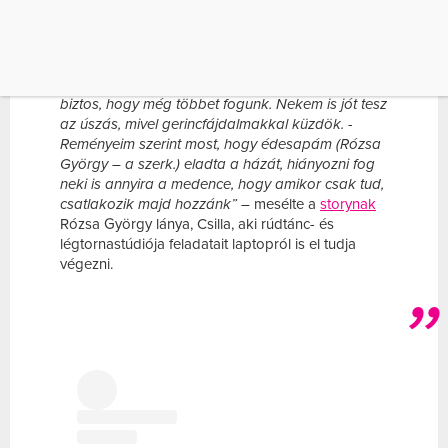
nagyon érdekli az írás és az olvasás. A
környezetváltozás jót tesz neki, a Balaton partján
mindenki barátságosabb, mint a nagyvárosban.
A nagyszüleimtől örököltem a nyaralót, és már
tavaly is sok időt töltöttünk ott, de idén egész
biztos, hogy még többet fogunk. Nekem is jót tesz
az úszás, mivel gerincfájdalmakkal küzdök. ­
Reményeim szerint most, hogy édesapám (Rózsa
György – a szerk.) eladta a házát, hiányozni fog
neki is annyira a medence, hogy amikor csak tud,
csatlakozik majd hozzánk” –
mesélte a
storynak
Rózsa György lánya, Csilla, aki rúdtánc- és
légtornastúdiója feladatait laptopról is el tudja
végezni.