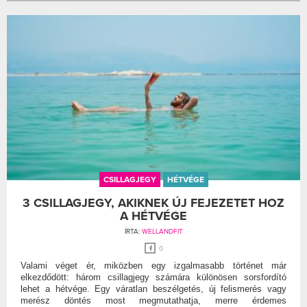
CSILLAGJEGY
HÉTVÉGE
3 CSILLAGJEGY, AKIKNEK ÚJ FEJEZETET HOZ
A HÉTVÉGE
ÍRTA:
WELLANDFIT
0
Valami véget ér, miközben egy izgalmasabb történet már
elkezdődött: három csillagjegy számára különösen sorsfordító
lehet a hétvége. Egy váratlan beszélgetés, új felismerés vagy
merész döntés most megmutathatja, merre érdemes