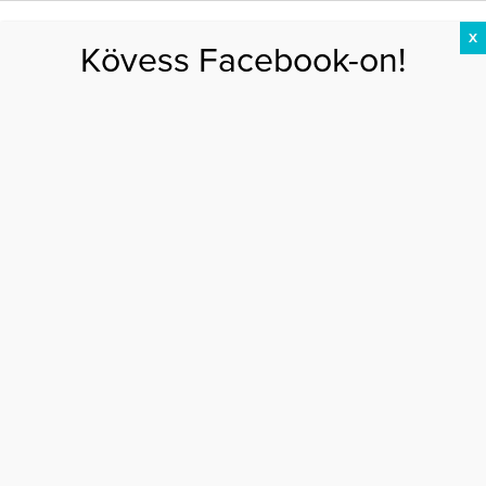
X
Kövess Facebook-on!
DIÉTA
FOGYÁS
EDZÉS
ZSÍRÉGETÉS
KEREKFENÉK
HASIZOM
FEHÉRJE
Főoldal
>
AKTUÁLIS
>
Závodszky Noémi válásáról: „Én ezt felvállalom.
Elképesztő nehéz”