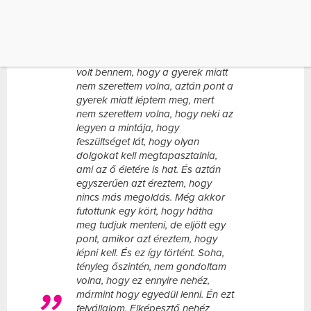
igyekszik megteremteni a boldog és
kiegyensúlyozott családi hátteret –
írja a Blikk
.
Egy dolgot nem próbáltam ugye
ki: elválni. És nagyon sokáig az
volt bennem, hogy a gyerek miatt
nem szerettem volna, aztán pont a
gyerek miatt léptem meg, mert
nem szerettem volna, hogy neki az
legyen a mintája, hogy
feszültséget lát, hogy olyan
dolgokat kell megtapasztalnia,
ami az ő életére is hat. És aztán
egyszerűen azt éreztem, hogy
nincs más megoldás. Még akkor
futottunk egy kört, hogy hátha
meg tudjuk menteni, de eljött egy
pont, amikor azt éreztem, hogy
lépni kell. És ez így történt. Soha,
tényleg őszintén, nem gondoltam
volna, hogy ez ennyire nehéz,
mármint hogy egyedül lenni. Én ezt
felvállalom. Elképesztő nehéz