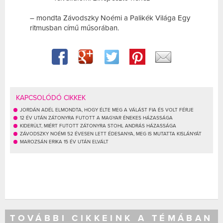
– mondta Závodszky Noémi a Palikék Világa Egy
ritmusban című műsorában.
KAPCSOLÓDÓ CIKKEK
JORDÁN ADÉL ELMONDTA, HOGY ÉLTE MEG A VÁLÁST FIA ÉS VOLT FÉRJE
12 ÉV UTÁN ZÁTONYRA FUTOTT A MAGYAR ÉNEKES HÁZASSÁGA
KIDERÜLT, MIÉRT FUTOTT ZÁTONYRA STOHL ANDRÁS HÁZASSÁGA
ZÁVODSZKY NOÉMI 52 ÉVESEN LETT ÉDESANYA, MEG IS MUTATTA KISLÁNYÁT
MAROZSÁN ERIKA 15 ÉV UTÁN ELVÁLT
TOVÁBBI CIKKEINK A TÉMÁBAN