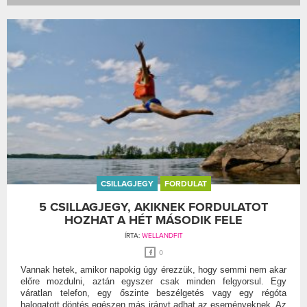
CSILLAGJEGY
FORDULAT
5 CSILLAGJEGY, AKIKNEK FORDULATOT
HOZHAT A HÉT MÁSODIK FELE
ÍRTA:
WELLANDFIT
0
Vannak hetek, amikor napokig úgy érezzük, hogy semmi nem akar
előre mozdulni, aztán egyszer csak minden felgyorsul. Egy
váratlan telefon, egy őszinte beszélgetés vagy egy régóta
halogatott döntés egészen más irányt adhat az eseményeknek. Az