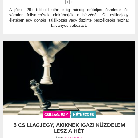
0
A július 29-i telihold után még mindig erőteljes érzelmek és
váratlan felismerések alakíthatják a hétvégét. Öt csillagjegy
életében egy döntés, találkozás vagy őszinte beszélgetés hozhat
látványos változást.
CSILLAGJEGY
HÉTKEZDÉS
5 CSILLAGJEGY, AKIKNEK IGAZI KÜZDELEM
LESZ A HÉT
ÍRTA:
WELLANDFIT