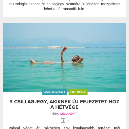
asztrológia szerint öt csillagjegy számára különösen mozgalmas
lehet a hét második fele.
CSILLAGJEGY
HÉTVÉGE
3 CSILLAGJEGY, AKIKNEK ÚJ FEJEZETET HOZ
A HÉTVÉGE
ÍRTA:
WELLANDFIT
0
Valami véget ér, miközben egy izgalmasabb történet már