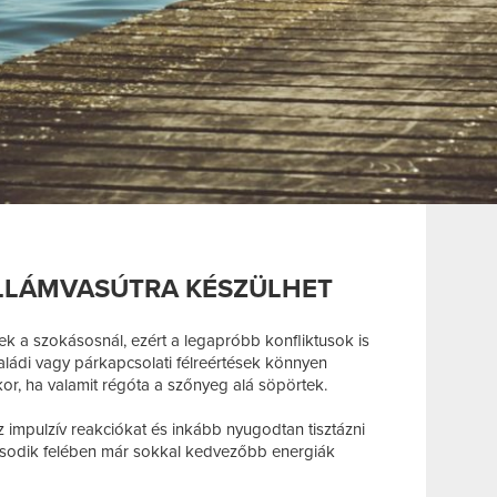
ULLÁMVASÚTRA KÉSZÜLHET
 a szokásosnál, ezért a legapróbb konfliktusok is
aládi vagy párkapcsolati félreértések könnyen
or, ha valamit régóta a szőnyeg alá söpörtek.
z impulzív reakciókat és inkább nyugodtan tisztázni
ásodik felében már sokkal kedvezőbb energiák