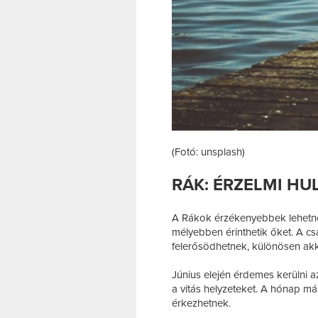
(Fotó: unsplash)
RÁK: ÉRZELMI H
A Rákok érzékenyebbek lehetnek
mélyebben érinthetik őket. A cs
felerősödhetnek, különösen akk
Június elején érdemes kerülni a
a vitás helyzeteket. A hónap m
érkezhetnek.