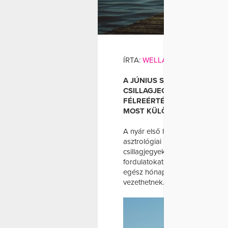
INDUL
CSILLA
ÍRTA:
WELLANDFIT
A JÚNIUS SOKAK SZÁMÁRA 
CSILLAGJEGY SZÜLÖTTEI A
FÉLREÉRTÉSEKKEL TALÁLKO
MOST KÜLÖNÖSEN TÜRELME
A nyár első hónapja általában a
asztrológiai hatások nem mind
csillagjegyek életében a június
fordulatokat vagy elhalasztott t
egész hónap nehéz lesz: a kezd
vezethetnek.