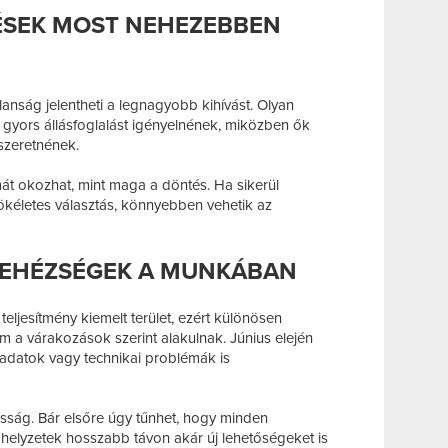
ÉSEK MOST NEHEZEBBEN
anság jelentheti a legnagyobb kihívást. Olyan
gyors állásfoglalást igényelnének, miközben ők
szeretnének.
t okozhat, mint maga a döntés. Ha sikerül
ökéletes választás, könnyebben vehetik az
NEHÉZSÉGEK A MUNKÁBAN
eljesítmény kiemelt terület, ezért különösen
em a várakozások szerint alakulnak. Június elején
ladatok vagy technikai problémák is
sság. Bár elsőre úgy tűnhet, hogy minden
 helyzetek hosszabb távon akár új lehetőségeket is