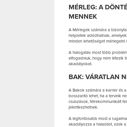
MÉRLEG: A DÖNT
MENNEK
A Mérlegek számára a bizonytal
helyzetek adódhatnak, amelyek 
minden lehetőséget mérlegelni 
A halogatás most több problémá
elfogadniuk, hogy nem létezik t
akadályokat.
BAK: VÁRATLAN 
A Bakok számára a karrier és a t
bosszantó lehet, ha a terveik n
csúszások, félrekommunikált fe
jelentkezhetnek.
A legfontosabb most a rugalma
akadályozza a haladást, ezek a