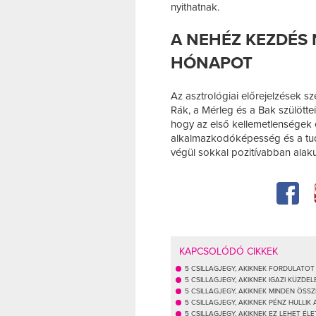
nyithatnak.
A NEHÉZ KEZDÉS 
HÓNAPOT
Az asztrológiai előrejelzések sze
Rák, a Mérleg és a Bak szülötte
hogy az első kellemetlenségek 
alkalmazkodóképesség és a tu
végül sokkal pozitívabban alaku
KAPCSOLÓDÓ CIKKEK
5 CSILLAGJEGY, AKIKNEK FORDULATO
5 CSILLAGJEGY, AKIKNEK IGAZI KÜZDEL
5 CSILLAGJEGY, AKIKNEK MINDEN ÖSS
5 CSILLAGJEGY, AKIKNEK PÉNZ HULLI
5 CSILLAGJEGY, AKIKNEK EZ LEHET ÉL