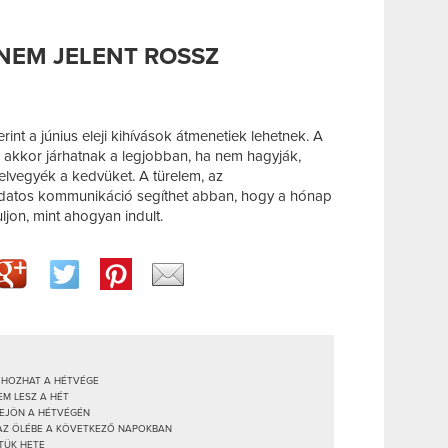
NEM JELENT ROSSZ
rint a június eleji kihívások átmenetiek lehetnek. A
i akkor járhatnak a legjobban, ha nem hagyják,
elvegyék a kedvüket. A türelem, az
datos kommunikáció segíthet abban, hogy a hónap
ljon, mint ahogyan indult.
T HOZHAT A HÉTVÉGE
EM LESZ A HÉT
ZEJÖN A HÉTVÉGÉN
K AZ ÖLÉBE A KÖVETKEZŐ NAPOKBAN
ETÜK HETE