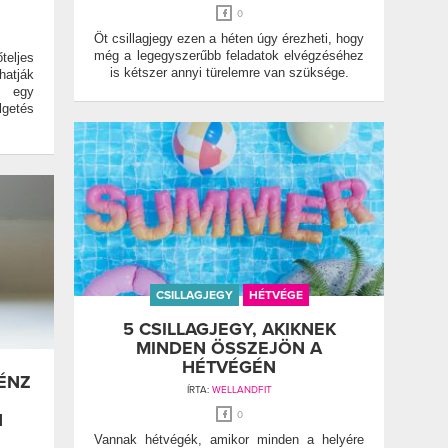
0
Öt csillagjegy ezen a héten úgy érezheti, hogy
még a legegyszerűbb feladatok elvégzéséhez
őteljes
is kétszer annyi türelemre van szüksége.
hatják
n egy
lgetés
CSILLAGJEGY
HÉTVÉGE
5 CSILLAGJEGY, AKIKNEK
MINDEN ÖSSZEJÖN A
HÉTVÉGÉN
PÉNZ
ÍRTA:
WELLANDFIT
N
0
Vannak hétvégék, amikor minden a helyére