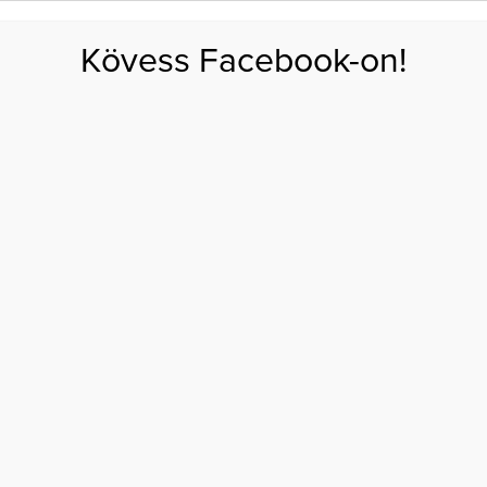
FOGYÁS
EDZÉS
ZSÍRÉGETÉS
KEREKFENÉK
HASIZOM
FEHÉRJE
SZÉNHID
Kövess Facebook-on!
GÁS
EGÉSZSÉG
ÉTRENDEK
SZÉPSÉG
AKTUÁLIS
nem indul jól a június
JEGY, AKIKNEK NEM