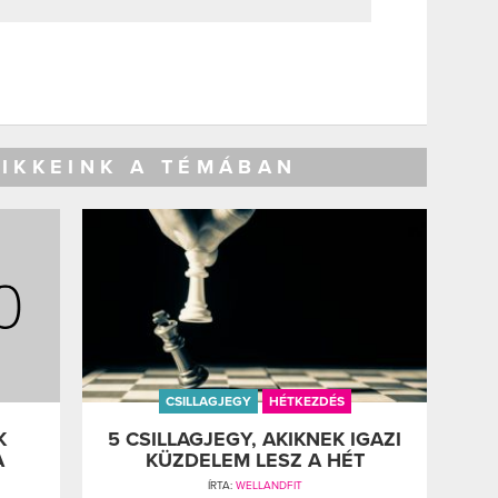
CIKKEINK A TÉMÁBAN
CSILLAGJEGY
HÉTKEZDÉS
K
5 CSILLAGJEGY, AKIKNEK IGAZI
A
KÜZDELEM LESZ A HÉT
ÍRTA:
WELLANDFIT