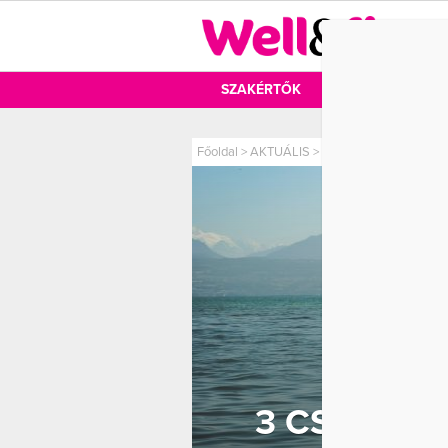
DIÉTA
SZAKÉRTŐK
DIÉTA
MOZ
Főoldal
>
AKTUÁLIS
>
3 csillagjegy, akiknek 
3 CSILLAG