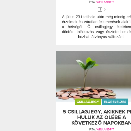
ÍRTA:
WELLANDFIT
0
A július 29-i telihold után még mindig er
érzelmek és váratlan felismerések alakít
a hétvégét. Öt csillagjegy életébe
döntés, találkozás vagy őszinte beszé
hozhat látványos változást.
CSILLAGJEGY
ELŐREJELZÉS
5 CSILLAGJEGY, AKIKNEK 
HULLIK AZ ÖLÉBE A
KÖVETKEZŐ NAPOKBA
ÍRTA:
WELLANDFIT