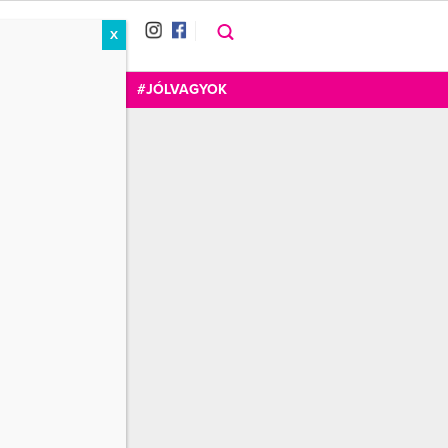
X
RÁT
CUKOR
FOGADOM
#JÓLVAGYOK