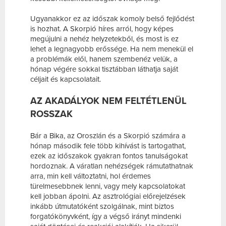
Ugyanakkor ez az időszak komoly belső fejlődést
is hozhat. A Skorpió híres arról, hogy képes
megújulni a nehéz helyzetekből, és most is ez
lehet a legnagyobb erőssége. Ha nem menekül el
a problémák elől, hanem szembenéz velük, a
hónap végére sokkal tisztábban láthatja saját
céljait és kapcsolatait.
AZ AKADÁLYOK NEM FELTÉTLENÜL
ROSSZAK
Bár a Bika, az Oroszlán és a Skorpió számára a
hónap második fele több kihívást is tartogathat,
ezek az időszakok gyakran fontos tanulságokat
hordoznak. A váratlan nehézségek rámutathatnak
arra, min kell változtatni, hol érdemes
türelmesebbnek lenni, vagy mely kapcsolatokat
kell jobban ápolni. Az asztrológiai előrejelzések
inkább útmutatóként szolgálnak, mint biztos
forgatókönyvként, így a végső irányt mindenki