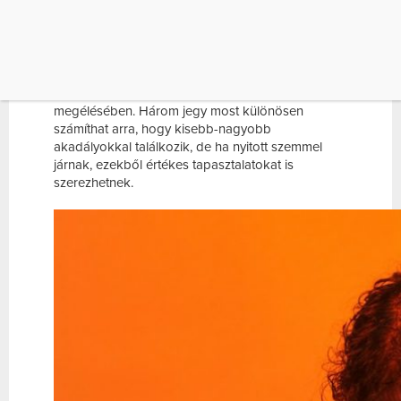
váratlan késések, félreértések vagy olyan
helyzetek, amelyek miatt újra kell gondolni a
korábban biztosnak hitt terveket. Bár az
asztrológiai előrejelzések nem tekinthetők biztos
jóslatoknak, sokan úgy érzik, hogy segítséget
nyújthatnak az előttük álló időszak tudatosabb
megélésében. Három jegy most különösen
számíthat arra, hogy kisebb-nagyobb
akadályokkal találkozik, de ha nyitott szemmel
járnak, ezekből értékes tapasztalatokat is
szerezhetnek.