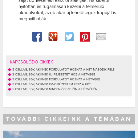
saját döntései és reakciói alakítják. Ha sikerül
nyitottan és rugalmasan kezelni a felmerülő
akadályokat, azok akár új lehetőségek kapuját is
megnyithatják.
KAPCSOLÓDÓ CIKKEK
5 CSILLAGJEGY, AKIKNEK FORDULATOT HOZHAT A HÉT MÁSODIK FELE
3 CSILLAGJEGY, AKIKNEK ÚJ FEJEZETET HOZ A HÉTVÉGE
5 CSILLAGJEGY, AKIKNEK FORDULATOT HOZHAT A HÉTVÉGE
5 CSILLAGJEGY, AKIKNEK IGAZI KÜZDELEM LESZ A HÉT
5 CSILLAGJEGY, AKIKNEK MINDEN ÖSSZEJÖN A HÉTVÉGÉN
TOVÁBBI CIKKEINK A TÉMÁBAN