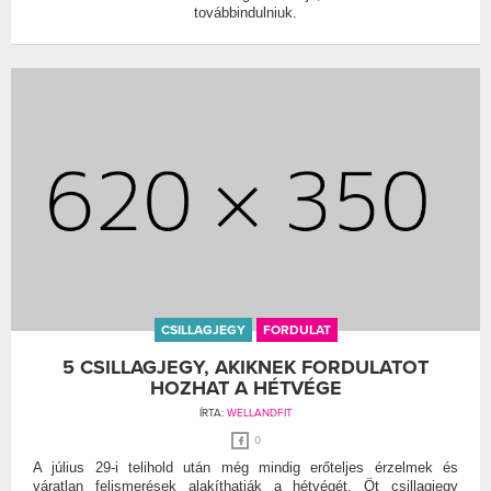
továbbindulniuk.
CSILLAGJEGY
FORDULAT
5 CSILLAGJEGY, AKIKNEK FORDULATOT
HOZHAT A HÉTVÉGE
ÍRTA:
WELLANDFIT
0
A július 29-i telihold után még mindig erőteljes érzelmek és
váratlan felismerések alakíthatják a hétvégét. Öt csillagjegy