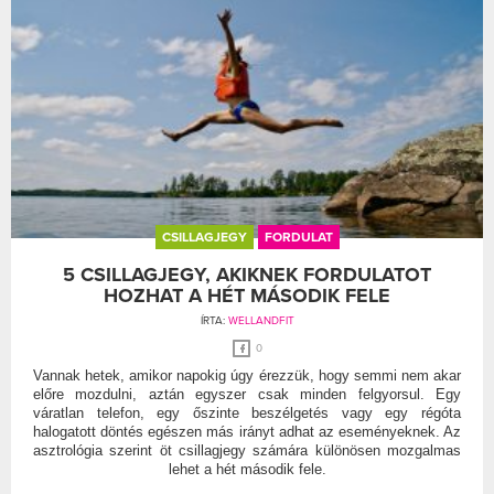
CSILLAGJEGY
FORDULAT
5 CSILLAGJEGY, AKIKNEK FORDULATOT
HOZHAT A HÉT MÁSODIK FELE
ÍRTA:
WELLANDFIT
0
Vannak hetek, amikor napokig úgy érezzük, hogy semmi nem akar
előre mozdulni, aztán egyszer csak minden felgyorsul. Egy
váratlan telefon, egy őszinte beszélgetés vagy egy régóta
halogatott döntés egészen más irányt adhat az eseményeknek. Az
asztrológia szerint öt csillagjegy számára különösen mozgalmas
lehet a hét második fele.