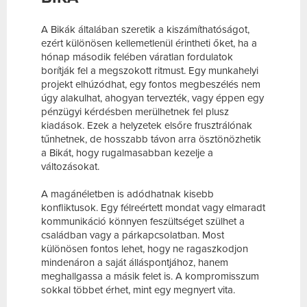
A Bikák általában szeretik a kiszámíthatóságot,
ezért különösen kellemetlenül érintheti őket, ha a
hónap második felében váratlan fordulatok
borítják fel a megszokott ritmust. Egy munkahelyi
projekt elhúzódhat, egy fontos megbeszélés nem
úgy alakulhat, ahogyan tervezték, vagy éppen egy
pénzügyi kérdésben merülhetnek fel plusz
kiadások. Ezek a helyzetek elsőre frusztrálónak
tűnhetnek, de hosszabb távon arra ösztönözhetik
a Bikát, hogy rugalmasabban kezelje a
változásokat.
A magánéletben is adódhatnak kisebb
konfliktusok. Egy félreértett mondat vagy elmaradt
kommunikáció könnyen feszültséget szülhet a
családban vagy a párkapcsolatban. Most
különösen fontos lehet, hogy ne ragaszkodjon
mindenáron a saját álláspontjához, hanem
meghallgassa a másik felet is. A kompromisszum
sokkal többet érhet, mint egy megnyert vita.