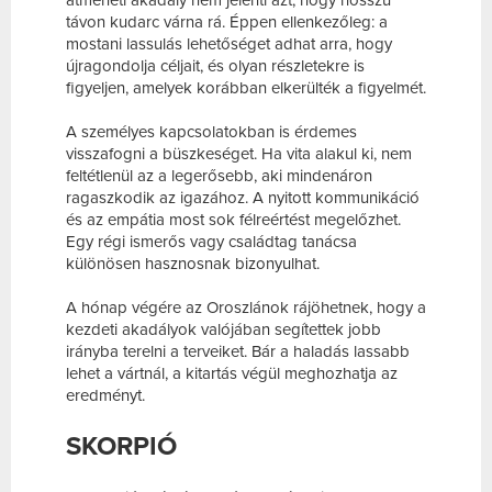
távon kudarc várna rá. Éppen ellenkezőleg: a
mostani lassulás lehetőséget adhat arra, hogy
újragondolja céljait, és olyan részletekre is
figyeljen, amelyek korábban elkerülték a figyelmét.
A személyes kapcsolatokban is érdemes
visszafogni a büszkeséget. Ha vita alakul ki, nem
feltétlenül az a legerősebb, aki mindenáron
ragaszkodik az igazához. A nyitott kommunikáció
és az empátia most sok félreértést megelőzhet.
Egy régi ismerős vagy családtag tanácsa
különösen hasznosnak bizonyulhat.
A hónap végére az Oroszlánok rájöhetnek, hogy a
kezdeti akadályok valójában segítettek jobb
irányba terelni a terveiket. Bár a haladás lassabb
lehet a vártnál, a kitartás végül meghozhatja az
eredményt.
SKORPIÓ