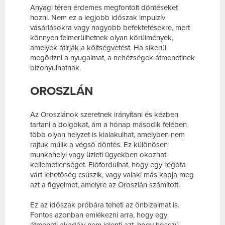
Anyagi téren érdemes megfontolt döntéseket
hozni. Nem ez a legjobb időszak impulzív
vásárlásokra vagy nagyobb befektetésekre, mert
könnyen felmerülhetnek olyan körülmények,
amelyek átírják a költségvetést. Ha sikerül
megőrizni a nyugalmat, a nehézségek átmenetinek
bizonyulhatnak.
OROSZLÁN
Az Oroszlánok szeretnek irányítani és kézben
tartani a dolgokat, ám a hónap második felében
több olyan helyzet is kialakulhat, amelyben nem
rajtuk múlik a végső döntés. Ez különösen
munkahelyi vagy üzleti ügyekben okozhat
kellemetlenséget. Előfordulhat, hogy egy régóta
várt lehetőség csúszik, vagy valaki más kapja meg
azt a figyelmet, amelyre az Oroszlán számított.
Ez az időszak próbára teheti az önbizalmat is.
Fontos azonban emlékezni arra, hogy egy
átmeneti akadály nem jelenti azt, hogy hosszú