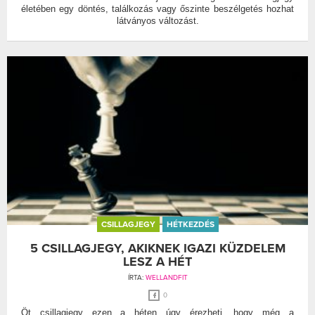
életében egy döntés, találkozás vagy őszinte beszélgetés hozhat
látványos változást.
CSILLAGJEGY
HÉTKEZDÉS
5 CSILLAGJEGY, AKIKNEK IGAZI KÜZDELEM
LESZ A HÉT
ÍRTA:
WELLANDFIT
0
Öt csillagjegy ezen a héten úgy érezheti, hogy még a