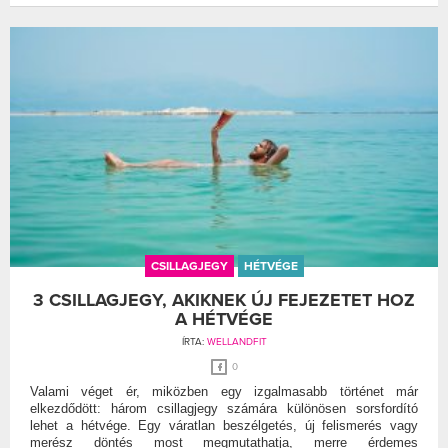
CSILLAGJEGY
HÉTVÉGE
3 CSILLAGJEGY, AKIKNEK ÚJ FEJEZETET HOZ
A HÉTVÉGE
ÍRTA:
WELLANDFIT
0
Valami véget ér, miközben egy izgalmasabb történet már
elkezdődött: három csillagjegy számára különösen sorsfordító
lehet a hétvége. Egy váratlan beszélgetés, új felismerés vagy
merész döntés most megmutathatja, merre érdemes