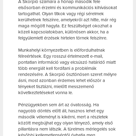
A Skorpió számára a hónap második fele
elsősorban érzelmi és kommunikációs kihívásokat
tartogathat. Olyan titkok vagy régi sérelmek
kerülhetnek felszínre, amelyekről azt hitte, már rég
maga mögött hagyta. Ez feszültséget okozhat a
közeli kapcsolatokban, különösen akkor, ha a
felgyülemlett érzések hirtelen törnek felszínre.
Munkahelyi környezetben is előfordulhatnak
félreértések. Egy rosszul értelmezett e-mail,
pontatlan információ vagy elcsúszó határidő miatt
több energiát kell fordítani a problémák
rendezésére. A Skorpió ösztönösen szeret mélyre
ásni, most azonban érdemes lehet először a
tényeket tisztázni, mielőtt messzemenő
következtetéseket vonna le.
Pénzügyekben sem árt az óvatosság. Ha
nagyobb döntés előtt áll, hasznos lehet egy
második véleményt is kikérni, mert a részletek
között megbújhat egy olyan tényező, amely első
pillantásra nem látszik. A türelmes mérlegelés sok
későbbi kellemetlenségtől óvhatja meg.