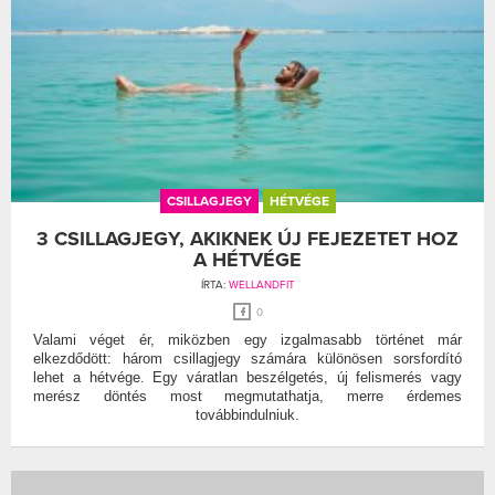
CSILLAGJEGY
HÉTVÉGE
3 CSILLAGJEGY, AKIKNEK ÚJ FEJEZETET HOZ
A HÉTVÉGE
ÍRTA:
WELLANDFIT
0
Valami véget ér, miközben egy izgalmasabb történet már
elkezdődött: három csillagjegy számára különösen sorsfordító
lehet a hétvége. Egy váratlan beszélgetés, új felismerés vagy
merész döntés most megmutathatja, merre érdemes
továbbindulniuk.