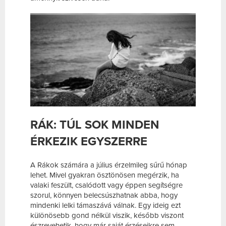
RÁK: TÚL SOK MINDEN
ÉRKEZIK EGYSZERRE
A Rákok számára a július érzelmileg sűrű hónap
lehet. Mivel gyakran ösztönösen megérzik, ha
valaki feszült, csalódott vagy éppen segítségre
szorul, könnyen belecsúszhatnak abba, hogy
mindenki lelki támaszává válnak. Egy ideig ezt
különösebb gond nélkül viszik, később viszont
észrevehetik, hogy már saját érzéseikre sem