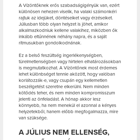
A Vízöntőknek erős szabadságigényük van, ezért
különösen nehezen viselik, ha valaki számonkéri
rajtuk az idejüket, döntéseiket vagy érzéseiket.
Júliusban több olyan helyzet is jöhet, amikor
alkalmazkodniuk kellene valakihez, miközben ők
inkább eltűnnének néhány napra, és a saját
ritmusukban gondolkodnának.
Ez a belső feszültség ingerlékenységben,
türelmetlenségben vagy hirtelen elhatározásokban
is megmutatkozhat. A Vízöntőnek most érdemes
lehet különbséget tennie aközött, hogy valóban
korlátozzák-e, vagy csupán egy kellemetlen
beszélgetést szeretne elkerülni. Nem minden
kötődés teher, és nem minden kompromisszum
jelenti az önfeladást. A hónap akkor lesz
könnyebb, ha nem menekül el azonnal a kényes
helyzetekből, hanem előbb megfogalmazza, mire
van szüksége.
A JÚLIUS NEM ELLENSÉG,