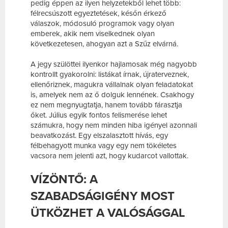
pedig éppen az ilyen helyzetekből lehet több:
félrecsúszott egyeztetések, későn érkező
válaszok, módosuló programok vagy olyan
emberek, akik nem viselkednek olyan
következetesen, ahogyan azt a Szűz elvárná.
A jegy szülöttei ilyenkor hajlamosak még nagyobb
kontrollt gyakorolni: listákat írnak, újraterveznek,
ellenőriznek, magukra vállalnak olyan feladatokat
is, amelyek nem az ő dolguk lennének. Csakhogy
ez nem megnyugtatja, hanem tovább fárasztja
őket. Július egyik fontos felismerése lehet
számukra, hogy nem minden hiba igényel azonnali
beavatkozást. Egy elszalasztott hívás, egy
félbehagyott munka vagy egy nem tökéletes
vacsora nem jelenti azt, hogy kudarcot vallottak.
VÍZÖNTŐ: A
SZABADSÁGIGÉNY MOST
ÜTKÖZHET A VALÓSÁGGAL