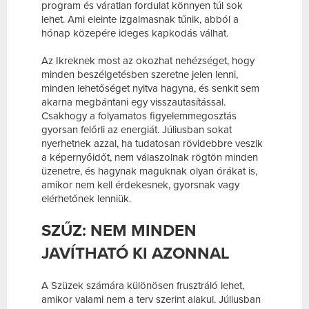
program és váratlan fordulat könnyen túl sok
lehet. Ami eleinte izgalmasnak tűnik, abból a
hónap közepére ideges kapkodás válhat.
Az Ikreknek most az okozhat nehézséget, hogy
minden beszélgetésben szeretne jelen lenni,
minden lehetőséget nyitva hagyna, és senkit sem
akarna megbántani egy visszautasítással.
Csakhogy a folyamatos figyelemmegosztás
gyorsan felőrli az energiát. Júliusban sokat
nyerhetnek azzal, ha tudatosan rövidebbre veszik
a képernyőidőt, nem válaszolnak rögtön minden
üzenetre, és hagynak maguknak olyan órákat is,
amikor nem kell érdekesnek, gyorsnak vagy
elérhetőnek lenniük.
SZŰZ: NEM MINDEN
JAVÍTHATÓ KI AZONNAL
A Szüzek számára különösen frusztráló lehet,
amikor valami nem a terv szerint alakul. Júliusban