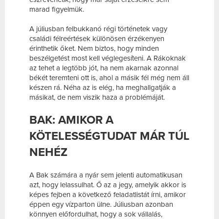
marad figyelmük.
A júliusban felbukkanó régi történetek vagy
családi félreértések különösen érzékenyen
érinthetik őket. Nem biztos, hogy minden
beszélgetést most kell véglegesíteni. A Rákoknak
az tehet a legtöbb jót, ha nem akarnak azonnal
békét teremteni ott is, ahol a másik fél még nem áll
készen rá. Néha az is elég, ha meghallgatják a
másikat, de nem viszik haza a problémáját.
BAK: AMIKOR A
KÖTELESSÉGTUDAT MÁR TÚL
NEHÉZ
A Bak számára a nyár sem jelenti automatikusan
azt, hogy lelassulhat. Ő az a jegy, amelyik akkor is
képes fejben a következő feladatlistát írni, amikor
éppen egy vízparton ülne. Júliusban azonban
könnyen előfordulhat, hogy a sok vállalás,