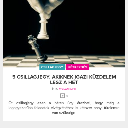
CSILLAGJEGY
HÉTKEZDÉS
5 CSILLAGJEGY, AKIKNEK IGAZI KÜZDELEM
LESZ A HÉT
ÍRTA:
WELLANDFIT
0
Öt csillagjegy ezen a héten úgy érezheti, hogy még a
legegyszerűbb feladatok elvégzéséhez is kétszer annyi türelemre
van szüksége.