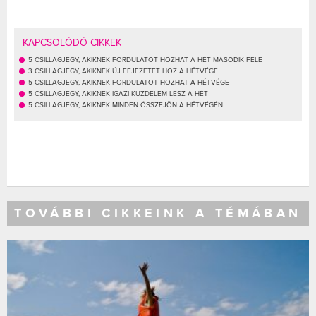
KAPCSOLÓDÓ CIKKEK
5 CSILLAGJEGY, AKIKNEK FORDULATOT HOZHAT A HÉT MÁSODIK FELE
3 CSILLAGJEGY, AKIKNEK ÚJ FEJEZETET HOZ A HÉTVÉGE
5 CSILLAGJEGY, AKIKNEK FORDULATOT HOZHAT A HÉTVÉGE
5 CSILLAGJEGY, AKIKNEK IGAZI KÜZDELEM LESZ A HÉT
5 CSILLAGJEGY, AKIKNEK MINDEN ÖSSZEJÖN A HÉTVÉGÉN
TOVÁBBI CIKKEINK A TÉMÁBAN