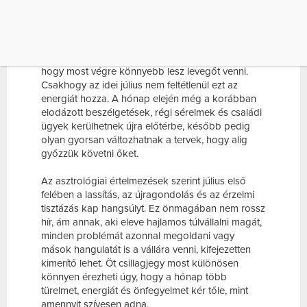
A július sokak számára a nyár legfelszabadultabb
hónapja: hosszabbak az esték, több a program, a
munkahelyeken is gyakrabban vágyunk már
szabadságra, és valahogy mindenki azt várja,
hogy most végre könnyebb lesz levegőt venni.
Csakhogy az idei július nem feltétlenül ezt az
energiát hozza. A hónap elején még a korábban
elodázott beszélgetések, régi sérelmek és családi
ügyek kerülhetnek újra előtérbe, később pedig
olyan gyorsan változhatnak a tervek, hogy alig
győzzük követni őket.
Az asztrológiai értelmezések szerint július első
felében a lassítás, az újragondolás és az érzelmi
tisztázás kap hangsúlyt. Ez önmagában nem rossz
hír, ám annak, aki eleve hajlamos túlvállalni magát,
minden problémát azonnal megoldani vagy
mások hangulatát is a vállára venni, kifejezetten
kimerítő lehet. Öt csillagjegy most különösen
könnyen érezheti úgy, hogy a hónap több
türelmet, energiát és önfegyelmet kér tőle, mint
amennyit szívesen adna.