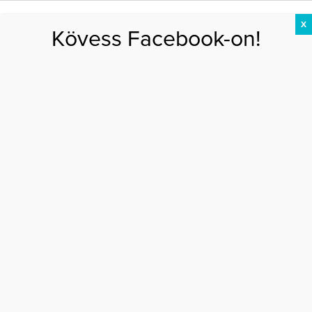
X
Kövess Facebook-on!
DIÉTA
FOGYÁS
EDZÉS
ZSÍRÉGETÉS
KEREKFENÉK
HASIZOM
FEHÉRJE
Főoldal
>
AKTUÁLIS
>
5 csillagjegy, akit kikészít a július
5 CSILLAGJEGY, AKIT KIKÉSZÍT A JÚLIUS