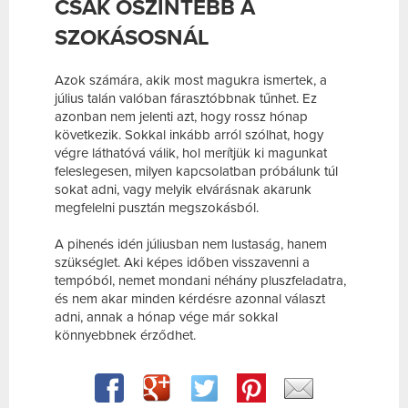
CSAK ŐSZINTÉBB A
SZOKÁSOSNÁL
Azok számára, akik most magukra ismertek, a
július talán valóban fárasztóbbnak tűnhet. Ez
azonban nem jelenti azt, hogy rossz hónap
következik. Sokkal inkább arról szólhat, hogy
végre láthatóvá válik, hol merítjük ki magunkat
feleslegesen, milyen kapcsolatban próbálunk túl
sokat adni, vagy melyik elvárásnak akarunk
megfelelni pusztán megszokásból.
A pihenés idén júliusban nem lustaság, hanem
szükséglet. Aki képes időben visszavenni a
tempóból, nemet mondani néhány pluszfeladatra,
és nem akar minden kérdésre azonnal választ
adni, annak a hónap vége már sokkal
könnyebbnek érződhet.