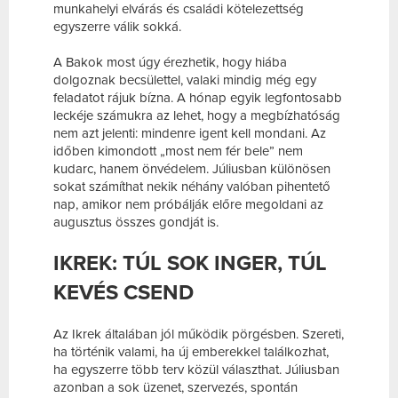
munkahelyi elvárás és családi kötelezettség
egyszerre válik sokká.
A Bakok most úgy érezhetik, hogy hiába
dolgoznak becsülettel, valaki mindig még egy
feladatot rájuk bízna. A hónap egyik legfontosabb
leckéje számukra az lehet, hogy a megbízhatóság
nem azt jelenti: mindenre igent kell mondani. Az
időben kimondott „most nem fér bele” nem
kudarc, hanem önvédelem. Júliusban különösen
sokat számíthat nekik néhány valóban pihentető
nap, amikor nem próbálják előre megoldani az
augusztus összes gondját is.
IKREK: TÚL SOK INGER, TÚL
KEVÉS CSEND
Az Ikrek általában jól működik pörgésben. Szereti,
ha történik valami, ha új emberekkel találkozhat,
ha egyszerre több terv közül választhat. Júliusban
azonban a sok üzenet, szervezés, spontán