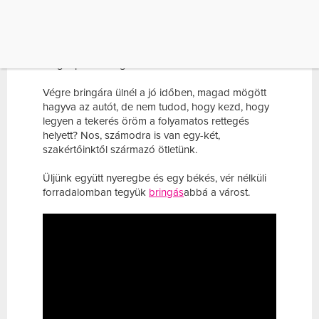
Járdán bringázol? Zebrán át tekersz? Nem várod
ki a zöldet a lámpánál? A Bringás Brigantik vlog
második évadának első epizódjában jól
megkapod a magadét.
Végre bringára ülnél a jó időben, magad mögött
hagyva az autót, de nem tudod, hogy kezd, hogy
legyen a tekerés öröm a folyamatos rettegés
helyett? Nos, számodra is van egy-két,
szakértőinktől származó ötletünk.
Üljünk együtt nyeregbe és egy békés, vér nélküli
forradalomban tegyük
bringás
abbá a várost.