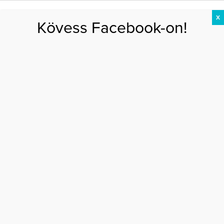
X
Kövess Facebook-on!
DIÉTA
FOGYÁS
EDZÉS
ZSÍRÉGETÉS
KEREKFENÉK
HASIZOM
FEHÉRJE
agytréning