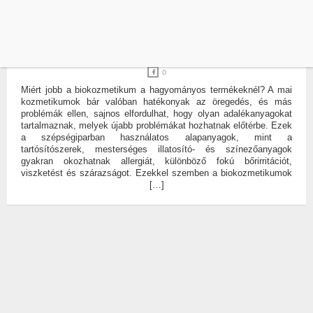
ALLERGIA
BIO
5 KÉRDÉS A BIOKOZMETIKUMOKRÓL
ÍRTA:
BRJESKA-DORA
AND
WELL&FIT
0
Miért jobb a biokozmetikum a hagyományos termékeknél? A mai
kozmetikumok bár valóban hatékonyak az öregedés, és más
problémák ellen, sajnos elfordulhat, hogy olyan adalékanyagokat
tartalmaznak, melyek újabb problémákat hozhatnak előtérbe. Ezek
a szépségiparban használatos alapanyagok, mint a
tartósítószerek, mesterséges illatosító- és színezőanyagok
gyakran okozhatnak allergiát, különböző fokú bőrirritációt,
viszketést és szárazságot. Ezekkel szemben a biokozmetikumok
[…]