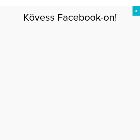
X
Kövess Facebook-on!
DIÉTA
FOGYÁS
EDZÉS
ZSÍRÉGETÉS
KEREKFENÉK
HASIZOM
FEHÉRJE
biokozmetikum