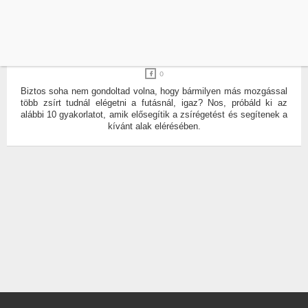
BURPEE
EDZÉS
10 EDZÉS, AMIVEL TÖBB ZSÍRT ÉGETSZ, MINT
A FUTÁSSAL
ÍRTA:
ELEK DÓRA
0
Biztos soha nem gondoltad volna, hogy bármilyen más mozgással
több zsírt tudnál elégetni a futásnál, igaz? Nos, próbáld ki az
alábbi 10 gyakorlatot, amik elősegítik a zsírégetést és segítenek a
kívánt alak elérésében.