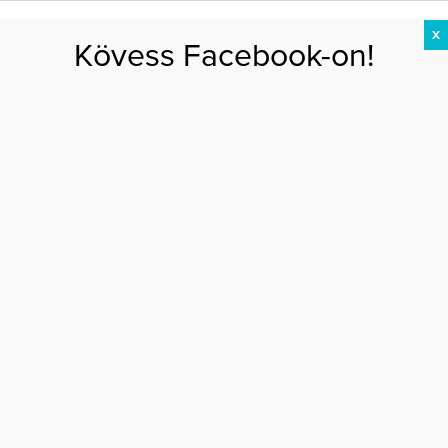
X
Kövess Facebook-on!
DIÉTA
FOGYÁS
EDZÉS
ZSÍRÉGETÉS
KEREKFENÉK
HASIZOM
FEHÉRJE
burpee