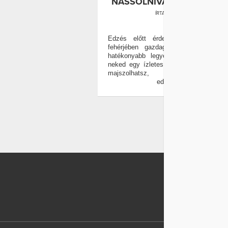
NASSOLNIVALÓ EGYSZER
ÍRTA:
WELLANDFIT
0
Edzés előtt érdemes bekapni valam
fehérjében gazdag finomságot, hog
hatékonyabb legyen a zsírégetés. H
neked egy ízletes, almás nasit, amit 
majszolhatsz, mielőtt lemés
edzőterembe!