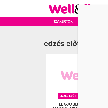
DIÉTA
SZAKÉRTŐK
DIÉTA
MOZ
edzés előtti étel
EDZÉS ELŐTT
EDZÉS ELŐTTI ÉTEL
LEGJOBB EDZÉS ELŐTT