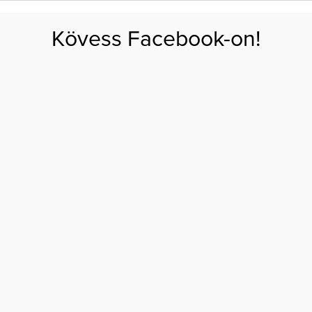
FOGYÁS
EDZÉS
ZSÍRÉGETÉS
KEREKFENÉK
HASIZOM
FEHÉRJE
SZÉNHID
Kövess Facebook-on!
GÁS
EGÉSZSÉG
ÉTRENDEK
SZÉPSÉG
AKTUÁLIS
I