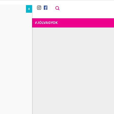
X
RÁT
CUKOR
FOGADOM
#JÓLVAGYOK