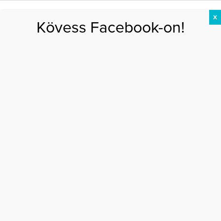
X
Kövess Facebook-on!
DIÉTA
FOGYÁS
EDZÉS
ZSÍRÉGETÉS
KEREKFENÉK
HASIZOM
FEHÉRJE
egér