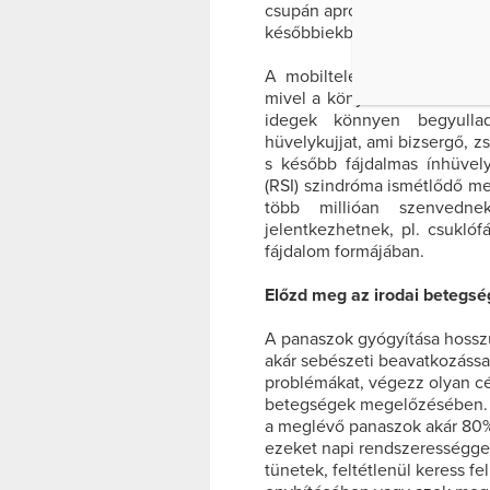
csupán apróbb mikrosérülése
későbbiekben fájdalmas gyul
A mobiltelefonos pötyögés 
mivel a könyök a készülék ta
idegek könnyen begyullad
hüvelykujjat, ami bizsergő, z
s később fájdalmas ínhüvel
(RSI) szindróma ismétlődő meg
több millióan szenvedn
jelentkezhetnek, pl. csuklóf
fájdalom formájában.
Előzd meg az irodai betegsé
A panaszok gyógyítása hossz
akár sebészeti beavatkozással
problémákat, végezz olyan cé
betegségek megelőzésében. A
a meglévő panaszok akár 80%-
ezeket napi rendszerességge
tünetek, feltétlenül keress fe