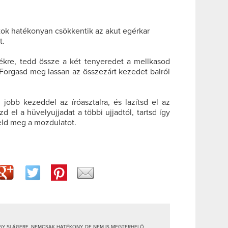
atok hatékonyan csökkentik az akut egérkar
t.
zékre, tedd össze a két tenyeredet a mellkasod
t. Forgasd meg lassan az összezárt kezedet balról
j jobb kezeddel az íróasztalra, és lazítsd el az
zd el a hüvelyujjadat a többi ujjadtól, tartsd így
eld meg a mozdulatot.
Y SLÁGERE, NEMCSAK HATÉKONY, DE NEM IS MEGTERHELŐ