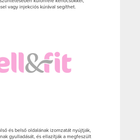
szüntetésében különféle kenőcsökkel,
el vagy injekciós kúrával segíthet.
ülső és belső oldalának izomzatát nyújtják,
nak gyulladását, és ellazítják a megfeszült