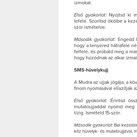
izmokat.
Első gyakorlat:
Nyújtsd ki m
lefelé. Szorítsd ökölbe a kez
szor ismételve.
Második gyakorlat:
Engedd l
hogy a tenyered hátrafelé né
felfelé, és próbáld meg a má
hogy húzódnak az alkar izmai
SMS-hüvelykujj
A Mudra az ujjak jógája, a k
finom nyomásával ellazítják a
Első gyakorlat:
Érintsd öss
mutatóujjaddal nyomd meg a
tízig. Ismételd 15-ször.
Második gyakorlat:
Bal kezede
kéz hüvelyk- és mutatóujjával, 