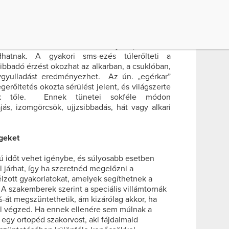
ket okozhatnak, majd pihentetés hiányában a
ladásokhoz vezethetnek.
a könyökízületeknek egy kimerítő akrobatika,
rtása során állandóan be van hajlítva, amitől az
hatnak. A gyakori sms-ezés túlerőlteti a
sibbadó érzést okozhat az alkarban, a csuklóban,
ygyulladást eredményezhet. Az ún. „egérkar”
erőltetés okozta sérülést jelent, és világszerte
ek tőle. Ennek tünetei sokféle módon
ájás, izomgörcsök, ujjzsibbadás, hát vagy alkari
geket
ú időt vehet igénybe, és súlyosabb esetben
 járhat, így ha szeretnéd megelőzni a
lzott gyakorlatokat, amelyek segíthetnek a
 szakemberek szerint a speciális villámtornák
át megszüntethetik, ám kizárólag akkor, ha
l végzed. Ha ennek ellenére sem múlnak a
l egy ortopéd szakorvost, aki fájdalmaid