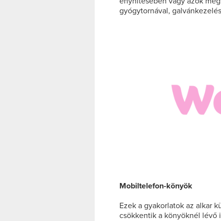
enyhítésében vagy azok meg
gyógytornával, galvánkezeléss
Mobiltelefon-könyök
Ezek a gyakorlatok az alkar k
csökkentik a könyöknél lévő i