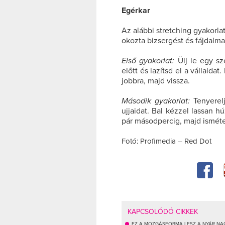
Egérkar
Az alábbi stretching gyakorl
okozta bizsergést és fájdalma
Első gyakorlat:
Ülj le egy s
előtt és lazítsd el a vállaida
jobbra, majd vissza.
Második gyakorlat:
Tenyerel
ujjaidat. Bal kézzel lassan hú
pár másodpercig, majd ismét
Fotó: Profimedia – Red Dot
KAPCSOLÓDÓ CIKKEK
EZ A MOZGÁSFORMA LESZ A NYÁR NAG