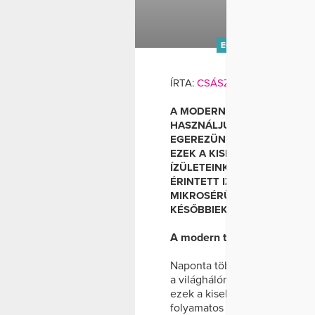
GYORS
EGÉR
FÁJDALOM
G
ÍRTA:
CSÁSZÁR ZSANETT
AN
A MODERN TECHNOLÓGIA Á
HASZNÁLJUK AZ UJJUNKAT,
EGEREZÜNK, VAGY SMS-EKET
EZEK A KISEBB MOZDULATO
ÍZÜLETEINKET. A FOLYAMAT
ÉRINTETT IZMOKBAN, INAK
MIKROSÉRÜLÉSEKET OKOZHA
KÉSŐBBIEKBEN FÁJDALMAS 
A modern technológia ára
Naponta több száz alkalommal
a világhálón, egerezünk, vagy
ezek a kisebb mozdulatok is r
folyamatos kattintások és kli