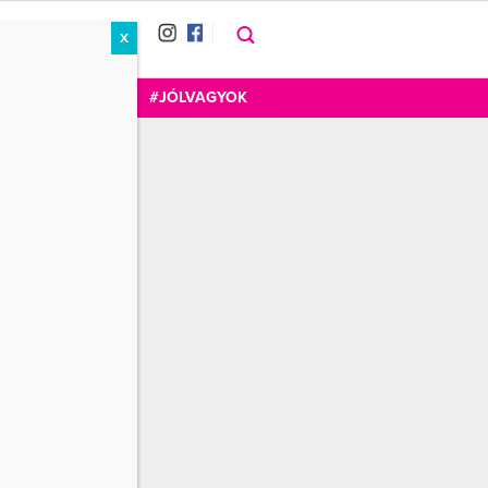
X
RÁT
CUKOR
FOGADOM
#JÓLVAGYOK