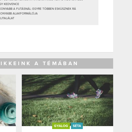
GY KEDVENCE
ONYABB A FUTÁSNÁL: EGYRE TÖBBEN ESKÜSZNEK RÁ
ÉKONYABB ALAKFORMÁLÓJA
LITALÁLAT
CIKKEINK A TÉMÁBAN
GYALOG
SÉTA