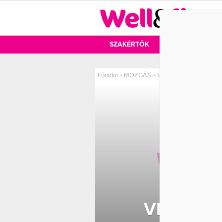
DIÉTA
SZAKÉRTŐK
DIÉTA
MOZ
Főoldal
>
MOZGÁS
>
Villámgimnasztikázz a 
VILLÁMG