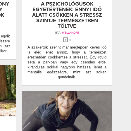
ONY
A PSZICHOLÓGUSOK
Y
EGYETÉRTENEK: ENNYI IDŐ
ÓK
ALATT CSÖKKEN A STRESSZ
SZINTJE TERMÉSZETBEN
TÖLTVE
ÍRTA:
WELLANDFIT
egyik
0
dszere
em azt
A szakértők szerint már meglepően kevés idő
ikor.
is elég lehet ahhoz, hogy a természet
érezhetően csökkentse a stresszt. Egy rövid
séta a parkban vagy egy csendes erdei
kirándulás sokkal nagyobb hatással lehet a
mentális egészségre, mint azt sokan
gondolnák.