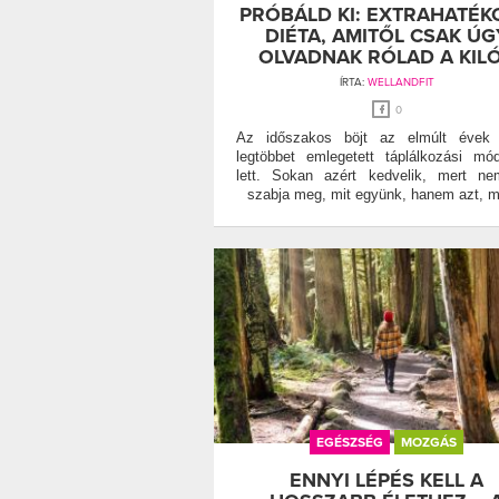
PRÓBÁLD KI: EXTRAHATÉK
DIÉTA, AMITŐL CSAK ÚG
OLVADNAK RÓLAD A KIL
ÍRTA:
WELLANDFIT
0
Az időszakos böjt az elmúlt évek 
legtöbbet emlegetett táplálkozási mó
lett. Sokan azért kedvelik, mert n
szabja meg, mit együnk, hanem azt, m
EGÉSZSÉG
MOZGÁS
ENNYI LÉPÉS KELL A