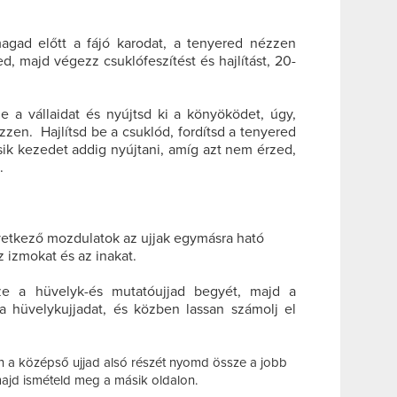
agad előtt a fájó karodat, a tenyered nézzen
ed, majd végezz csuklófeszítést és hajlítást, 20-
e a vállaidat és nyújtsd ki a könyöködet, úgy,
zzen. Hajlítsd be a csuklód, fordítsd a tenyered
sik kezedet addig nyújtani, amíg azt nem érzed,
.
övetkező mozdulatok az ujjak egymásra ható
z izmokat és az inakat.
ze a hüvelyk-és mutatóujjad begyét, majd a
 hüvelykujjadat, és közben lassan számolj el
n a középső ujjad alsó részét nyomd össze a jobb
majd ismételd meg a másik oldalon.