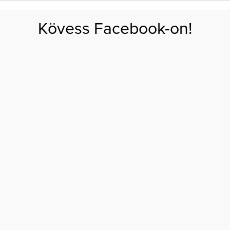
FOGYÁS
EDZÉS
ZSÍRÉGETÉS
KEREKFENÉK
HASIZOM
FEHÉRJE
SZÉNHID
Kövess Facebook-on!
GÁS
EGÉSZSÉG
ÉTRENDEK
SZÉPSÉG
AKTUÁLIS
gyorsabb ujjakért!
IMNASZTIKÁZZ A