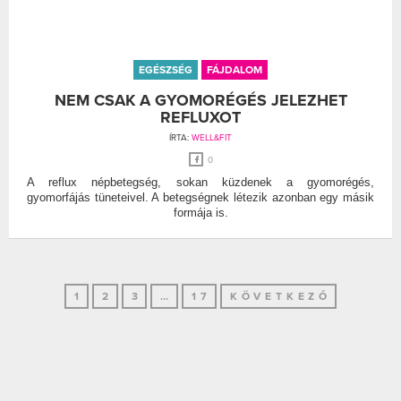
EGÉSZSÉG
FÁJDALOM
NEM CSAK A GYOMORÉGÉS JELEZHET
REFLUXOT
ÍRTA:
WELL&FIT
0
A reflux népbetegség, sokan küzdenek a gyomorégés,
gyomorfájás tüneteivel. A betegségnek létezik azonban egy másik
formája is.
1
2
3
…
17
KÖVETKEZŐ