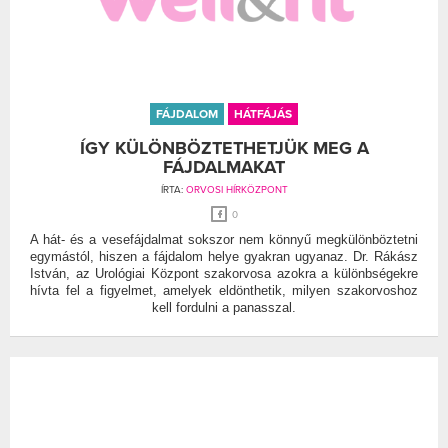
FÁJDALOM
HÁTFÁJÁS
ÍGY KÜLÖNBÖZTETHETJÜK MEG A
FÁJDALMAKAT
ÍRTA:
ORVOSI HÍRKÖZPONT
0
A hát- és a vesefájdalmat sokszor nem könnyű megkülönböztetni
egymástól, hiszen a fájdalom helye gyakran ugyanaz. Dr. Rákász
István, az Urológiai Központ szakorvosa azokra a különbségekre
hívta fel a figyelmet, amelyek eldönthetik, milyen szakorvoshoz
kell fordulni a panasszal.