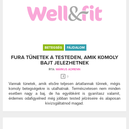
BETEGSÉG
FÁJDALOM
FURA TÜNETEK A TESTEDEN, AMIK KOMOLY
BAJT JELEZHETNEK
ÍRTA:
MÁRKUS ADRIENN
0
Vannak tünetek, amik elsőre teljesen ártatlannak tűnnek, mégis
komoly betegségekre is utalhatnak. Természetesen nem minden
esetben nagy a baj, de ha egyébként is gyanítasz valamit,
érdemes odafigyelned még jobban tested jelzéseire és alaposan
kivizsgáltatnod magad.