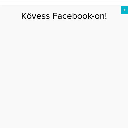
X
Kövess Facebook-on!
DIÉTA
FOGYÁS
EDZÉS
ZSÍRÉGETÉS
KEREKFENÉK
HASIZOM
FEHÉRJE
fájdalom