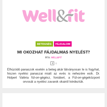
BETEGSÉG
FÁJDALOM
MI OKOZHAT FÁJDALMAS NYELÉST?
ÍRTA:
WELL&FIT
0
Elhúzódó panaszok esetén a beteg akár látványosan le is fogyhat,
hiszen nyelési panaszai miatt az evés is nehezére esik. Dr.
Holpert Valéria fül-orr-gégész, foniátert, a Fül-orr-gégeközpont
orvosát a nyelési zavarok okairól kérdeztük.