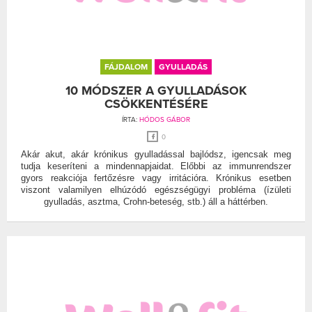
FÁJDALOM
GYULLADÁS
10 MÓDSZER A GYULLADÁSOK
CSÖKKENTÉSÉRE
ÍRTA:
HÓDOS GÁBOR
0
Akár akut, akár krónikus gyulladással bajlódsz, igencsak meg
tudja keseríteni a mindennapjaidat. Előbbi az immunrendszer
gyors reakciója fertőzésre vagy irritációra. Krónikus esetben
viszont valamilyen elhúzódó egészségügyi probléma (ízületi
gyulladás, asztma, Crohn-beteség, stb.) áll a háttérben.