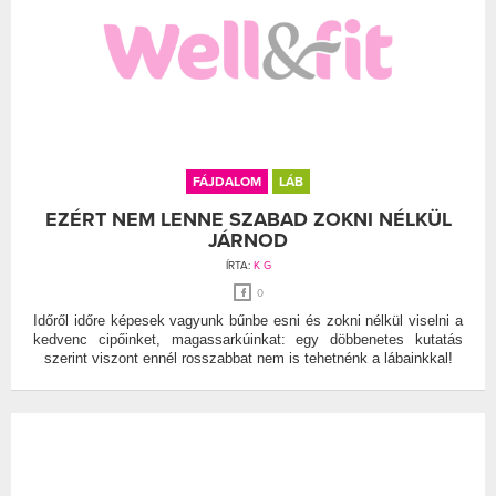
FÁJDALOM
LÁB
EZÉRT NEM LENNE SZABAD ZOKNI NÉLKÜL
JÁRNOD
ÍRTA:
K G
0
Időről időre képesek vagyunk bűnbe esni és zokni nélkül viselni a
kedvenc cipőinket, magassarkúinkat: egy döbbenetes kutatás
szerint viszont ennél rosszabbat nem is tehetnénk a lábainkkal!