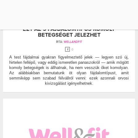
FÁJDALOM
JELEK
EZT AZ 5 FÁJDALOMTÍPUS KOMOLY
BETEGSÉGET JELEZHET
ÍRTA:
WELLANDFIT
0
A test fájdalmai gyakran figyelmeztető jelek — legyen szó új,
hirtelen fellépő, vagy eddig ismeretlen panaszokról — amik mögött
komoly betegségek is állhatnak, ha nem vesszük őket komolyan.
Az alábbiakban bemutatunk öt olyan fájdalomtípust, amit
semmiképp sem szabad félvállról venni: ezek azonnali orvosi
kivizsgálást igényelhetnek.