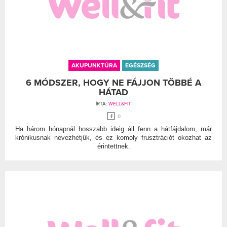
AKUPUNKTÚRA
EGÉSZSÉG
6 MÓDSZER, HOGY NE FÁJJON TÖBBÉ A
HÁTAD
ÍRTA:
WELL&FIT
0
Ha három hónapnál hosszabb ideig áll fenn a hátfájdalom, már
krónikusnak nevezhetjük, és ez komoly frusztrációt okozhat az
érintettnek.