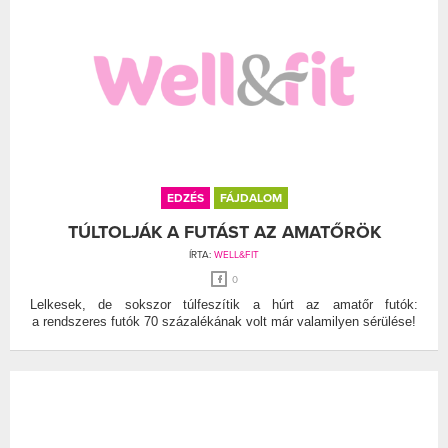
EDZÉS
FÁJDALOM
TÚLTOLJÁK A FUTÁST AZ AMATŐRÖK
ÍRTA:
WELL&FIT
0
Lelkesek, de sokszor túlfeszítik a húrt az amatőr futók:
a rendszeres futók 70 százalékának volt már valamilyen sérülése!