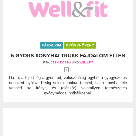
FÁJDALOM
GYÓGYNÖVÉNY
6 GYORS KONYHAI TRÜKK FÁJDALOM ELLEN
ÍRTA:
CSEHI DORINA
AND
WELL&FIT
0
Ha fáj a fejed, ég a gyomrod, valószínűleg egyből a gyógyszeres
dobozért nyúlsz. Pedig sokkal jobban tennéd, ha a konyha felé
vennéd az irányt, és (először) valamilyen természetes
gyógymóddal próbálkoznál.