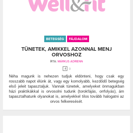
BETEGSÉG
FÁJDALOM
TÜNETEK, AMIKKEL AZONNAL MENJ
ORVOSHOZ
ÍRTA:
MÁRKUS ADRIENN
0
Néha magunk is nehezen tudjuk eldönteni, hogy csak egy
rosszabb napot élünk át, vagy egy komolyabb, kezdődő betegség
első jeleit tapasztaljuk. Vannak tünetek, amelyeket önmagukban
házi praktikákkal is orvosolni tudunk (torokfájás, orrfolyás), ám
tapasztalhatunk olyanokat is, amelyekkel tilos tovább halogatni az
orvos felkeresését.