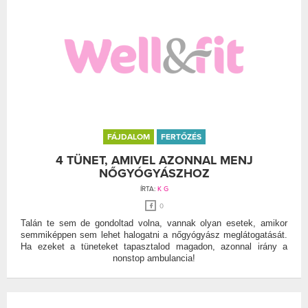
FÁJDALOM
FERTŐZÉS
4 TÜNET, AMIVEL AZONNAL MENJ
NŐGYÓGYÁSZHOZ
ÍRTA:
K G
0
Talán te sem de gondoltad volna, vannak olyan esetek, amikor
semmiképpen sem lehet halogatni a nőgyógyász meglátogatását.
Ha ezeket a tüneteket tapasztalod magadon, azonnal irány a
nonstop ambulancia!