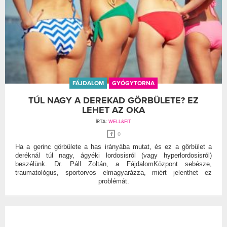
FÁJDALOM
GYÓGYTORNA
TÚL NAGY A DEREKAD GÖRBÜLETE? EZ
LEHET AZ OKA
ÍRTA:
WELL&FIT
0
Ha a gerinc görbülete a has irányába mutat, és ez a görbület a
deréknál túl nagy, ágyéki lordosisról (vagy hyperlordosisról)
beszélünk. Dr. Páll Zoltán, a FájdalomKözpont sebésze,
traumatológus, sportorvos elmagyarázza, miért jelenthet ez
problémát.