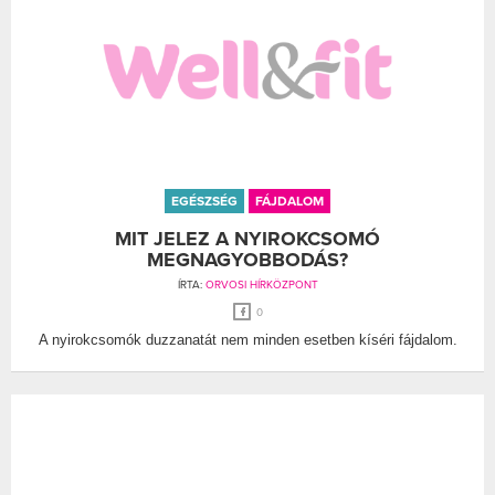
EGÉSZSÉG
FÁJDALOM
MIT JELEZ A NYIROKCSOMÓ
MEGNAGYOBBODÁS?
ÍRTA:
ORVOSI HÍRKÖZPONT
0
A nyirokcsomók duzzanatát nem minden esetben kíséri fájdalom.