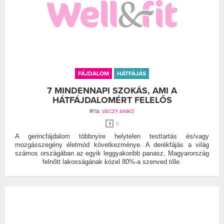
FÁJDALOM
HÁTFÁJÁS
7 MINDENNAPI SZOKÁS, AMI A
HÁTFÁJDALOMÉRT FELELŐS
ÍRTA:
VÁCZY ANIKÓ
0
A gerincfájdalom többnyire helytelen testtartás és/vagy
mozgásszegény életmód következménye. A derékfájás a világ
számos országában az egyik leggyakoribb panasz, Magyarország
felnőtt lakosságának közel 80%-a szenved tőle.