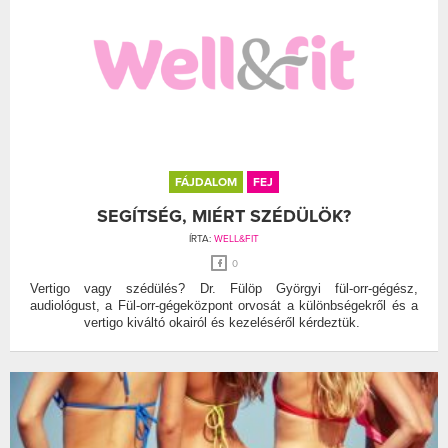
FÁJDALOM
FEJ
SEGÍTSÉG, MIÉRT SZÉDÜLÖK?
ÍRTA:
WELL&FIT
0
Vertigo vagy szédülés? Dr. Fülöp Györgyi fül-orr-gégész,
audiológust, a Fül-orr-gégeközpont orvosát a különbségekről és a
vertigo kiváltó okairól és kezeléséről kérdeztük.