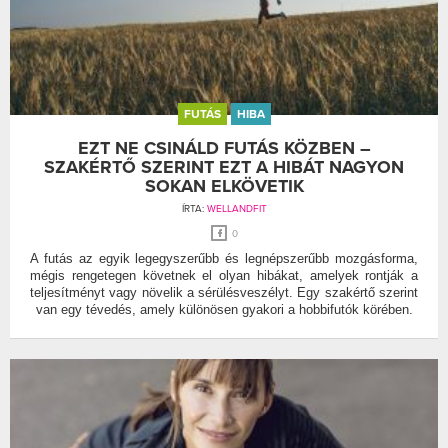
FUTÁS
HIBA
EZT NE CSINÁLD FUTÁS KÖZBEN –
SZAKÉRTŐ SZERINT EZT A HIBÁT NAGYON
SOKAN ELKÖVETIK
ÍRTA:
WELLANDFIT
0
A futás az egyik legegyszerűbb és legnépszerűbb mozgásforma,
mégis rengetegen követnek el olyan hibákat, amelyek rontják a
teljesítményt vagy növelik a sérülésveszélyt. Egy szakértő szerint
van egy tévedés, amely különösen gyakori a hobbifutók körében.