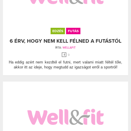
EDZÉS
FUTÁS
6 ÉRV, HOGY NEM KELL FÉLNED A FUTÁSTÓL
ÍRTA:
WELL&FIT
0
Ha eddig azért nem kezdtél el futni, mert valami miatt féltél tőle,
akkor itt az ideje, hogy megtudd az igazságot erről a sportról!