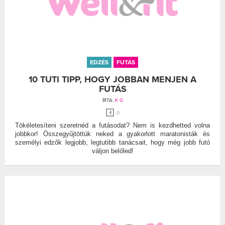
EDZÉS
FUTÁS
10 TUTI TIPP, HOGY JOBBAN MENJEN A
FUTÁS
ÍRTA:
K G
0
Tökéletesíteni szeretnéd a futásodat? Nem is kezdhetted volna
jobbkor! Összegyűjtöttük neked a gyakorlott maratonisták és
személyi edzők legjobb, legtutibb tanácsait, hogy még jobb futó
váljon belőled!