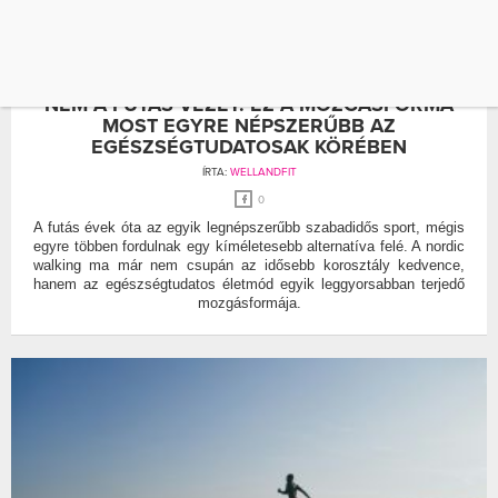
FUTÁS
HATÉKONY
NEM A FUTÁS VEZET: EZ A MOZGÁSFORMA
MOST EGYRE NÉPSZERŰBB AZ
EGÉSZSÉGTUDATOSAK KÖRÉBEN
ÍRTA:
WELLANDFIT
0
A futás évek óta az egyik legnépszerűbb szabadidős sport, mégis
egyre többen fordulnak egy kíméletesebb alternatíva felé. A nordic
walking ma már nem csupán az idősebb korosztály kedvence,
hanem az egészségtudatos életmód egyik leggyorsabban terjedő
mozgásformája.