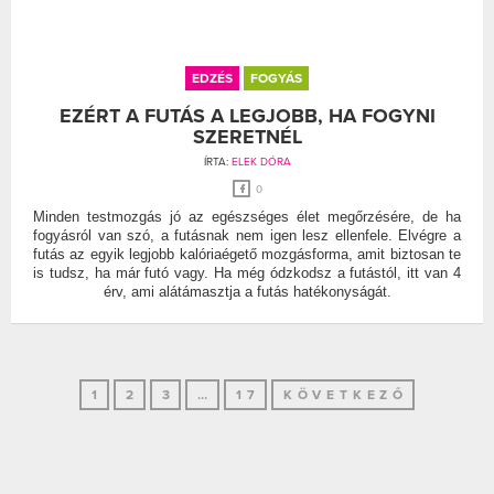
EDZÉS
FOGYÁS
EZÉRT A FUTÁS A LEGJOBB, HA FOGYNI
SZERETNÉL
ÍRTA:
ELEK DÓRA
0
Minden testmozgás jó az egészséges élet megőrzésére, de ha
fogyásról van szó, a futásnak nem igen lesz ellenfele. Elvégre a
futás az egyik legjobb kalóriaégető mozgásforma, amit biztosan te
is tudsz, ha már futó vagy. Ha még ódzkodsz a futástól, itt van 4
érv, ami alátámasztja a futás hatékonyságát.
1
2
3
…
17
KÖVETKEZŐ