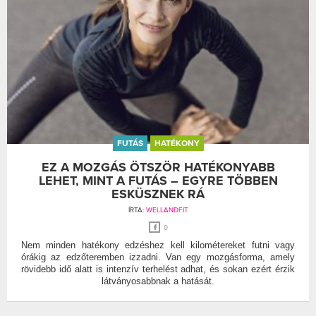
FUTÁS
HATÉKONY
EZ A MOZGÁS ÖTSZÖR HATÉKONYABB
LEHET, MINT A FUTÁS – EGYRE TÖBBEN
ESKÜSZNEK RÁ
ÍRTA:
WELLANDFIT
0
Nem minden hatékony edzéshez kell kilométereket futni vagy
órákig az edzőteremben izzadni. Van egy mozgásforma, amely
rövidebb idő alatt is intenzív terhelést adhat, és sokan ezért érzik
látványosabbnak a hatását.