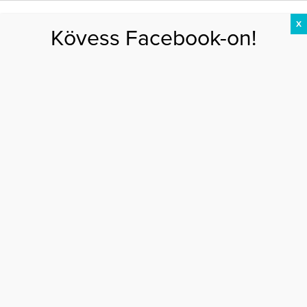
X
Kövess Facebook-on!
DIÉTA
FOGYÁS
EDZÉS
ZSÍRÉGETÉS
KEREKFENÉK
HASIZOM
FEHÉRJE
futás