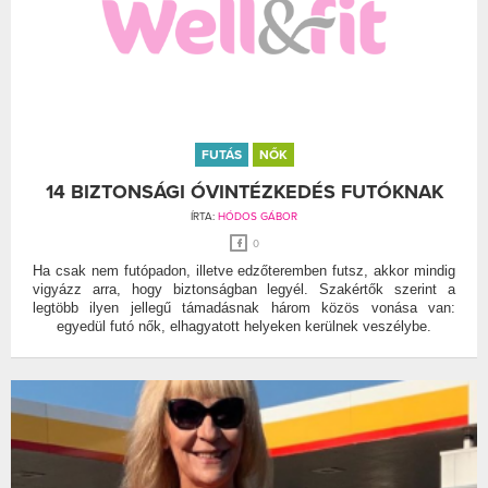
FUTÁS
NŐK
14 BIZTONSÁGI ÓVINTÉZKEDÉS FUTÓKNAK
ÍRTA:
HÓDOS GÁBOR
0
Ha csak nem futópadon, illetve edzőteremben futsz, akkor mindig
vigyázz arra, hogy biztonságban legyél. Szakértők szerint a
legtöbb ilyen jellegű támadásnak három közös vonása van:
egyedül futó nők, elhagyatott helyeken kerülnek veszélybe.