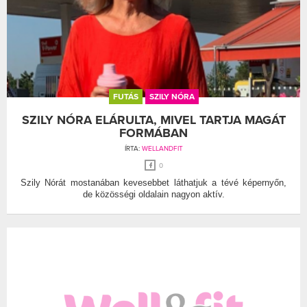
FUTÁS
SZILY NÓRA
SZILY NÓRA ELÁRULTA, MIVEL TARTJA MAGÁT
FORMÁBAN
ÍRTA:
WELLANDFIT
0
Szily Nórát mostanában kevesebbet láthatjuk a tévé képernyőn,
de közösségi oldalain nagyon aktív.