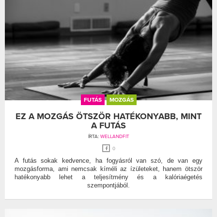
FUTÁS
MOZGÁS
EZ A MOZGÁS ÖTSZÖR HATÉKONYABB, MINT
A FUTÁS
ÍRTA:
WELLANDFIT
0
A futás sokak kedvence, ha fogyásról van szó, de van egy
mozgásforma, ami nemcsak kíméli az ízületeket, hanem ötször
hatékonyabb lehet a teljesítmény és a kalóriaégetés
szempontjából.