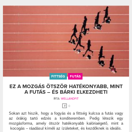
FITTSÉG
FUTÁS
EZ A MOZGÁS ÖTSZÖR HATÉKONYABB, MINT
A FUTÁS – ÉS BÁRKI ELKEZDHETI
ÍRTA:
WELLANDFIT
0
Sokan azt hiszik, hogy a fogyás és a fittség kulcsa a futás vagy
az órákig tartó edzés a konditeremben. Pedig létezik egy
mozgásforma, amely ötször hatékonyabb kalóriaégető, mint a
kocogás – ráadásul kíméli az ízületeket, és kezdőknek is ideális.