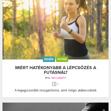
EDZÉS
FUTÁS
MIÉRT HATÉKONYABB A LÉPCSŐZÉS A
FUTÁSNÁL?
ÍRTA:
WELLANDFIT
0
A legegyszerűbb mozgásforma, amit mégis alábecsülünk