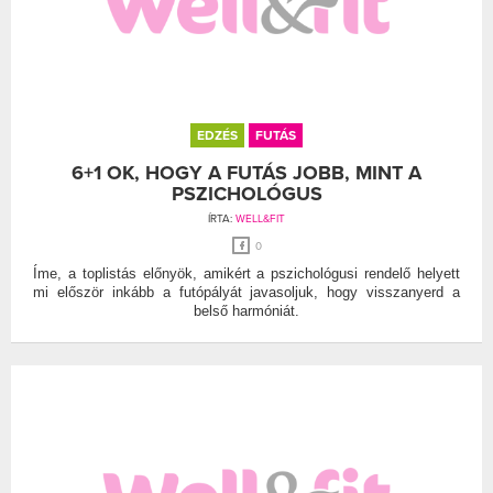
EDZÉS
FUTÁS
6+1 OK, HOGY A FUTÁS JOBB, MINT A
PSZICHOLÓGUS
ÍRTA:
WELL&FIT
0
Íme, a toplistás előnyök, amikért a pszichológusi rendelő helyett
mi először inkább a futópályát javasoljuk, hogy visszanyerd a
belső harmóniát.