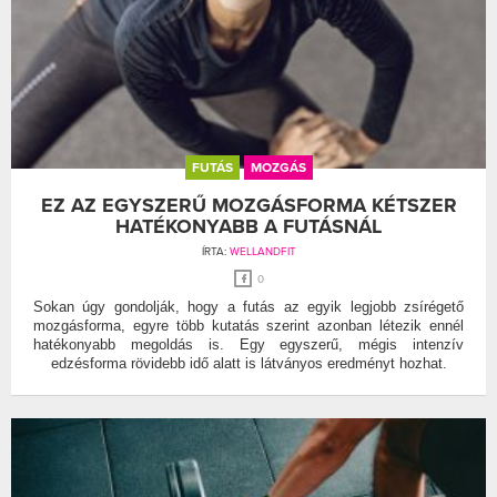
FUTÁS
MOZGÁS
EZ AZ EGYSZERŰ MOZGÁSFORMA KÉTSZER
HATÉKONYABB A FUTÁSNÁL
ÍRTA:
WELLANDFIT
0
Sokan úgy gondolják, hogy a futás az egyik legjobb zsírégető
mozgásforma, egyre több kutatás szerint azonban létezik ennél
hatékonyabb megoldás is. Egy egyszerű, mégis intenzív
edzésforma rövidebb idő alatt is látványos eredményt hozhat.