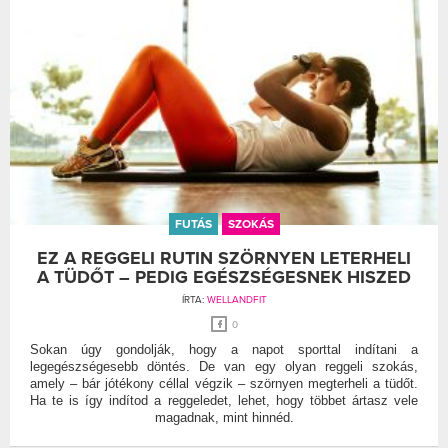
FUTÁS
SZOKÁS
EZ A REGGELI RUTIN SZÖRNYEN LETERHELI
A TÜDŐT – PEDIG EGÉSZSÉGESNEK HISZED
ÍRTA:
WELLANDFIT
0
Sokan úgy gondolják, hogy a napot sporttal indítani a
legegészségesebb döntés. De van egy olyan reggeli szokás,
amely – bár jótékony céllal végzik – szörnyen megterheli a tüdőt.
Ha te is így indítod a reggeledet, lehet, hogy többet ártasz vele
magadnak, mint hinnéd.