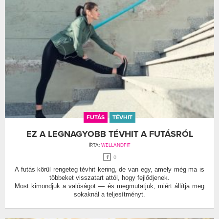
FUTÁS
TÉVHIT
EZ A LEGNAGYOBB TÉVHIT A FUTÁSRÓL
ÍRTA:
WELLANDFIT
0
A futás körül rengeteg tévhit kering, de van egy, amely még ma is
többeket visszatart attól, hogy fejlődjenek.
Most kimondjuk a valóságot — és megmutatjuk, miért állítja meg
sokaknál a teljesítményt.