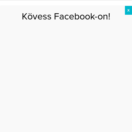
X
Kövess Facebook-on!
DIÉTA
FOGYÁS
EDZÉS
ZSÍRÉGETÉS
KEREKFENÉK
HASIZOM
FEHÉRJE
hisztéria