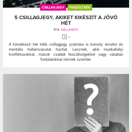
CSILLAGJEGY
FESZÜLTSÉG
5 CSILLAGJEGY, AKIKET KIKÉSZÍT A JÖVŐ
HÉT
ÍRTA:
WELLANDFIT
0
A következő hét több csillagjegy számára is komoly érzelmi és
mentális hullámvasutat hozhat. Lesznek, akik munkahelyi
konfliktusokkal, mások családi feszültségekkel vagy váratlan
fordulatokkal néznek szembe.