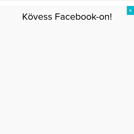
X
Kövess Facebook-on!
DIÉTA
FOGYÁS
EDZÉS
ZSÍRÉGETÉS
KEREKFENÉK
HASIZOM
FEHÉRJE
jövő hét