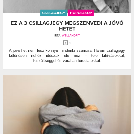
CSILLAGJEGY
HOROSZKÓP
EZ A 3 CSILLAGJEGY MEGSZENVEDI A JÖVŐ
HETET
ÍRTA:
WELLANDFIT
0
A jövő hét nem lesz könnyű mindenki számára. Három csillagjegy
különösen nehéz időszak elé néz – tele kihívásokkal,
feszültséggel és váratlan fordulatokkal.