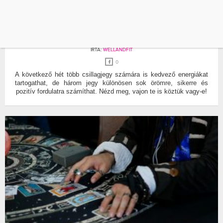
CSILLAGJEGY
JÖVŐ HÉT
3 CSILLAGJEGY, AKIKNEK MINDEN FÖLDI JÓT
HOZHAT A JÖVŐ HÉT
ÍRTA:
WELLANDFIT
0
A következő hét több csillagjegy számára is kedvező energiákat
tartogathat, de három jegy különösen sok örömre, sikerre és
pozitív fordulatra számíthat. Nézd meg, vajon te is köztük vagy-e!