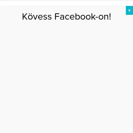
X
Kövess Facebook-on!
DIÉTA
FOGYÁS
EDZÉS
ZSÍRÉGETÉS
KEREKFENÉK
HASIZOM
FEHÉRJE
Kaszás Attila