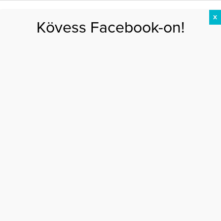
X
Kövess Facebook-on!
DIÉTA
FOGYÁS
EDZÉS
ZSÍRÉGETÉS
KEREKFENÉK
HASIZOM
FEHÉRJE
nyári ital