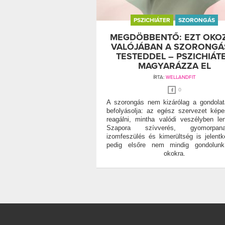
PSZICHIÁTER
SZORONGÁS
MEGDÖBBENTŐ: EZT OKO
VALÓJÁBAN A SZORONGÁ
TESTEDDEL – PSZICHIÁT
MAGYARÁZZA EL
ÍRTA:
WELLANDFIT
0
A szorongás nem kizárólag a gondolat
befolyásolja: az egész szervezet kép
reagálni, mintha valódi veszélyben le
Szapora szívverés, gyomorpana
izomfeszülés és kimerültség is jelentk
pedig elsőre nem mindig gondolunk 
okokra.