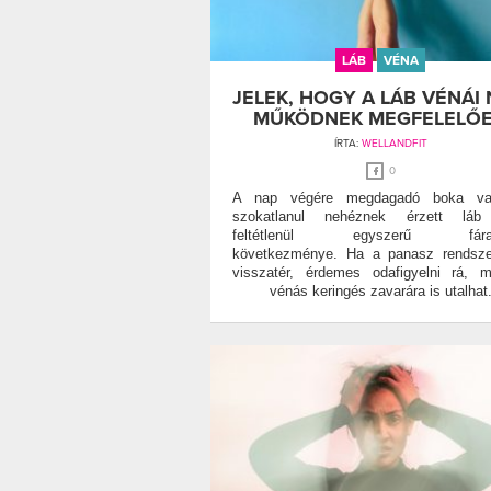
LÁB
VÉNA
JELEK, HOGY A LÁB VÉNÁI
MŰKÖDNEK MEGFELELŐ
ÍRTA:
WELLANDFIT
0
A nap végére megdagadó boka v
szokatlanul nehéznek érzett lá
feltétlenül egyszerű fárad
következménye. Ha a panasz rendsze
visszatér, érdemes odafigyelni rá, 
vénás keringés zavarára is utalhat