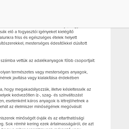
lt adalékanyagok olyan vegyületek, melyek – a
atlanok az egészségre. Az viszont kétségtelen,
b kész és félkész terméket vásárolunk, esztétikai
nzívebb színű és ízű ételt fogyasztunk, a cégeknek
t nézve – érthető módon az a célja, hogy minél
tsák elő a fogyasztói igényeket kielégítő
alunkra friss és egészséges ételek helyett
sítószerekkel, mesterséges édesítőkkel dúsított
számba vettük az adalékanyagok főbb csoportjait:
olyan természetes vagy mesterséges anyagok,
ínének javítása vagy kialakítása érdekében
a, hogy megakadályozzák, illetve késleltessék az
elyek kedvezőtlen íz-, szag- és színváltozást
, esetenként káros anyagok is létrejöhetnek a
 tehát az élelmiszer minőségének megóvását
miszerek minőségét óvják és az eltarthatósági
g. Sok rémhír kering ezek ártalmasságáról, de azt