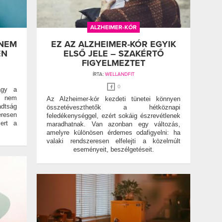
ALZHEIMER-KÓR
 NEM
EZ AZ ALZHEIMER-KÓR EGYIK
EN
ELSŐ JELE – SZAKÉRTŐ
FIGYELMEZTET
ÍRTA:
WELLANDFIT
0
agy a
b nem
Az Alzheimer-kór kezdeti tünetei könnyen
tság
összetéveszthetők a hétköznapi
resen
feledékenységgel, ezért sokáig észrevétlenek
mert a
maradhatnak. Van azonban egy változás,
.
amelyre különösen érdemes odafigyelni: ha
valaki rendszeresen elfelejti a közelmúlt
eseményeit, beszélgetéseit.