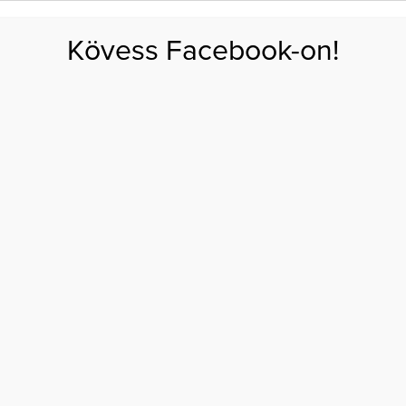
FOGYÁS
EDZÉS
ZSÍRÉGETÉS
KEREKFENÉK
HASIZOM
FEHÉRJE
SZÉNHID
Kövess Facebook-on!
GÁS
EGÉSZSÉG
ÉTRENDEK
SZÉPSÉG
AKTUÁLIS