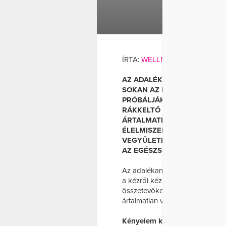
ADA
ÍRTA:
WELLNESS MAGAZIN
A
AZ ADALÉKANYAGOKRÓL SZÁ
SOKAN AZ INTERNETEN ÉS A
PRÓBÁLJÁK KISZŰRNI A VE
RÁKKELTŐ TULAJDONSÁGOK
ÁRTALMATLAN VEGYÜLETEKE
ÉLELMISZERIPARBAN FELH
VEGYÜLETEK, MELYEK – A 
AZ EGÉSZSÉGRE. AZ VISZON
Az adalékanyagokról számos tév
a kézről kézre terjedő listák al
összetevőket, néha rákkeltő tul
ártalmatlan vegyületeket is.
Kényelem kontra egészség