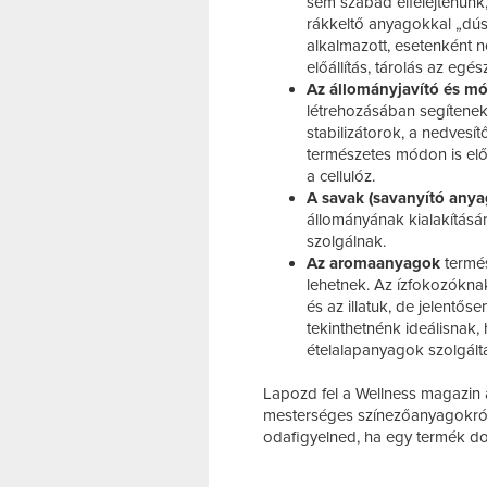
sem szabad elfelejtenün
rákkeltő anyagokkal „dúsí
alkalmazott, esetenként n
előállítás, tárolás az eg
Az állományjavító és m
létrehozásában segítenek
stabilizátorok, a nedves
természetes módon is előf
a cellulóz.
A savak (savanyító anya
állományának kialakításár
szolgálnak.
Az aromaanyagok
termé
lehetnek. Az ízfokozókna
és az illatuk, de jelentőse
tekinthetnénk ideálisnak,
ételalapanyagok szolgálta
Lapozd fel a Wellness magazin 
mesterséges színezőanyagokról,
odafigyelned, ha egy termék d