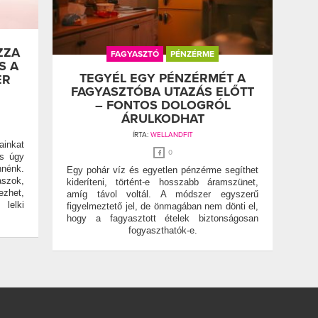
ZZA
FAGYASZTÓ
PÉNZÉRME
S A
TEGYÉL EGY PÉNZÉRMÉT A
ER
FAGYASZTÓBA UTAZÁS ELŐTT
– FONTOS DOLOGRÓL
ÁRULKODHAT
ÍRTA:
WELLANDFIT
ainkat
0
es úgy
nnénk.
Egy pohár víz és egyetlen pénzérme segíthet
szok,
kideríteni, történt-e hosszabb áramszünet,
ezhet,
amíg távol voltál. A módszer egyszerű
lelki
figyelmeztető jel, de önmagában nem dönti el,
hogy a fagyasztott ételek biztonságosan
fogyaszthatók-e.