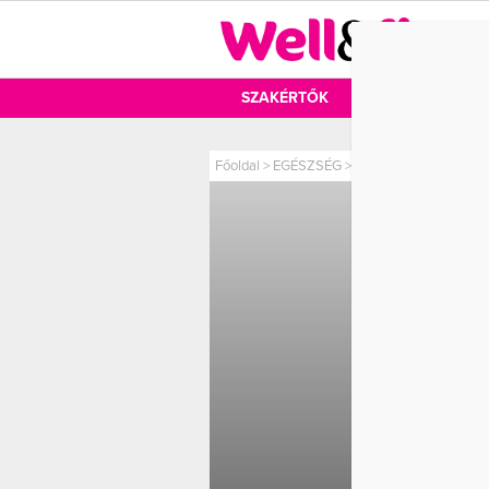
DIÉTA
SZAKÉRTŐK
DIÉTA
MOZ
Főoldal
>
EGÉSZSÉG
>
Adalékanyagok