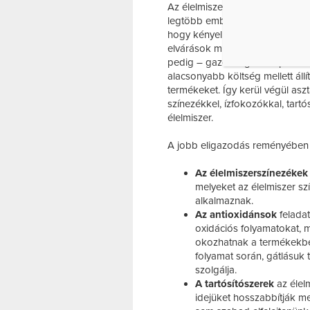
Az élelmiszeriparban felhaszná
legtöbb ember számára – ártalm
hogy kényelmességből egyre töb
elvárások miatt egyre több inte
pedig – gazdasági szempontoka
alacsonyabb költség mellett állí
termékeket. Így kerül végül aszt
színezékkel, ízfokozókkal, tartó
élelmiszer.
A jobb eligazodás reményében 
Az élelmiszerszínezékek
melyeket az élelmiszer sz
alkalmaznak.
Az antioxidánsok
feladat
oxidációs folyamatokat, m
okozhatnak a termékekben
folyamat során, gátlásuk
szolgálja.
A tartósítószerek
az élel
idejüket hosszabbítják me