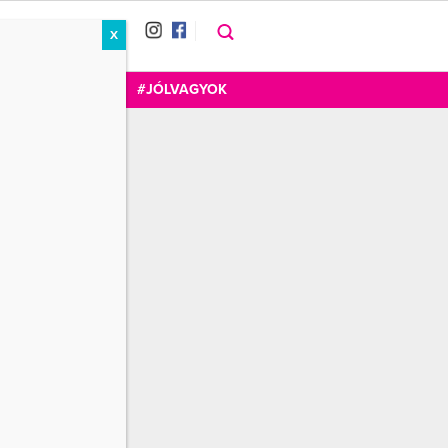
X
RÁT
CUKOR
FOGADOM
#JÓLVAGYOK