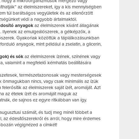
k, hogy a mikroorganizmusok mérgező vagy
thatják” az élelmiszereket, így a kis mennyiségben
em túl barátságos vegyületek és az ellenőrzött
észségünket védi a nagyobb ártalmaktól.
ódosító anyagok
az élelmiszerek kívánt állagának
. Ilyenek az emulgeálószerek, a gélképzők, a
ítőszerek. Gyakoriak közöttük a táplálkozásunkban
orduló anyagok, mint például a zselatin, a glicerin,
gok) és sók
az élelmiszerek ízének, színének vagy
a, valamint a megfelelő kémhatás beállítására
szetesek, természetazonosak vagy mesterségesek
k önmagukban nincs, vagy csak minimális az ízük
n felerősítik az élelmiszerek saját ízét, aromáját. Azt
 ha az ételek ízét és aromáját maguk az
tnák, de sajnos ez egyre ritkábban van így.
augusztusi számát, és tudj meg minél többet a
 az édesítőszerekről és arról, hogy mire érdemes
obozán végignézed a címkét!