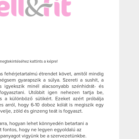
megtekintéséhez kattints a képre!
s fehérjetartalmú étrendet követ, amitől mindig
gsem gyarapszik a súlya. Szereti a sushit, a
s igyekszik minél alacsonyabb szénhidrát- és
 fogyasztani. Utóbbit igen nehezen tartja be,
s a különböző sütikért. Ezeket azért próbálja
s arról, hogy 6-10 doboz kólát is megiszik egy
elje, zöld és ginzeng teát is fogyaszt.
arra, hogyan lehet könnyedén betartani a
nt fontos, hogy ne legyen egyoldalú az
ápanyagot vigyünk be a szervezetünkbe.