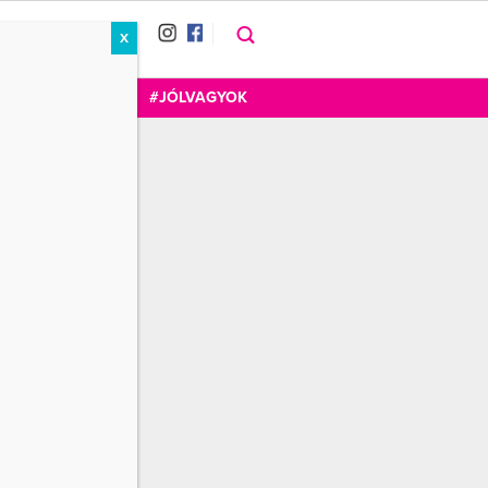
X
RÁT
CUKOR
FOGADOM
#JÓLVAGYOK