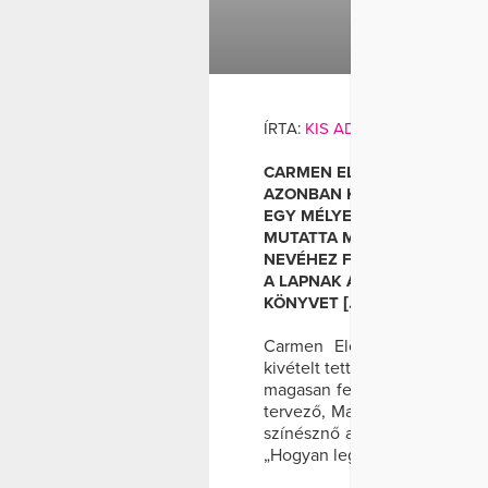
AEROBIC
ÍRTA:
KIS ADRIENN
AND
WELL
CARMEN ELECTRA MÁR NEM
AZONBAN KIVÉTELT TETT A
EGY MÉLYEN DEKOLTÁLT, É
MUTATTA MEG. A KREÁCIÓ E
NEVÉHEZ FŰZŐDIK. A MAJD
A LAPNAK ADOTT INTERJÚJÁ
KÖNYVET […]
Carmen Electra már nem m
kivételt tett a Regard magazi
magasan felsliccelt vörös ru
tervező, Margi Kent nevéhez
színésznő a lapnak adott inte
„Hogyan legyél szexi” címmel