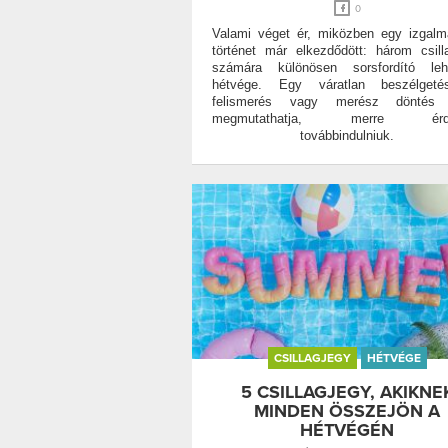
0
Valami véget ér, miközben egy izgal
történet már elkezdődött: három csill
számára különösen sorsfordító le
hétvége. Egy váratlan beszélgeté
felismerés vagy merész döntés
megmutathatja, merre érd
továbbindulniuk.
CSILLAGJEGY
HÉTVÉGE
5 CSILLAGJEGY, AKIKNE
MINDEN ÖSSZEJÖN A
HÉTVÉGÉN