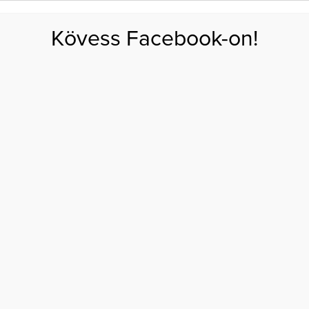
FOGYÁS
EDZÉS
ZSÍRÉGETÉS
KEREKFENÉK
HASIZOM
FEHÉRJE
SZÉNHID
Kövess Facebook-on!
GÁS
EGÉSZSÉG
ÉTRENDEK
SZÉPSÉG
AKTUÁLIS
en dekoltált, vörös ruhában pózol
LECTRA MERÉSZEN
, VÖRÖS RUHÁBAN