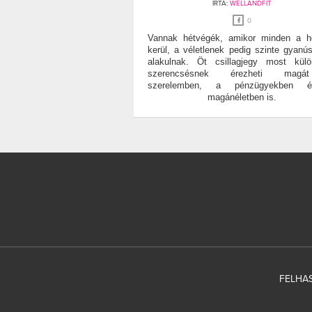
ÍRTA:
WELLANDFIT
0
Vannak hétvégék, amikor minden a h
kerül, a véletlenek pedig szinte gyanús
alakulnak. Öt csillagjegy most kül
szerencsésnek érezheti mag
szerelemben, a pénzügyekben
magánéletben is.
FELHAS