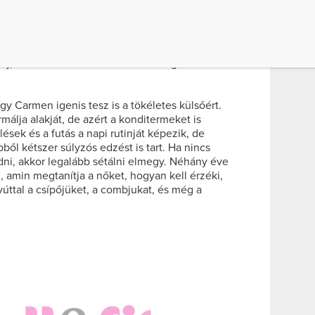
y még egy modell, film- vagy éppen rocksztár
nem tetszik neki, amivel elégedetlen. Szerettem
eni. Meg kell ugyanis tanulnunk, hogy senki sem
nk a hibáinkat, és megerősíteni az
j, smink és stílus tanácsokat is megosztok az
gy Carmen igenis tesz is a tökéletes külsőért.
rmálja alakját, de azért a konditermeket is
lések és a futás a napi rutinját képezik, de
ől kétszer súlyzós edzést is tart. Ha nincs
ni, akkor legalább sétálni elmegy. Néhány éve
ki, amin megtanítja a nőket, hogyan kell érzéki,
yúttal a csípőjüket, a combjukat, és még a