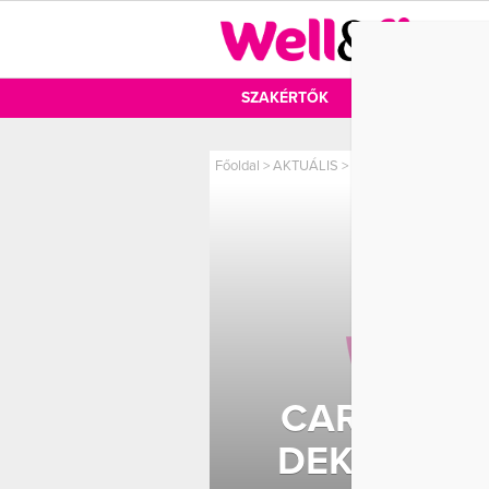
DIÉTA
SZAKÉRTŐK
DIÉTA
MOZ
Főoldal
>
AKTUÁLIS
>
Carmen Electra merész
CARMEN E
DEKOLTÁLT