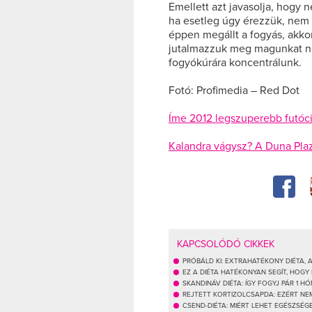
Emellett azt javasolja, hogy n
ha esetleg úgy érezzük, nem t
éppen megállt a fogyás, akko
jutalmazzuk meg magunkat né
fogyókúrára koncentrálunk.
Fotó: Profimedia – Red Dot
Íme 2012 legszuperebb futóci
Kalandra vágysz? A Duna Pla
KAPCSOLÓDÓ CIKKEK
PRÓBÁLD KI: EXTRAHATÉKONY DIÉTA, 
EZ A DIÉTA HATÉKONYAN SEGÍT, HOGY
SKANDINÁV DIÉTA: ÍGY FOGYJ PÁR 1 H
REJTETT KORTIZOLCSAPDA: EZÉRT NEM
CSEND-DIÉTA: MIÉRT LEHET EGÉSZSÉG