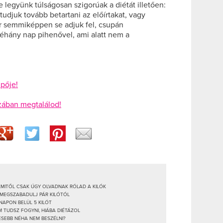
e legyünk túlságosan szigorúak a diétát illetően:
udjuk tovább betartani az előírtakat, vagy
r semmiképpen se adjuk fel, csupán
hány nap pihenővel, ami alatt nem a
pője!
zában megtalálod!
AMITŐL CSAK ÚGY OLVADNAK RÓLAD A KILÓK
 MEGSZABADULJ PÁR KILÓTÓL
ÓNAPON BELÜL 5 KILÓT
 TUDSZ FOGYNI, HIÁBA DIÉTÁZOL
ESEBB NÉHA NEM BESZÉLNI?