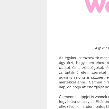
A galéria 
Az egykori sorozatsztár maga
úgy érzi, hogy nem éhes, mé
csirkét és a zöldségeket, é
zsírtartalmú élelmiszereket
ugyanis rajong a pizzáért é
mértékkel enni. Carmen híre
nap, de hogy az energiáját növ
Carmennek tippjei is vannak 
fogyókúra szabályait. Elsőké
étkezésünk, minden fontos t