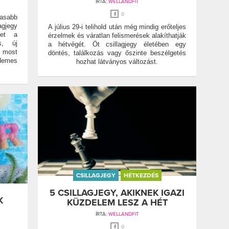
ÍRTA:
WELLANDFIT
0
masabb
agjegy
A július 29-i telihold után még mindig erőteljes
het a
érzelmek és váratlan felismerések alakíthatják
s, új
a hétvégét. Öt csillagjegy életében egy
 most
döntés, találkozás vagy őszinte beszélgetés
emes
hozhat látványos változást.
CSILLAGJEGY
HÉTKEZDÉS
5 CSILLAGJEGY, AKIKNEK IGAZI
K
KÜZDELEM LESZ A HÉT
ÍRTA:
WELLANDFIT
0