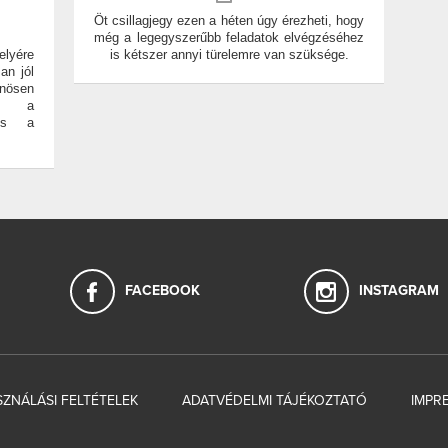
Öt csillagjegy ezen a héten úgy érezheti, hogy
még a legegyszerűbb feladatok elvégzéséhez
elyére
is kétszer annyi türelemre van szüksége.
an jól
önösen
át a
 és a
FACEBOOK
INSTAGRAM
ZNÁLÁSI FELTÉTELEK
ADATVÉDELMI TÁJÉKOZTATÓ
IMPR