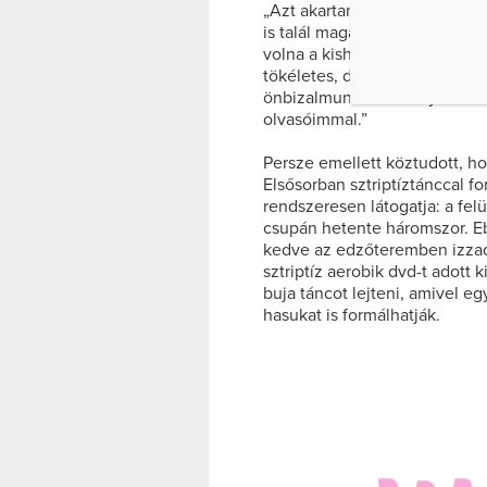
„Azt akartam megmutatni, hog
is talál magán olyasmit, ami 
volna a kishitű nőknek segít
tökéletes, de el kell fogadnu
önbizalmunkat. A könyvben ha
olvasóimmal.”
Persze emellett köztudott, ho
Elsősorban sztriptíztánccal fo
rendszeresen látogatja: a felü
csupán hetente háromszor. Ebb
kedve az edzőteremben izzad
sztriptíz aerobik dvd-t adott 
buja táncot lejteni, amivel eg
hasukat is formálhatják.