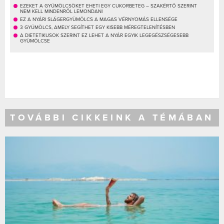
EZEKET A GYÜMÖLCSÖKET EHETI EGY CUKORBETEG – SZAKÉRTŐ SZERINT
NEM KELL MINDENRŐL LEMONDANI
EZ A NYÁRI SLÁGERGYÜMÖLCS A MAGAS VÉRNYOMÁS ELLENSÉGE
3 GYÜMÖLCS, AMELY SEGÍTHET EGY KISEBB MÉREGTELENÍTÉSBEN
A DIETETIKUSOK SZERINT EZ LEHET A NYÁR EGYIK LEGEGÉSZSÉGESEBB
GYÜMÖLCSE
TOVÁBBI CIKKEINK A TÉMÁBAN