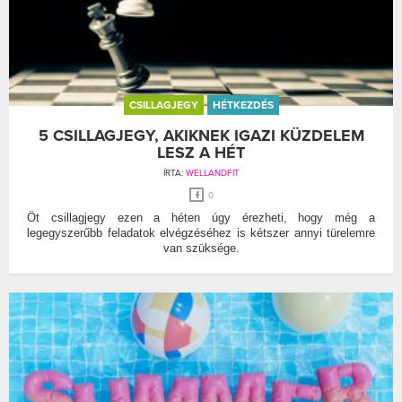
CSILLAGJEGY
HÉTKEZDÉS
5 CSILLAGJEGY, AKIKNEK IGAZI KÜZDELEM
LESZ A HÉT
ÍRTA:
WELLANDFIT
0
Öt csillagjegy ezen a héten úgy érezheti, hogy még a
legegyszerűbb feladatok elvégzéséhez is kétszer annyi türelemre
van szüksége.