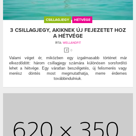
CSILLAGJEGY
HÉTVÉGE
3 CSILLAGJEGY, AKIKNEK ÚJ FEJEZETET HOZ
A HÉTVÉGE
ÍRTA:
WELLANDFIT
0
Valami véget ér, miközben egy izgalmasabb történet már
elkezdődött: három csillagjegy számára különösen sorsfordító
lehet a hétvége. Egy váratlan beszélgetés, új felismerés vagy
merész döntés most megmutathatja, merre érdemes
továbbindulniuk.