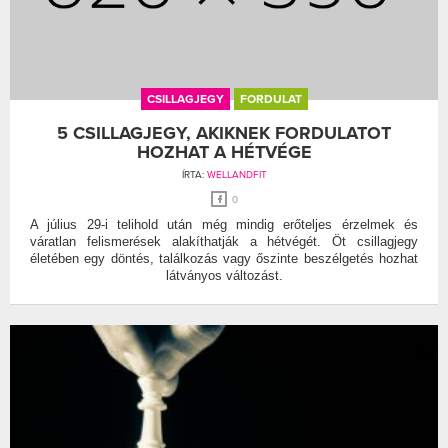
CSILLAGJEGY
FORDULAT
5 CSILLAGJEGY, AKIKNEK FORDULATOT
HOZHAT A HÉTVÉGE
ÍRTA:
WELLANDFIT
0
A július 29-i telihold után még mindig erőteljes érzelmek és
váratlan felismerések alakíthatják a hétvégét. Öt csillagjegy
életében egy döntés, találkozás vagy őszinte beszélgetés hozhat
látványos változást.