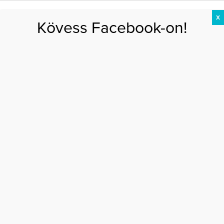
X
Kövess Facebook-on!
DIÉTA
FOGYÁS
EDZÉS
ZSÍRÉGETÉS
KEREKFENÉK
HASIZOM
FEHÉRJE
Főoldal
>
AKTUÁLIS
>
Ártalmas gyümölcsök?
ÁRTALMAS GYÜMÖLCSÖK?