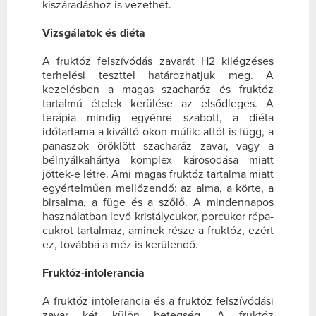
kiszáradáshoz is vezethet.
Vizsgálatok és diéta
A fruktóz felszívódás zavarát H2 kilégzéses
terhelési teszttel határozhatjuk meg. A
kezelésben a magas szacharóz és fruktóz
tartalmú ételek kerülése az elsődleges. A
terápia mindig egyénre szabott, a diéta
időtartama a kiváltó okon múlik: attól is függ, a
panaszok öröklött szacharáz zavar, vagy a
bélnyálkahártya komplex károsodása miatt
jöttek-e létre. Ami magas fruktóz tartalma miatt
egyértelműen mellőzendő: az alma, a körte, a
birsalma, a füge és a szőlő. A mindennapos
használatban levő kristálycukor, porcukor répa-
cukrot tartalmaz, aminek része a fruktóz, ezért
ez, továbbá a méz is kerülendő.
Fruktóz-intolerancia
A fruktóz intolerancia és a fruktóz felszívódási
zavar két külön betegség. A fruktóz