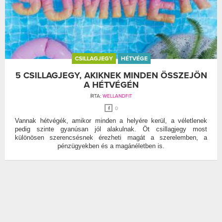
CSILLAGJEGY
HÉTVÉGE
5 CSILLAGJEGY, AKIKNEK MINDEN ÖSSZEJÖN
A HÉTVÉGÉN
ÍRTA:
WELLANDFIT
0
Vannak hétvégék, amikor minden a helyére kerül, a véletlenek
pedig szinte gyanúsan jól alakulnak. Öt csillagjegy most
különösen szerencsésnek érezheti magát a szerelemben, a
pénzügyekben és a magánéletben is.