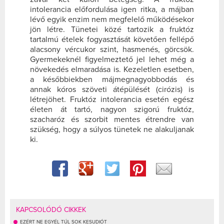
intolerancia előfordulása igen ritka, a májban
lévő egyik enzim nem megfelelő működésekor
jön létre. Tünetei közé tartozik a fruktóz
tartalmú ételek fogyasztását követően fellépő
alacsony vércukor szint, hasmenés, görcsök.
Gyermekeknél figyelmeztető jel lehet még a
növekedés elmaradása is. Kezeletlen esetben,
a későbbiekben májmegnagyobbodás és
annak kóros szöveti átépülését (cirózis) is
létrejöhet. Fruktóz intolerancia esetén egész
életen át tartó, nagyon szigorú fruktóz,
szacharóz és szorbit mentes étrendre van
szükség, hogy a súlyos tünetek ne alakuljanak
ki.
KAPCSOLÓDÓ CIKKEK
EZÉRT NE EGYÉL TÚL SOK KESUDIÓT