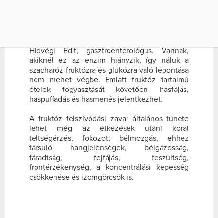
édes ízét a gyümölcscukor, másnéven fruktóz
adja. Egy fruktóz egy glukóz molekulával
együtt a szacharóz nevű kettős cukrot alkotja,
melynek lebontását a szervezetben a
szacharáz nevű enzim végzi – magyarázza dr.
Hidvégi Edit, gasztroenterológus. Vannak,
akiknél ez az enzim hiányzik, így náluk a
szacharóz fruktózra és glukózra való lebontása
nem mehet végbe. Emiatt fruktóz tartalmú
ételek fogyasztását követően hasfájás,
haspuffadás és hasmenés jelentkezhet.
A fruktóz felszívódási zavar általános tünete
lehet még az étkezések utáni korai
teltségérzés, fokozott bélmozgás, ehhez
társuló hangjelenségek, bélgázosság,
fáradtság, fejfájás, feszültség,
frontérzékenység, a koncentrálási képesség
csökkenése és izomgörcsök is.