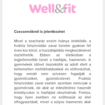
Csecsemőknél is jelentkezhet
Mivel a szacharáz enzim hiánya öröklődik, a
fruktóz felszívódási zavar tünetei gyakran fél
éves kor körül, a hozzátáplálás megkezdésével
észlelhetők. Ebben az életkorban a
legjellemzőbb tünet a hasfájás, hasmenés. A
gyermekek idővel összekötik az adott ételt a
kellemetlen mellékhatásokkal és előfordulhat,
hogy emiatt nem szívesen fogadják a
gyümölcsöket, gyümölcslevet. Fruktóz
felszívódási zavar esetén azonban nemcsak a
gyümölcsök, de akár az édesítéshez használt
kristálycukor is hasfájást okozhatnak. Fontos,
hogy ilyen esetben ne erőltessük az étel
elfogyasztását, mivel a súlyos hasmenés akár