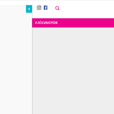
X
RÁT
CUKOR
FOGADOM
#JÓLVAGYOK