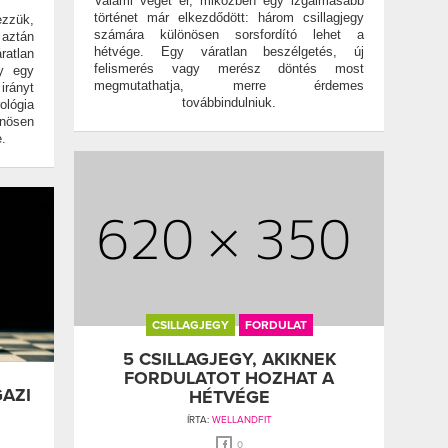
Valami véget ér, miközben egy izgalmasabb
történet már elkezdődött: három csillagjegy
ezzük,
számára különösen sorsfordító lehet a
 aztán
hétvége. Egy váratlan beszélgetés, új
ratlan
felismerés vagy merész döntés most
gy egy
megmutathatja, merre érdemes
irányt
továbbindulniuk.
lógia
önösen
.
CSILLAGJEGY
FORDULAT
5 CSILLAGJEGY, AKIKNEK
FORDULATOT HOZHAT A
GAZI
HÉTVÉGE
ÍRTA:
WELLANDFIT
0