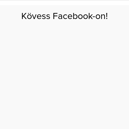
FOGYÁS
EDZÉS
ZSÍRÉGETÉS
KEREKFENÉK
HASIZOM
FEHÉRJE
SZÉNHID
Kövess Facebook-on!
GÁS
EGÉSZSÉG
ÉTRENDEK
SZÉPSÉG
AKTUÁLIS
skutya, jó házasság és sok barát
ET TITKA: KISKUTYA,