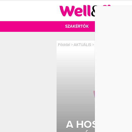
DIÉTA
SZAKÉRTŐK
DIÉTA
MOZ
Főoldal
>
AKTUÁLIS
>
A hosszú élet titka: ki
A HOSSZÚ ÉL