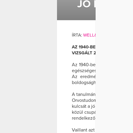
JÓ HÁZAS
ÍRTA:
WELL&FIT
AZ 1940-BEN INDÍTOTT GRA
VIZSGÁLT 200 FIATAL, EGÉS
Az 1940-ben indított Grant tan
egészséges, fehér amerikait,
Az eredményekből az derül
boldogsághoz, mint a társada
A tanulmány jelenlegi vezető
Orvostudományi Karának kuta
kulcsát a jó kapcsolatok jelen
közül csupán négy van még mi
rendelkezőknek” több mint e
Vaillant azt is hozzátette, ho