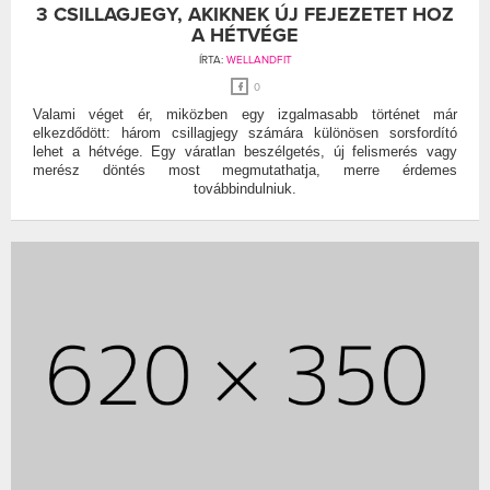
3 CSILLAGJEGY, AKIKNEK ÚJ FEJEZETET HOZ
A HÉTVÉGE
ÍRTA:
WELLANDFIT
0
Valami véget ér, miközben egy izgalmasabb történet már
elkezdődött: három csillagjegy számára különösen sorsfordító
lehet a hétvége. Egy váratlan beszélgetés, új felismerés vagy
merész döntés most megmutathatja, merre érdemes
továbbindulniuk.