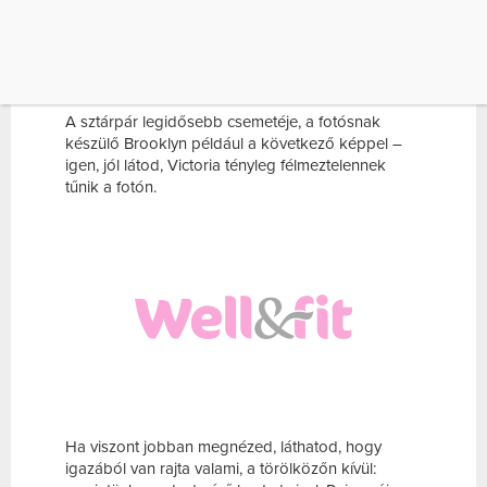
aratott, amit Victoria családja a helyszínen nézett
végig, aztán David Beckham és a gyerekek is
gratuláltak neki – egyrészt személyesen, másrészt
pedig a közösségi médiában is.
A sztárpár legidősebb csemetéje, a fotósnak
készülő Brooklyn például a következő képpel –
igen, jól látod, Victoria tényleg félmeztelennek
tűnik a fotón.
Ha viszont jobban megnézed, láthatod, hogy
igazából van rajta valami, a törölközőn kívül: