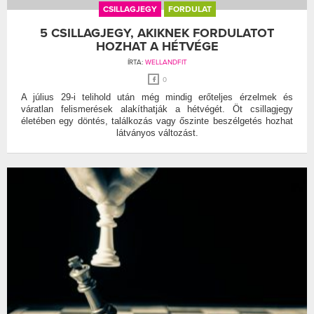
CSILLAGJEGY
FORDULAT
5 CSILLAGJEGY, AKIKNEK FORDULATOT
HOZHAT A HÉTVÉGE
ÍRTA:
WELLANDFIT
0
A július 29-i telihold után még mindig erőteljes érzelmek és
váratlan felismerések alakíthatják a hétvégét. Öt csillagjegy
életében egy döntés, találkozás vagy őszinte beszélgetés hozhat
látványos változást.