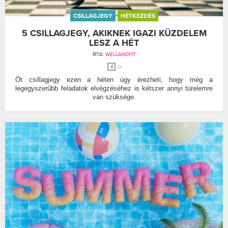
CSILLAGJEGY
HÉTKEZDÉS
5 CSILLAGJEGY, AKIKNEK IGAZI KÜZDELEM
LESZ A HÉT
ÍRTA:
WELLANDFIT
0
Öt csillagjegy ezen a héten úgy érezheti, hogy még a
legegyszerűbb feladatok elvégzéséhez is kétszer annyi türelemre
van szüksége.