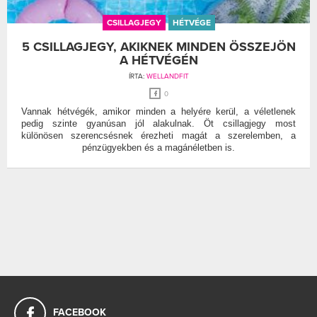
CSILLAGJEGY
HÉTVÉGE
5 CSILLAGJEGY, AKIKNEK MINDEN ÖSSZEJÖN
A HÉTVÉGÉN
ÍRTA:
WELLANDFIT
0
Vannak hétvégék, amikor minden a helyére kerül, a véletlenek
pedig szinte gyanúsan jól alakulnak. Öt csillagjegy most
különösen szerencsésnek érezheti magát a szerelemben, a
pénzügyekben és a magánéletben is.
FACEBOOK