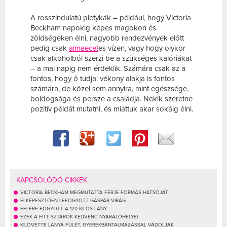
A rosszindulatú pletykák – például, hogy Victoria
Beckham napokig képes magokon és
zöldségeken élni, nagyobb rendezvények előtt
pedig csak
almaecet
es vízen, vagy hogy olykor
csak alkoholból szerzi be a szükséges kalóriákat
– a mai napig nem érdeklik. Számára csak az a
fontos, hogy ő tudja: vékony alakja is fontos
számára, de közel sem annyira, mint egészsége,
boldogsága és persze a családja. Nekik szeretne
pozitív példát mutatni, és miattuk akar sokáig élni.
KAPCSOLÓDÓ CIKKEK
VICTORIA BECKHAM MEGMUTATTA FÉRJE FORMÁS HÁTSÓJÁT
ELKÉPESZTŐEN LEFOGYOTT GÁSPÁR VIRÁG
FELÉRE FOGYOTT A 120 KILÓS LÁNY
EZEK A FITT SZTÁROK KEDVENC NYARALÓHELYEI
KILÖVETTE LÁNYA FÜLÉT, GYEREKBÁNTALMAZÁSSAL VÁDOLJÁK