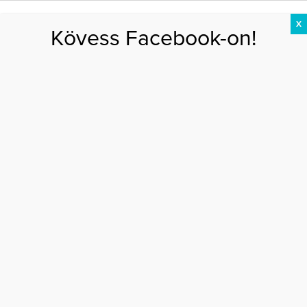
X
Kövess Facebook-on!
DIÉTA
FOGYÁS
EDZÉS
ZSÍRÉGETÉS
KEREKFENÉK
HASIZOM
FEHÉRJE
Főoldal
>
AKTUÁLIS
>
Victoria Beckhamről “topless fotót” osztott meg a fia
VICTORIA BECKHAMRŐL “TOPLESS