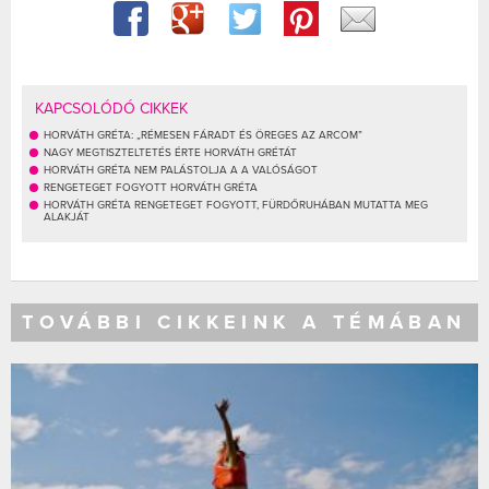
KAPCSOLÓDÓ CIKKEK
HORVÁTH GRÉTA: „RÉMESEN FÁRADT ÉS ÖREGES AZ ARCOM”
NAGY MEGTISZTELTETÉS ÉRTE HORVÁTH GRÉTÁT
HORVÁTH GRÉTA NEM PALÁSTOLJA A A VALÓSÁGOT
RENGETEGET FOGYOTT HORVÁTH GRÉTA
HORVÁTH GRÉTA RENGETEGET FOGYOTT, FÜRDŐRUHÁBAN MUTATTA MEG
ALAKJÁT
TOVÁBBI CIKKEINK A TÉMÁBAN