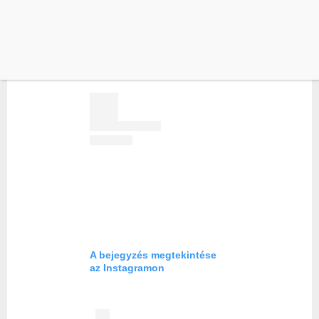
fotójához, amivel nem tudunk vitatkozni. Az
influenszer úgy szép, ahogy van!
A bejegyzés megtekintése
az Instagramon