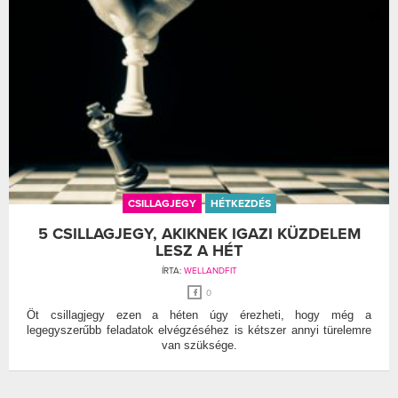
CSILLAGJEGY
HÉTKEZDÉS
5 CSILLAGJEGY, AKIKNEK IGAZI KÜZDELEM
LESZ A HÉT
ÍRTA:
WELLANDFIT
0
Öt csillagjegy ezen a héten úgy érezheti, hogy még a
legegyszerűbb feladatok elvégzéséhez is kétszer annyi türelemre
van szüksége.