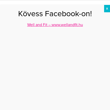
X
Kövess Facebook-on!
DIÉTA
FOGYÁS
EDZÉS
ZSÍRÉGETÉS
KEREKFENÉK
HASIZOM
FEHÉRJE
Well and Fit – www.wellandfit.hu
Főoldal
>
AKTUÁLIS
>
Büszke anyatestére Horváth Gréta
BÜSZKE ANYATESTÉRE HORVÁTH GRÉTA