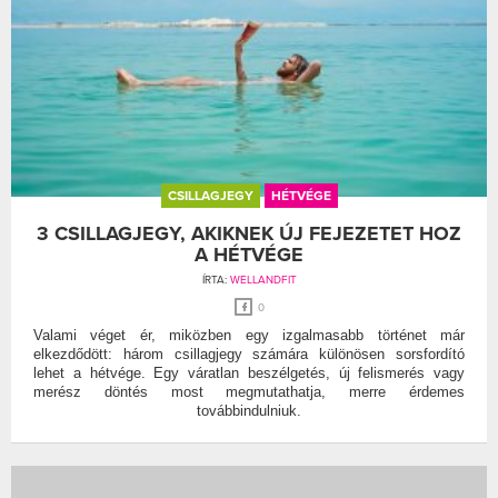
CSILLAGJEGY
HÉTVÉGE
3 CSILLAGJEGY, AKIKNEK ÚJ FEJEZETET HOZ
A HÉTVÉGE
ÍRTA:
WELLANDFIT
0
Valami véget ér, miközben egy izgalmasabb történet már
elkezdődött: három csillagjegy számára különösen sorsfordító
lehet a hétvége. Egy váratlan beszélgetés, új felismerés vagy
merész döntés most megmutathatja, merre érdemes
továbbindulniuk.