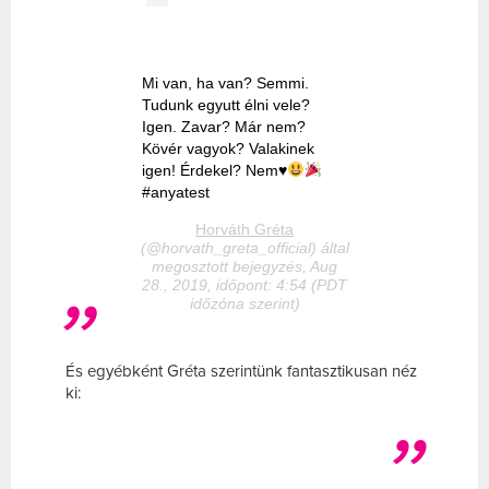
Mi van, ha van? Semmi.
Tudunk egyutt élni vele?
Igen. Zavar? Már nem?
Kövér vagyok? Valakinek
igen! Érdekel? Nem
♥️
#anyatest
Horváth Gréta
(@horvath_greta_official) által
megosztott bejegyzés, Aug
28., 2019, időpont: 4:54 (PDT
időzóna szerint)
És egyébként Gréta szerintünk fantasztikusan néz
ki: