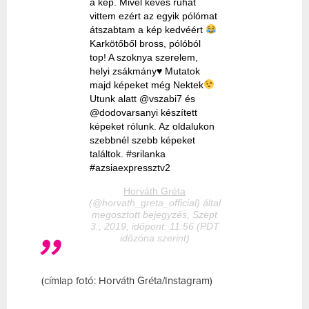
a kép. Mivel kevés ruhát
vittem ezért az egyik pólómat
átszabtam a kép kedvéért
Karkötőből bross, pólóból
top! A szoknya szerelem,
helyi zsákmány
♥️
Mutatok
majd képeket még Nektek
Utunk alatt @vszabi7 és
@dodovarsanyi készített
képeket rólunk. Az oldalukon
szebbnél szebb képeket
találtok. #srilanka
#azsiaexpressztv2
Horváth Gréta
(@horvath_greta_official) által
megosztott bejegyzés, Szept
3., 2019, időpont: 11:56 (PDT
időzóna szerint)
(címlap fotó: Horváth Gréta/Instagram)