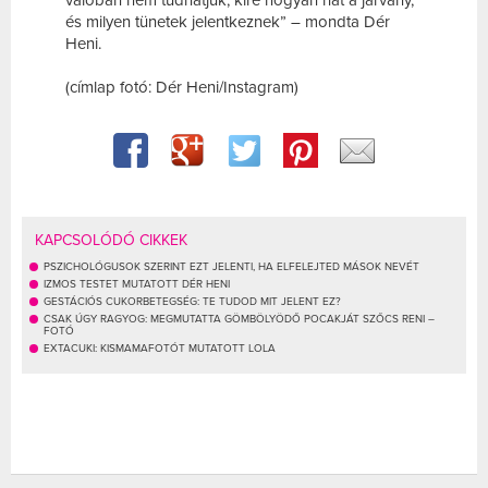
és milyen tünetek jelentkeznek” – mondta Dér
Heni.
(címlap fotó: Dér Heni/Instagram)
KAPCSOLÓDÓ CIKKEK
PSZICHOLÓGUSOK SZERINT EZT JELENTI, HA ELFELEJTED MÁSOK NEVÉT
IZMOS TESTET MUTATOTT DÉR HENI
GESTÁCIÓS CUKORBETEGSÉG: TE TUDOD MIT JELENT EZ?
CSAK ÚGY RAGYOG: MEGMUTATTA GÖMBÖLYÖDŐ POCAKJÁT SZŐCS RENI –
FOTÓ
EXTACUKI: KISMAMAFOTÓT MUTATOTT LOLA