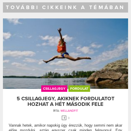
TOVÁBBI CIKKEINK A TÉMÁBAN
CSILLAGJEGY
FORDULAT
5 CSILLAGJEGY, AKIKNEK FORDULATOT
HOZHAT A HÉT MÁSODIK FELE
ÍRTA:
WELLANDFIT
0
Vannak hetek, amikor napokig úgy érezzük, hogy semmi nem akar
előre mozdulni, aztán egyszer csak minden felgyorsul. Egy