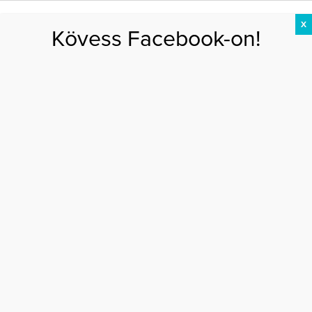
X
Kövess Facebook-on!
DIÉTA
FOGYÁS
EDZÉS
ZSÍRÉGETÉS
KEREKFENÉK
HASIZOM
FEHÉRJE
Főoldal
>
AKTUÁLIS
>
Elárulta születendő babája nevét Dér Heni
ELÁRULTA SZÜLETENDŐ BABÁJA NEVÉT