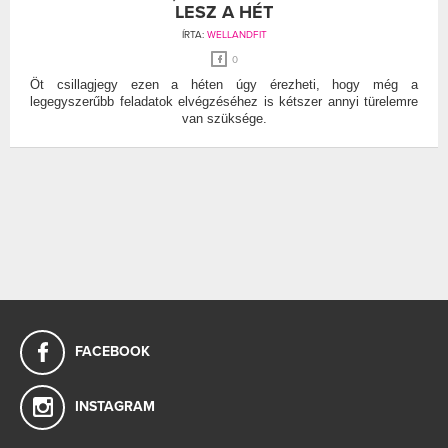
LESZ A HÉT
ÍRTA:
WELLANDFIT
0
Öt csillagjegy ezen a héten úgy érezheti, hogy még a
legegyszerűbb feladatok elvégzéséhez is kétszer annyi türelemre
van szüksége.
FACEBOOK
INSTAGRAM