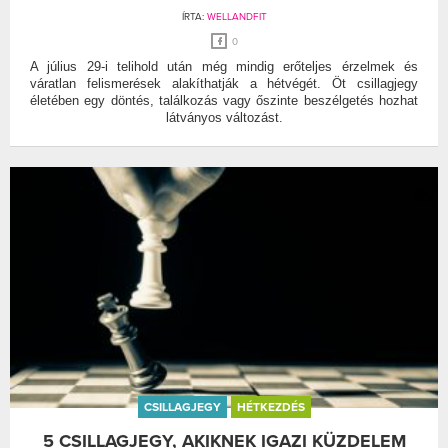
ÍRTA:
WELLANDFIT
0
A július 29-i telihold után még mindig erőteljes érzelmek és
váratlan felismerések alakíthatják a hétvégét. Öt csillagjegy
életében egy döntés, találkozás vagy őszinte beszélgetés hozhat
látványos változást.
CSILLAGJEGY
HÉTKEZDÉS
5 CSILLAGJEGY, AKIKNEK IGAZI KÜZDELEM