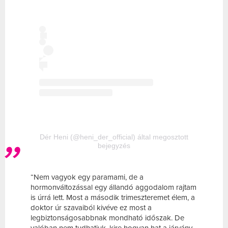
Dér Heni (@heni_der_official) által megosztott
bejegyzés
“Nem vagyok egy paramami, de a
hormonváltozással egy állandó aggodalom rajtam
is úrrá lett. Most a második trimeszteremet élem, a
doktor úr szavaiból kivéve ez most a
legbiztonságosabbnak mondható időszak. De
valóban nem tudhatjuk, kire hogyan hat a járvány,