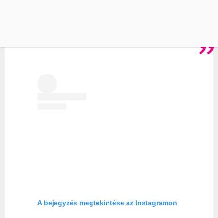
nagyon előre megkapja ezt a rosszaságstigmát,
de ezt szerettem volna adni neki” – árulta el Dér
Heni, aki picit fél, hogy elkapja a vírust.
A bejegyzés megtekintése az Instagramon