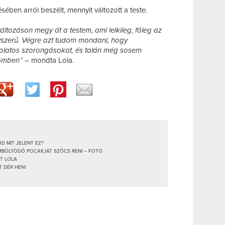
ben arról beszélt, mennyit változott a teste.
tozáson megy át a testem, ami lelkileg, főleg az
szerű. Végre azt tudom mondani, hogy
olatos szorongásokat, és talán még sosem
römben” –
mondta Lola.
D MIT JELENT EZ?
BÖLYÖDŐ POCAKJÁT SZŐCS RENI – FOTÓ
T LOLA
 DÉR HENI