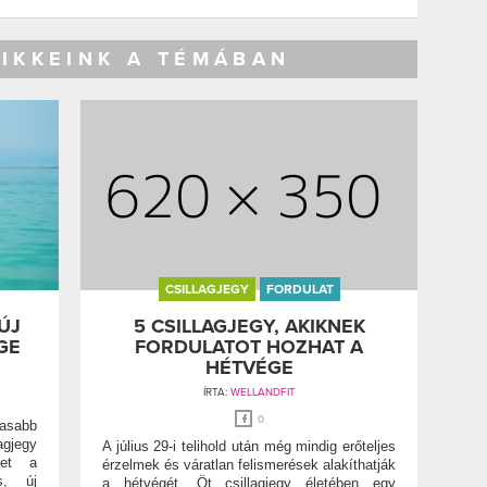
CIKKEINK A TÉMÁBAN
CSILLAGJEGY
FORDULAT
ÚJ
5 CSILLAGJEGY, AKIKNEK
GE
FORDULATOT HOZHAT A
HÉTVÉGE
ÍRTA:
WELLANDFIT
0
masabb
agjegy
A július 29-i telihold után még mindig erőteljes
het a
érzelmek és váratlan felismerések alakíthatják
s, új
a hétvégét. Öt csillagjegy életében egy