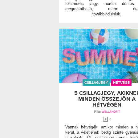
felismerés vagy merész döntés
megmutathatja, merre érd
továbbindulniuk.
CSILLAGJEGY
HÉTVÉGE
5 CSILLAGJEGY, AKIKNE
MINDEN ÖSSZEJÖN A
HÉTVÉGÉN
ÍRTA:
WELLANDFIT
0
Vannak hétvégék, amikor minden a h
kerül, a véletlenek pedig szinte gyanús
alakulnak. Öt csillagjegy most kül