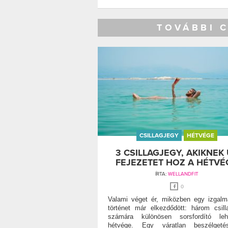
TOVÁBBI 
CSILLAGJEGY
HÉTVÉGE
3 CSILLAGJEGY, AKIKNEK 
FEJEZETET HOZ A HÉTVÉ
ÍRTA:
WELLANDFIT
0
Valami véget ér, miközben egy izgal
történet már elkezdődött: három csill
számára különösen sorsfordító le
hétvége. Egy váratlan beszélgeté