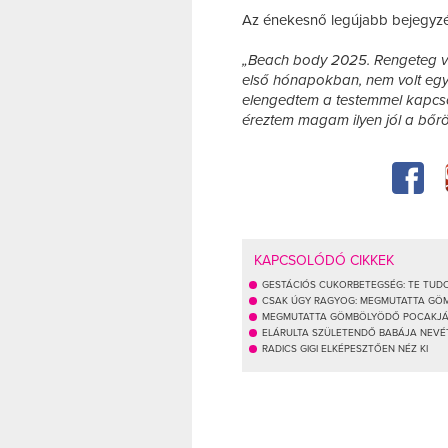
Az énekesnő legújabb bejegyzésé
„Beach body 2025. Rengeteg vál
első hónapokban, nem volt egy
elengedtem a testemmel kapcs
éreztem magam ilyen jól a bő
KAPCSOLÓDÓ CIKKEK
GESTÁCIÓS CUKORBETEGSÉG: TE TUDO
CSAK ÚGY RAGYOG: MEGMUTATTA GÖM
MEGMUTATTA GÖMBÖLYÖDŐ POCAKJÁ
ELÁRULTA SZÜLETENDŐ BABÁJA NEVÉT
RADICS GIGI ELKÉPESZTŐEN NÉZ KI