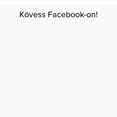
FOGYÁS
EDZÉS
ZSÍRÉGETÉS
KEREKFENÉK
HASIZOM
FEHÉRJE
SZÉNHID
Kövess Facebook-on!
GÁS
EGÉSZSÉG
ÉTRENDEK
SZÉPSÉG
AKTUÁLIS
t mutatott Lola
: KISMAMAFOTÓT