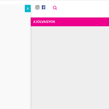
X
RÁT
CUKOR
FOGADOM
#JÓLVAGYOK