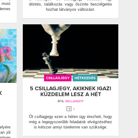
 most
döntés, találkozás vagy őszinte beszélgetés
emes
hozhat látványos változást.
CSILLAGJEGY
HÉTKEZDÉS
5 CSILLAGJEGY, AKIKNEK IGAZI
K
KÜZDELEM LESZ A HÉT
ÍRTA:
WELLANDFIT
0
Öt csillagjegy ezen a héten úgy érezheti, hogy
még a legegyszerűbb feladatok elvégzéséhez
elyére
is kétszer annyi türelemre van szüksége.
an jól
önösen