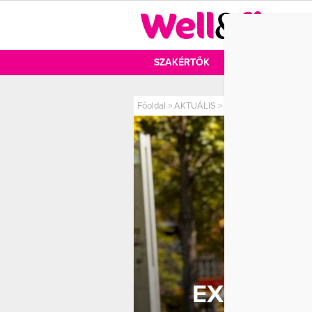
DIÉTA
SZAKÉRTŐK
DIÉTA
MOZ
Főoldal
>
AKTUÁLIS
>
Extacuki: kismamafotó
EXTACUKI