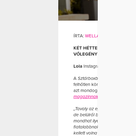
MUT
ÍRTA:
WELLANDFIT
KÉT HÉTTEL EZELŐTT JELE
VŐLEGÉNYÉVEL GYEREKET 
Lola
Instagram oldalán mutatt
A
Sztárboxban
is bizonyító, 3
felhőtlen körülmények között t
azt mondogatta, már elkésett az
magazinnak
vallott Lola –
írja 
„Tavaly az egyik orvosom azt m
de belülről biztosan. Ez elkép
mondhat ilyet. Azzal jött, hogy
fiatalabbnak tűnök a koromnál
kellett volna kezdenem gondol