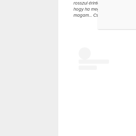
rosszul érintett. Megalázónak é
hogy ha meg is tapad a baba,
magam… Csupán a korom és a 