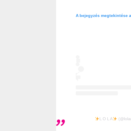
A bejegyzés megtekintése 
L O L A
(@lolam