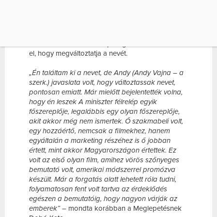
KATA
Dobó Kata
eredetileg a Kovács Katalin nevet
viselte. A miniszter félrelép forgatása alatt döntötte
el, hogy megváltoztatja a nevét.
„Én találtam ki a nevet, de Andy (Andy Vajna – a
szerk.) javaslata volt, hogy változtassak nevet,
pontosan emiatt. Már mielőtt bejelentették volna,
hogy én leszek A miniszter félrelép egyik
főszereplője, legalábbis egy olyan főszereplője,
akit akkor még nem ismertek. Ő szakmabeli volt,
egy hozzáértő, nemcsak a filmekhez, hanem
egyáltalán a marketing részéhez is ő jobban
értett, mint akkor Magyarországon értettek. Ez
volt az első olyan film, amihez vörös szőnyeges
bemutató volt, amerikai módszerrel promózva
készült. Már a forgatás alatt lehetett róla tudni,
folyamatosan fent volt tartva az érdeklődés
egészen a bemutatóig, hogy nagyon várják az
emberek” –
mondta korábban a Meglepetésnek