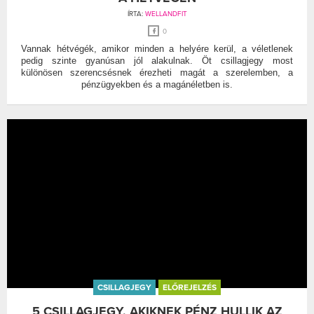
ÍRTA:
WELLANDFIT
0
Vannak hétvégék, amikor minden a helyére kerül, a véletlenek
pedig szinte gyanúsan jól alakulnak. Öt csillagjegy most
különösen szerencsésnek érezheti magát a szerelemben, a
pénzügyekben és a magánéletben is.
CSILLAGJEGY
ELŐREJELZÉS
5 CSILLAGJEGY, AKIKNEK PÉNZ HULLIK AZ