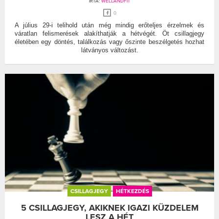
ÍRTA:
WELLANDFIT
0
A július 29-i telihold után még mindig erőteljes érzelmek és
váratlan felismerések alakíthatják a hétvégét. Öt csillagjegy
életében egy döntés, találkozás vagy őszinte beszélgetés hozhat
látványos változást.
CSILLAGJEGY
HÉTKEZDÉS
5 CSILLAGJEGY, AKIKNEK IGAZI KÜZDELEM
LESZ A HÉT