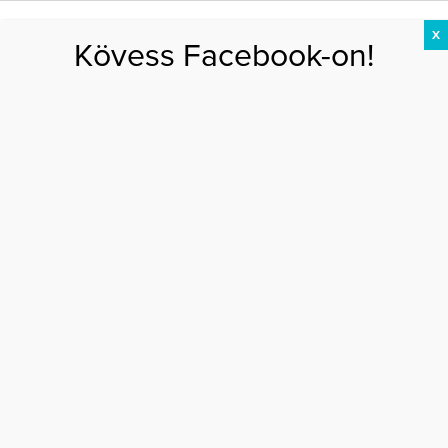
X
Kövess Facebook-on!
DIÉTA
FOGYÁS
EDZÉS
ZSÍRÉGETÉS
KEREKFENÉK
HASIZOM
FEHÉRJE
Főoldal
>
AKTUÁLIS
>
Az 51 éves Dobó Katán nem fog az idő
AZ 51 ÉVES DOBÓ KATÁN NEM FOG AZ IDŐ