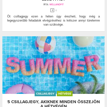
ÍRTA:
WELLANDFIT
0
Öt csillagjegy ezen a héten úgy érezheti, hogy még a
legegyszerűbb feladatok elvégzéséhez is kétszer annyi türelemre
van szüksége.
CSILLAGJEGY
HÉTVÉGE
5 CSILLAGJEGY, AKIKNEK MINDEN ÖSSZEJÖN
A HÉTVÉGÉN