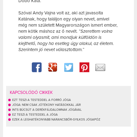
Dobó Kata.
Szóval Andy Vajna volt az, aki azt javasolta
Katának, hogy találjon egy olyan nevet, amivel
még nem született Magyarországon ismert ember,
nem kötik máshoz az ő nevét.
“Szerettem volna
valami olyasmit, ami mondjuk külföldön is
kiejthető, hogy ha esetleg úgy alakul, az életem.
Szerintem jó nevet választottam.”
KAPCSOLÓDÓ CIKKEK
EZT TESZI A TESTEDDEL A FORRÓ JÓGA
JÓGA: NEM CSAK JÓTÉKONY HATÁSOKKAL JÁR
INTS BÚCSÚT A DERÉKFÁJDALOMNAK JÓGÁVAL
EZ TESZI A TESTEDDEL A JÓGA
EZEK A LEGHATÉKONYABB NARANCSBŐR-GYILKOS JÓGAPÓZ